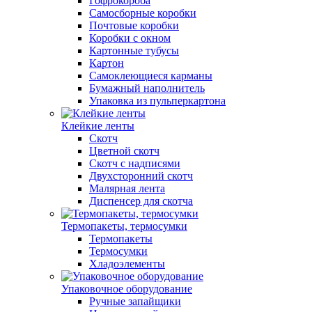
Гофрокороба
Самосборные коробки
Почтовые коробки
Коробки с окном
Картонные тубусы
Картон
Самоклеющиеся карманы
Бумажный наполнитель
Упаковка из пульперкартона
Клейкие ленты
Скотч
Цветной скотч
Скотч с надписями
Двухсторонний скотч
Малярная лента
Диспенсер для скотча
Термопакеты, термосумки
Термопакеты
Термосумки
Хладоэлементы
Упаковочное оборудование
Ручные запайщики