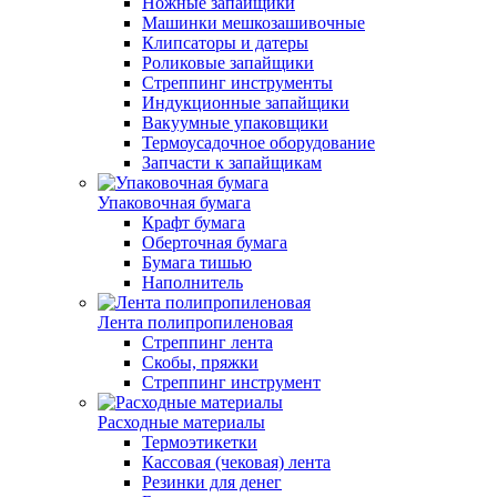
Ножные запайщики
Машинки мешкозашивочные
Клипсаторы и датеры
Роликовые запайщики
Стреппинг инструменты
Индукционные запайщики
Вакуумные упаковщики
Термоусадочное оборудование
Запчасти к запайщикам
Упаковочная бумага
Крафт бумага
Оберточная бумага
Бумага тишью
Наполнитель
Лента полипропиленовая
Стреппинг лента
Скобы, пряжки
Стреппинг инструмент
Расходные материалы
Термоэтикетки
Кассовая (чековая) лента
Резинки для денег