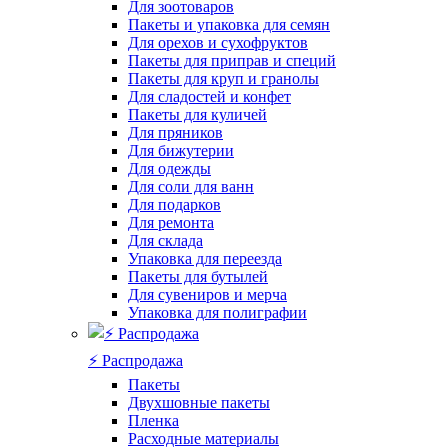
Для зоотоваров
Пакеты и упаковка для семян
Для орехов и сухофруктов
Пакеты для приправ и специй
Пакеты для круп и гранолы
Для сладостей и конфет
Пакеты для куличей
Для пряников
Для бижутерии
Для одежды
Для соли для ванн
Для подарков
Для ремонта
Для склада
Упаковка для переезда
Пакеты для бутылей
Для сувениров и мерча
Упаковка для полиграфии
⚡️ Распродажа
Пакеты
Двухшовные пакеты
Пленка
Расходные материалы