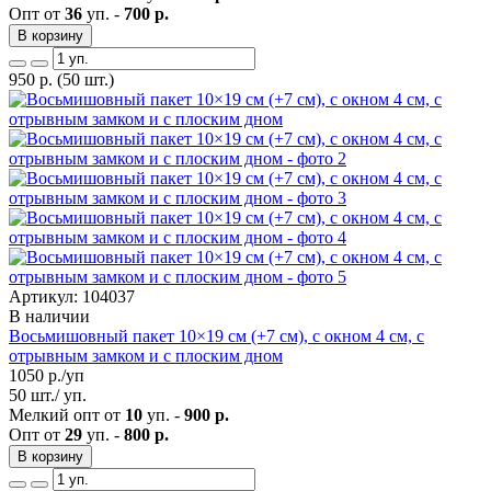
Опт от
36
уп. -
700 р.
В корзину
950
р.
(50 шт.)
Артикул: 104037
В наличии
Восьмишовный пакет 10×19 см (+7 см), с окном 4 см, с
отрывным замком и с плоским дном
1050
р./уп
50 шт./ уп.
Мелкий опт от
10
уп. -
900 р.
Опт от
29
уп. -
800 р.
В корзину