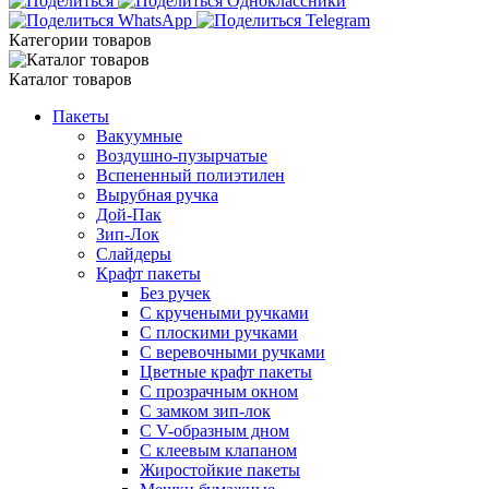
Категории товаров
Каталог товаров
Пакеты
Вакуумные
Воздушно-пузырчатые
Вспененный полиэтилен
Вырубная ручка
Дой-Пак
Зип-Лок
Слайдеры
Крафт пакеты
Без ручек
С кручеными ручками
С плоскими ручками
С веревочными ручками
Цветные крафт пакеты
С прозрачным окном
С замком зип-лок
С V-образным дном
С клеевым клапаном
Жиростойкие пакеты