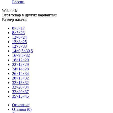
России
WebPack
Этот товар в других вариантах:
Размер пакета:
8×5×17
8×5×23
12×8×24
12×8×25
12×8×33
14×9,5×30,5
16×9,5×32
18×12×29
22×12×29
24×14×28
26×15×34
28×15×32
32×18×32
32×20×34
32×20×37
35×15×45
Описание
Отзывы (0)