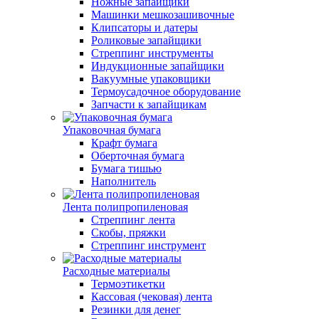
Ножные запайщики
Машинки мешкозашивочные
Клипсаторы и датеры
Роликовые запайщики
Стреппинг инструменты
Индукционные запайщики
Вакуумные упаковщики
Термоусадочное оборудование
Запчасти к запайщикам
Упаковочная бумага
Крафт бумага
Оберточная бумага
Бумага тишью
Наполнитель
Лента полипропиленовая
Стреппинг лента
Скобы, пряжки
Стреппинг инструмент
Расходные материалы
Термоэтикетки
Кассовая (чековая) лента
Резинки для денег