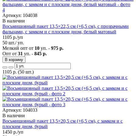
Артикул: 104038
В наличии
Восьмишовный пакет 13,5×22,5 см (+6,5 см), с прозрачными
фальцами, с замком и с плоским дном, белый матовый
1105
р./уп
50 шт./ уп.
Мелкий опт от
10
уп. -
975 р.
Опт от
31
уп. -
845 р.
В корзину
1105
р.
(50 шт.)
Артикул: 104033
В наличии
Восьмишовный пакет 13,5×20,5 см (+6,5 см), с замком и с
плоским дном, бурый
1450
р./уп