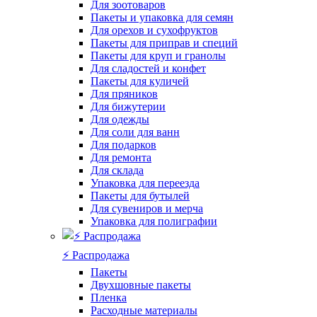
Для зоотоваров
Пакеты и упаковка для семян
Для орехов и сухофруктов
Пакеты для приправ и специй
Пакеты для круп и гранолы
Для сладостей и конфет
Пакеты для куличей
Для пряников
Для бижутерии
Для одежды
Для соли для ванн
Для подарков
Для ремонта
Для склада
Упаковка для переезда
Пакеты для бутылей
Для сувениров и мерча
Упаковка для полиграфии
⚡️ Распродажа
Пакеты
Двухшовные пакеты
Пленка
Расходные материалы