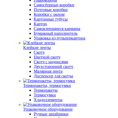
Гофрокороба
Самосборные коробки
Почтовые коробки
Коробки с окном
Картонные тубусы
Картон
Самоклеющиеся карманы
Бумажный наполнитель
Упаковка из пульперкартона
Клейкие ленты
Скотч
Цветной скотч
Скотч с надписями
Двухсторонний скотч
Малярная лента
Диспенсер для скотча
Термопакеты, термосумки
Термопакеты
Термосумки
Хладоэлементы
Упаковочное оборудование
Ручные запайщики