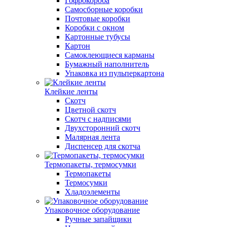
Гофрокороба
Самосборные коробки
Почтовые коробки
Коробки с окном
Картонные тубусы
Картон
Самоклеющиеся карманы
Бумажный наполнитель
Упаковка из пульперкартона
Клейкие ленты
Скотч
Цветной скотч
Скотч с надписями
Двухсторонний скотч
Малярная лента
Диспенсер для скотча
Термопакеты, термосумки
Термопакеты
Термосумки
Хладоэлементы
Упаковочное оборудование
Ручные запайщики