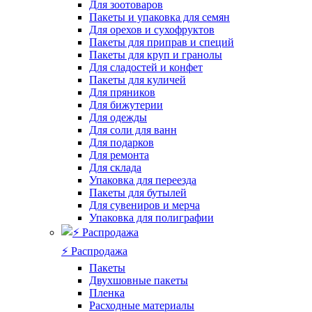
Для зоотоваров
Пакеты и упаковка для семян
Для орехов и сухофруктов
Пакеты для приправ и специй
Пакеты для круп и гранолы
Для сладостей и конфет
Пакеты для куличей
Для пряников
Для бижутерии
Для одежды
Для соли для ванн
Для подарков
Для ремонта
Для склада
Упаковка для переезда
Пакеты для бутылей
Для сувениров и мерча
Упаковка для полиграфии
⚡️ Распродажа
Пакеты
Двухшовные пакеты
Пленка
Расходные материалы