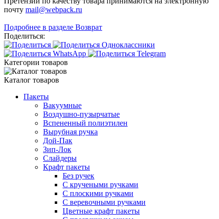
Претензии по качеству товара принимаются на электронную
почту
mail@webpack.ru
Подробнее в разделе Возврат
Поделиться:
Категории товаров
Каталог товаров
Пакеты
Вакуумные
Воздушно-пузырчатые
Вспененный полиэтилен
Вырубная ручка
Дой-Пак
Зип-Лок
Слайдеры
Крафт пакеты
Без ручек
С кручеными ручками
С плоскими ручками
С веревочными ручками
Цветные крафт пакеты