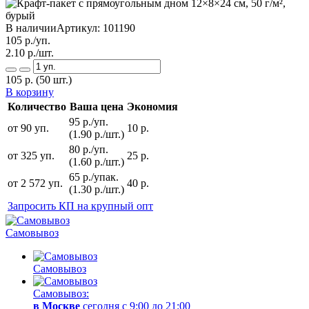
В наличии
Артикул:
101190
105
р./уп.
2.10
р./шт.
105
р.
(50 шт.)
В корзину
Количество
Ваша цена
Экономия
95 р./уп.
от 90 уп.
10 р.
(1.90 р./шт.)
80 р./уп.
от 325 уп.
25 р.
(1.60 р./шт.)
65 р./упак.
от 2 572 уп.
40 р.
(1.30 р./шт.)
Запросить КП на крупный опт
Самовывоз
Самовывоз
Самовывоз:
в Москве
сегодня с 9:00 до 21:00