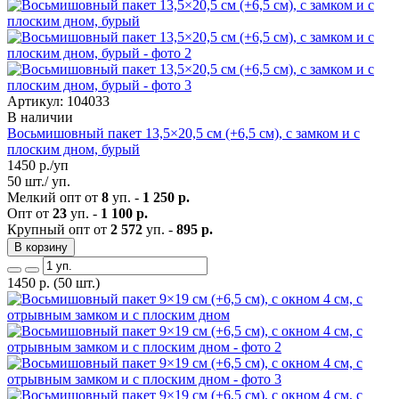
Артикул: 104033
В наличии
Восьмишовный пакет 13,5×20,5 см (+6,5 см), с замком и с
плоским дном, бурый
1450
р./уп
50 шт./ уп.
Мелкий опт от
8
уп. -
1 250 р.
Опт от
23
уп. -
1 100 р.
Крупный опт от
2 572
уп. -
895 р.
В корзину
1450
р.
(50 шт.)