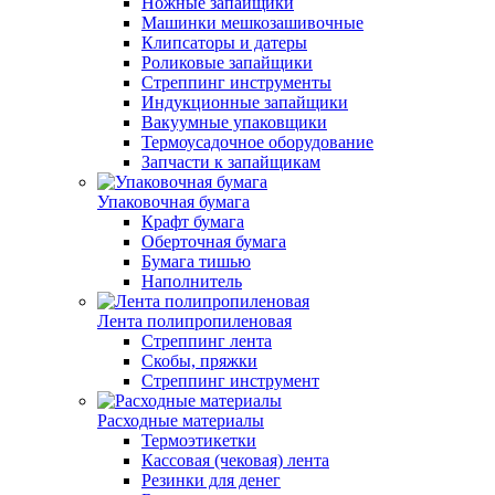
Ножные запайщики
Машинки мешкозашивочные
Клипсаторы и датеры
Роликовые запайщики
Стреппинг инструменты
Индукционные запайщики
Вакуумные упаковщики
Термоусадочное оборудование
Запчасти к запайщикам
Упаковочная бумага
Крафт бумага
Оберточная бумага
Бумага тишью
Наполнитель
Лента полипропиленовая
Стреппинг лента
Скобы, пряжки
Стреппинг инструмент
Расходные материалы
Термоэтикетки
Кассовая (чековая) лента
Резинки для денег