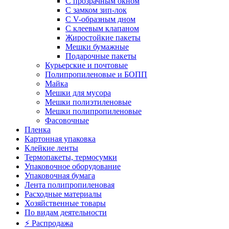
С прозрачным окном
С замком зип-лок
С V-образным дном
С клеевым клапаном
Жиростойкие пакеты
Мешки бумажные
Подарочные пакеты
Курьерские и почтовые
Полипропиленовые и БОПП
Майка
Мешки для мусора
Мешки полиэтиленовые
Мешки полипропиленовые
Фасовочные
Пленка
Картонная упаковка
Клейкие ленты
Термопакеты, термосумки
Упаковочное оборудование
Упаковочная бумага
Лента полипропиленовая
Расходные материалы
Хозяйственные товары
По видам деятельности
⚡️ Распродажа