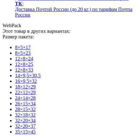
ТК
;
Доставка Почтой России (до 20 кг.) по тарифам Почты
России
WebPack
Этот товар в других вариантах:
Размер пакета:
8×5×17
8×5×23
12×8×24
12×8×25
12×8×33
14×9,5×30,5
16×9,5×32
18×12×29
22×12×29
24×14×28
26×15×34
28×15×32
32×18×32
32×20×34
32×20×37
35×15×45