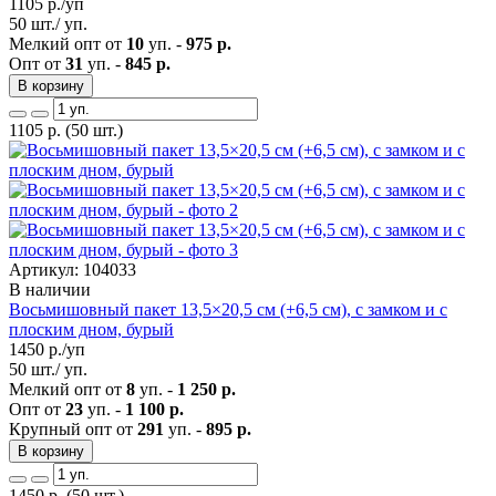
1105
р./уп
50 шт./ уп.
Мелкий опт от
10
уп. -
975 р.
Опт от
31
уп. -
845 р.
В корзину
1105
р.
(50 шт.)
Артикул: 104033
В наличии
Восьмишовный пакет 13,5×20,5 см (+6,5 см), с замком и с
плоским дном, бурый
1450
р./уп
50 шт./ уп.
Мелкий опт от
8
уп. -
1 250 р.
Опт от
23
уп. -
1 100 р.
Крупный опт от
291
уп. -
895 р.
В корзину
1450
р.
(50 шт.)