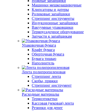
Ножные запайщики
Машинки мешкозашивочные
Клипсаторы и датеры
Роликовые запайщики
Стреппинг инструменты
Индукционные запайщики
Вакуумные упаковщики
Термоусадочное оборудование
Запчасти к запайщикам
Упаковочная бумага
Крафт бумага
Оберточная бумага
Бумага тишью
Наполнитель
Лента полипропиленовая
Стреппинг лента
Скобы, пряжки
Стреппинг инструмент
Расходные материалы
Термоэтикетки
Кассовая (чековая) лента
Резинки для денег