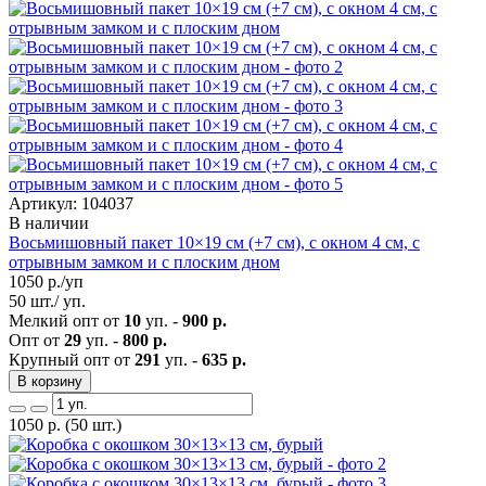
Артикул: 104037
В наличии
Восьмишовный пакет 10×19 см (+7 см), с окном 4 см, с
отрывным замком и с плоским дном
1050
р./уп
50 шт./ уп.
Мелкий опт от
10
уп. -
900 р.
Опт от
29
уп. -
800 р.
Крупный опт от
291
уп. -
635 р.
В корзину
1050
р.
(50 шт.)