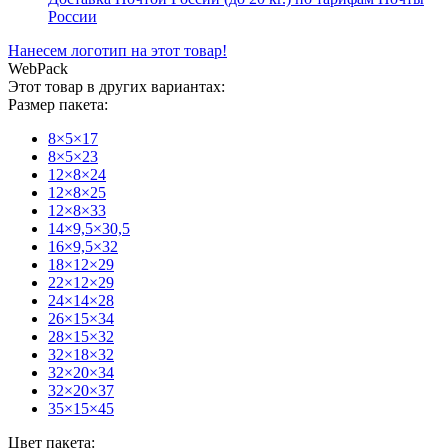
России
Нанесем логотип на этот товар!
WebPack
Этот товар в других вариантах:
Размер пакета:
8×5×17
8×5×23
12×8×24
12×8×25
12×8×33
14×9,5×30,5
16×9,5×32
18×12×29
22×12×29
24×14×28
26×15×34
28×15×32
32×18×32
32×20×34
32×20×37
35×15×45
Цвет пакета: