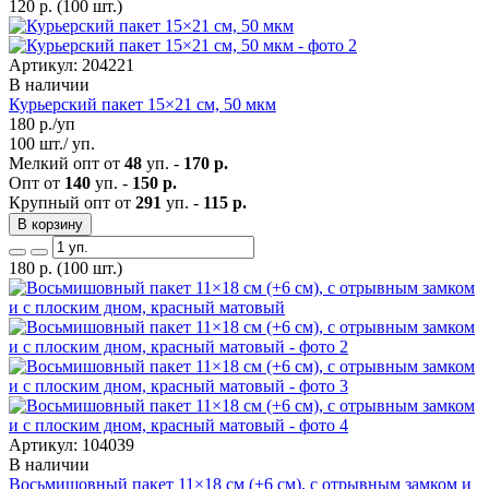
120
р.
(100 шт.)
Артикул: 204221
В наличии
Курьерский пакет 15×21 см, 50 мкм
180
р./уп
100 шт./ уп.
Мелкий опт от
48
уп. -
170 р.
Опт от
140
уп. -
150 р.
Крупный опт от
291
уп. -
115 р.
В корзину
180
р.
(100 шт.)
Артикул: 104039
В наличии
Восьмишовный пакет 11×18 см (+6 см), с отрывным замком и