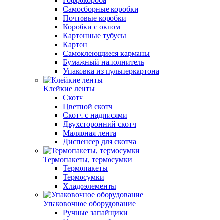
Гофрокороба
Самосборные коробки
Почтовые коробки
Коробки с окном
Картонные тубусы
Картон
Самоклеющиеся карманы
Бумажный наполнитель
Упаковка из пульперкартона
Клейкие ленты
Скотч
Цветной скотч
Скотч с надписями
Двухсторонний скотч
Малярная лента
Диспенсер для скотча
Термопакеты, термосумки
Термопакеты
Термосумки
Хладоэлементы
Упаковочное оборудование
Ручные запайщики