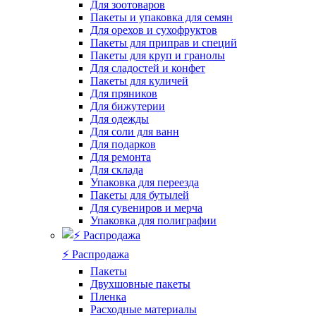
Для зоотоваров
Пакеты и упаковка для семян
Для орехов и сухофруктов
Пакеты для приправ и специй
Пакеты для круп и гранолы
Для сладостей и конфет
Пакеты для куличей
Для пряников
Для бижутерии
Для одежды
Для соли для ванн
Для подарков
Для ремонта
Для склада
Упаковка для переезда
Пакеты для бутылей
Для сувениров и мерча
Упаковка для полиграфии
⚡️ Распродажа
Пакеты
Двухшовные пакеты
Пленка
Расходные материалы