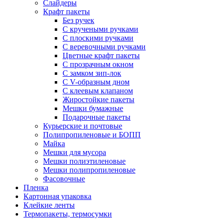
Слайдеры
Крафт пакеты
Без ручек
С кручеными ручками
С плоскими ручками
С веревочными ручками
Цветные крафт пакеты
С прозрачным окном
С замком зип-лок
С V-образным дном
С клеевым клапаном
Жиростойкие пакеты
Мешки бумажные
Подарочные пакеты
Курьерские и почтовые
Полипропиленовые и БОПП
Майка
Мешки для мусора
Мешки полиэтиленовые
Мешки полипропиленовые
Фасовочные
Пленка
Картонная упаковка
Клейкие ленты
Термопакеты, термосумки