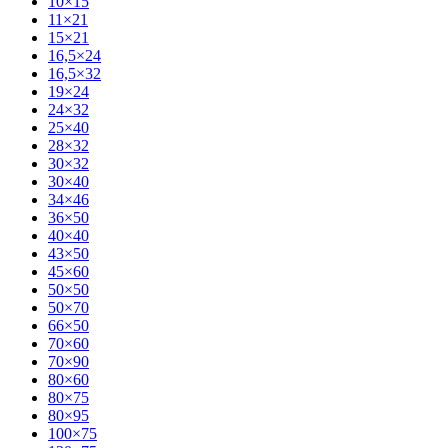
10×15
11×21
15×21
16,5×24
16,5×32
19×24
24×32
25×40
28×32
30×32
30×40
34×46
36×50
40×40
43×50
45×60
50×50
50×70
66×50
70×60
70×90
80×60
80×75
80×95
100×75