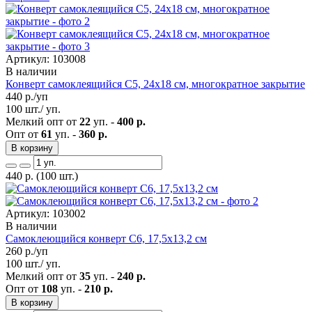
Артикул: 103008
В наличии
Конверт самоклеящийся С5, 24х18 см, многократное закрытие
440
р./уп
100 шт./ уп.
Мелкий опт от
22
уп. -
400 р.
Опт от
61
уп. -
360 р.
В корзину
440
р.
(100 шт.)
Артикул: 103002
В наличии
Самоклеющийся конверт С6, 17,5х13,2 см
260
р./уп
100 шт./ уп.
Мелкий опт от
35
уп. -
240 р.
Опт от
108
уп. -
210 р.
В корзину