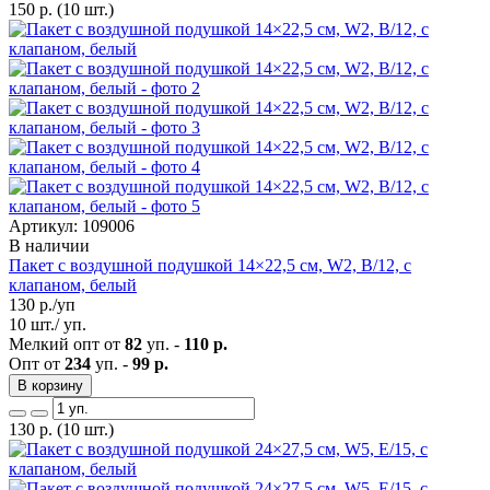
150
р.
(10 шт.)
Артикул: 109006
В наличии
Пакет с воздушной подушкой 14×22,5 см, W2, B/12, с
клапаном, белый
130
р./уп
10 шт./ уп.
Мелкий опт от
82
уп. -
110 р.
Опт от
234
уп. -
99 р.
В корзину
130
р.
(10 шт.)