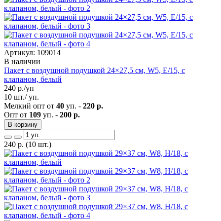
Артикул: 109014
В наличии
Пакет с воздушной подушкой 24×27,5 см, W5, E/15, с
клапаном, белый
240
р./уп
10 шт./ уп.
Мелкий опт от
40
уп. -
220 р.
Опт от
109
уп. -
200 р.
В корзину
240
р.
(10 шт.)