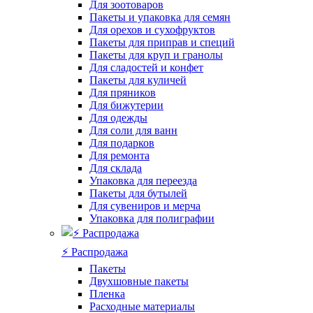
Для зоотоваров
Пакеты и упаковка для семян
Для орехов и сухофруктов
Пакеты для приправ и специй
Пакеты для круп и гранолы
Для сладостей и конфет
Пакеты для куличей
Для пряников
Для бижутерии
Для одежды
Для соли для ванн
Для подарков
Для ремонта
Для склада
Упаковка для переезда
Пакеты для бутылей
Для сувениров и мерча
Упаковка для полиграфии
⚡️ Распродажа
Пакеты
Двухшовные пакеты
Пленка
Расходные материалы