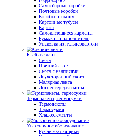
Гофрокороба
Самосборные коробки
Почтовые коробки
Коробки с окном
Картонные тубусы
Картон
Самоклеющиеся карманы
Бумажный наполнитель
Упаковка из пульперкартона
Клейкие ленты
Скотч
Цветной скотч
Скотч с надписями
Двухсторонний скотч
Малярная лента
Диспенсер для скотча
Термопакеты, термосумки
Термопакеты
Термосумки
Хладоэлементы
Упаковочное оборудование
Ручные запайщики