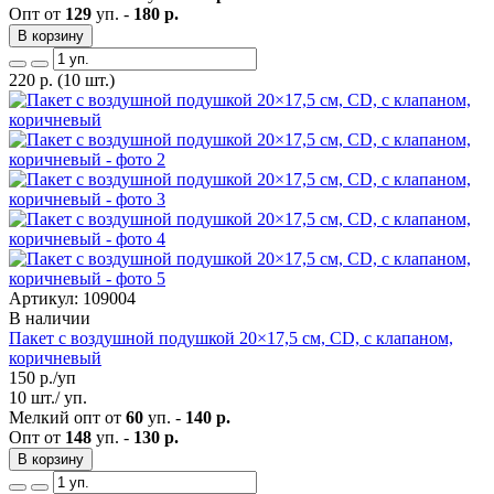
Опт от
129
уп. -
180 р.
В корзину
220
р.
(10 шт.)
Артикул: 109004
В наличии
Пакет с воздушной подушкой 20×17,5 см, CD, с клапаном,
коричневый
150
р./уп
10 шт./ уп.
Мелкий опт от
60
уп. -
140 р.
Опт от
148
уп. -
130 р.
В корзину