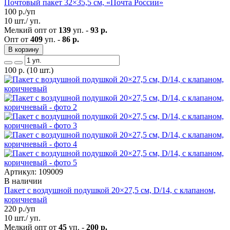
Почтовый пакет 32×35,5 см, «Почта России»
100
р./уп
10 шт./ уп.
Мелкий опт от
139
уп. -
93 р.
Опт от
409
уп. -
86 р.
В корзину
100
р.
(10 шт.)
Артикул: 109009
В наличии
Пакет с воздушной подушкой 20×27,5 см, D/14, с клапаном,
коричневый
220
р./уп
10 шт./ уп.
Мелкий опт от
45
уп. -
200 р.