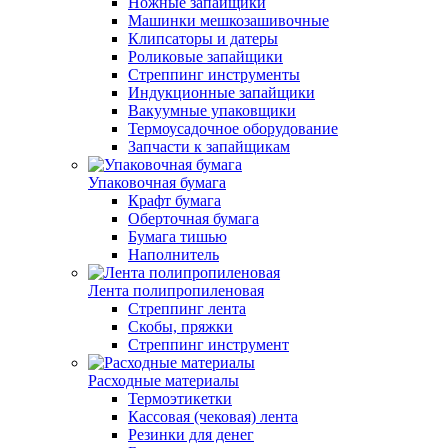
Ножные запайщики
Машинки мешкозашивочные
Клипсаторы и датеры
Роликовые запайщики
Стреппинг инструменты
Индукционные запайщики
Вакуумные упаковщики
Термоусадочное оборудование
Запчасти к запайщикам
Упаковочная бумага
Крафт бумага
Оберточная бумага
Бумага тишью
Наполнитель
Лента полипропиленовая
Стреппинг лента
Скобы, пряжки
Стреппинг инструмент
Расходные материалы
Термоэтикетки
Кассовая (чековая) лента
Резинки для денег