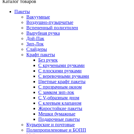
Каталог товаров
Пакеты
Вакуумные
Воздушно-пузырчатые
Вспененный полиэтилен
Вырубная ручка
Дой-Пак
Зип-Лок
Слайдеры
Крафт пакеты
Без ручек
С кручеными ручками
С плоскими ручками
С веревочными ручками
Цветные крафт пакеты
С прозрачным окном
С замком зип-лок
С V-образным дном
С клеевым клапаном
Жиростойкие пакеты
Мешки бумажные
Подарочные пакеты
Курьерские и почтовые
Полипропиленовые и БОПП