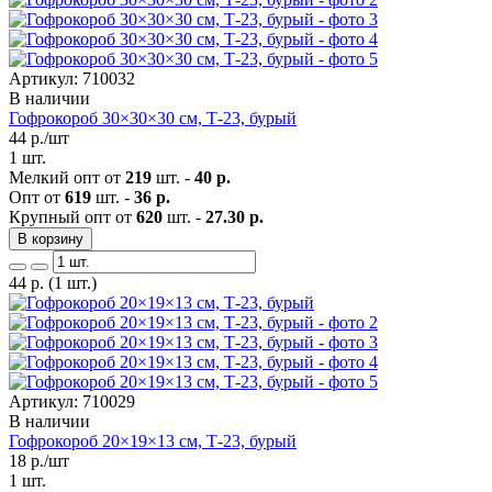
Артикул: 710032
В наличии
Гофрокороб 30×30×30 см, Т-23, бурый
44
р./шт
1 шт.
Мелкий опт от
219
шт. -
40 р.
Опт от
619
шт. -
36 р.
Крупный опт от
620
шт. -
27.30 р.
В корзину
44
р.
(1 шт.)
Артикул: 710029
В наличии
Гофрокороб 20×19×13 см, Т-23, бурый
18
р./шт
1 шт.