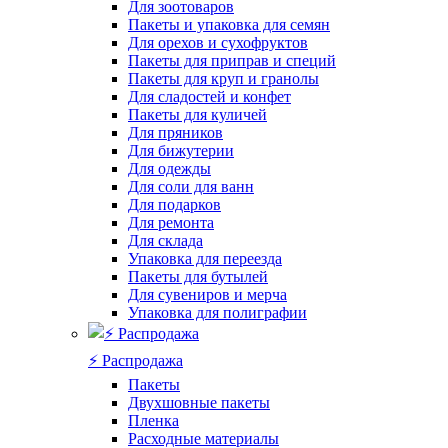
Для зоотоваров
Пакеты и упаковка для семян
Для орехов и сухофруктов
Пакеты для приправ и специй
Пакеты для круп и гранолы
Для сладостей и конфет
Пакеты для куличей
Для пряников
Для бижутерии
Для одежды
Для соли для ванн
Для подарков
Для ремонта
Для склада
Упаковка для переезда
Пакеты для бутылей
Для сувениров и мерча
Упаковка для полиграфии
⚡️ Распродажа
Пакеты
Двухшовные пакеты
Пленка
Расходные материалы