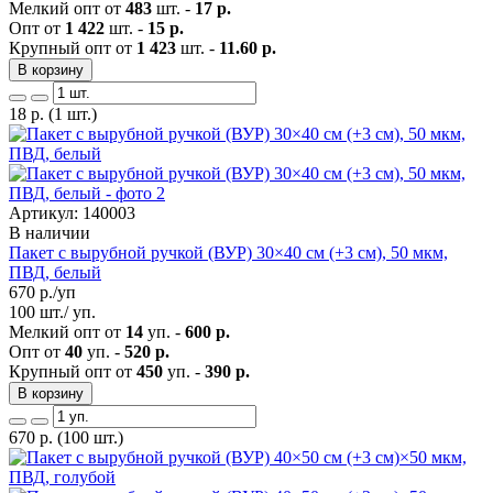
Мелкий опт от
483
шт. -
17 р.
Опт от
1 422
шт. -
15 р.
Крупный опт от
1 423
шт. -
11.60 р.
В корзину
18
р.
(1 шт.)
Артикул: 140003
В наличии
Пакет с вырубной ручкой (ВУР) 30×40 см (+3 см), 50 мкм,
ПВД, белый
670
р./уп
100 шт./ уп.
Мелкий опт от
14
уп. -
600 р.
Опт от
40
уп. -
520 р.
Крупный опт от
450
уп. -
390 р.
В корзину
670
р.
(100 шт.)