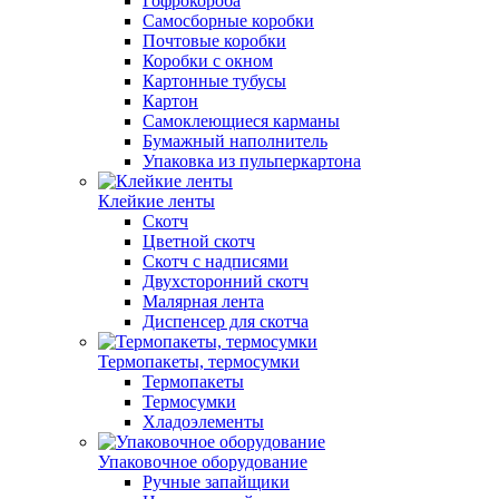
Гофрокороба
Самосборные коробки
Почтовые коробки
Коробки с окном
Картонные тубусы
Картон
Самоклеющиеся карманы
Бумажный наполнитель
Упаковка из пульперкартона
Клейкие ленты
Скотч
Цветной скотч
Скотч с надписями
Двухсторонний скотч
Малярная лента
Диспенсер для скотча
Термопакеты, термосумки
Термопакеты
Термосумки
Хладоэлементы
Упаковочное оборудование
Ручные запайщики