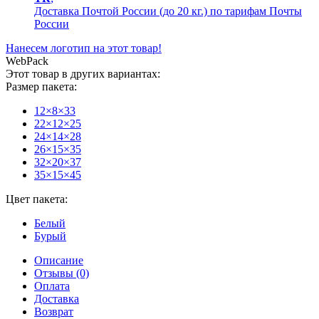
Доставка Почтой России (до 20 кг.) по тарифам Почты
России
Нанесем логотип на этот товар!
WebPack
Этот товар в других вариантах:
Размер пакета:
12×8×33
22×12×25
24×14×28
26×15×35
32×20×37
35×15×45
Цвет пакета:
Белый
Бурый
Описание
Отзывы (0)
Оплата
Доставка
Возврат