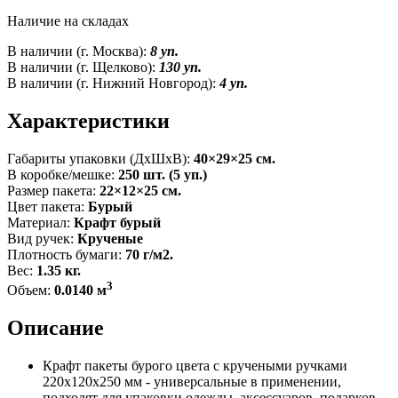
Наличие на складах
В наличии (г. Москва):
8 уп.
В наличии (г. Щелково):
130 уп.
В наличии (г. Нижний Новгород):
4 уп.
Характеристики
Габариты упаковки (ДxШxВ):
40×29×25 см.
В коробке/мешке:
250 шт. (5 уп.)
Размер пакета:
22×12×25 см.
Цвет пакета:
Бурый
Материал:
Крафт бурый
Вид ручек:
Крученые
Плотность бумаги:
70 г/м2.
Вес:
1.35 кг.
3
Объем:
0.0140 м
Описание
Крафт пакеты бурого цвета с кручеными ручками
220x120x250 мм - универсальные в применении,
подходят для упаковки одежды, аксессуаров, подарков,