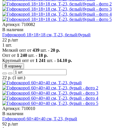
Артикул: 710082
В наличии
Гофрокороб 18×18×18 см, Т-23, белый/бурый
22
р./шт
1 шт.
Мелкий опт от
439
шт. -
20 р.
Опт от
1 240
шт. -
18 р.
Крупный опт от
1 241
шт. -
14.10 р.
В корзину
22
р.
(1 шт.)
Артикул: 710010
В наличии
Гофрокороб 60×40×40 см, Т-23, бурый
92
р./шт