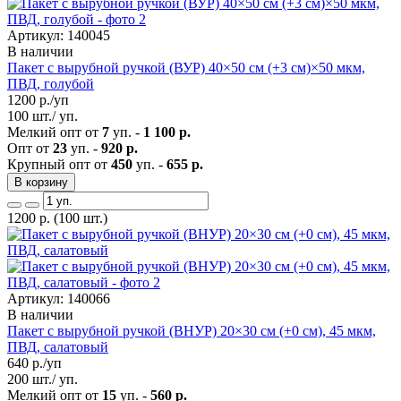
Артикул: 140045
В наличии
Пакет с вырубной ручкой (ВУР) 40×50 см (+3 см)×50 мкм,
ПВД, голубой
1200
р./уп
100 шт./ уп.
Мелкий опт от
7
уп. -
1 100 р.
Опт от
23
уп. -
920 р.
Крупный опт от
450
уп. -
655 р.
В корзину
1200
р.
(100 шт.)
Артикул: 140066
В наличии
Пакет с вырубной ручкой (ВНУР) 20×30 см (+0 см), 45 мкм,
ПВД, салатовый
640
р./уп
200 шт./ уп.
Мелкий опт от
15
уп. -
560 р.