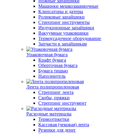
Ножные запайщики
Машинки мешкозашивочные
Клипсаторы и датеры
Роликовые запайщики
Стреппинг инструменты
Индукционные запайщики
Вакуумные упаковщики
Термоусадочное оборудование
Запчасти к запайщикам
Упаковочная бумага
Крафт бумага
Оберточная бумага
Бумага тишью
Наполнитель
Лента полипропиленовая
Стреппинг лента
Скобы, пряжки
Стреппинг инструмент
Расходные материалы
Термоэтикетки
Кассовая (чековая) лента
Резинки для денег