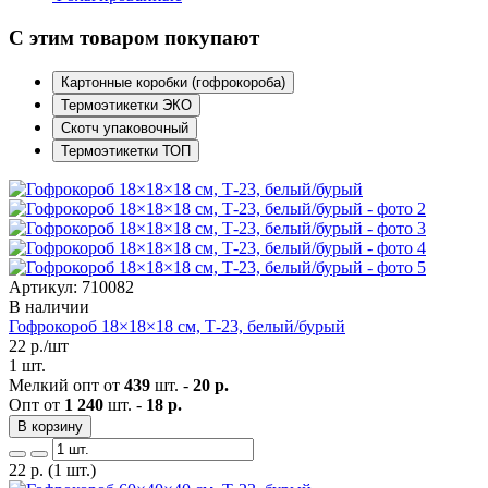
С этим товаром покупают
Картонные коробки (гофрокороба)
Термоэтикетки ЭКО
Скотч упаковочный
Термоэтикетки ТОП
Артикул: 710082
В наличии
Гофрокороб 18×18×18 см, Т-23, белый/бурый
22
р./шт
1 шт.
Мелкий опт от
439
шт. -
20 р.
Опт от
1 240
шт. -
18 р.
В корзину
22
р.
(1 шт.)