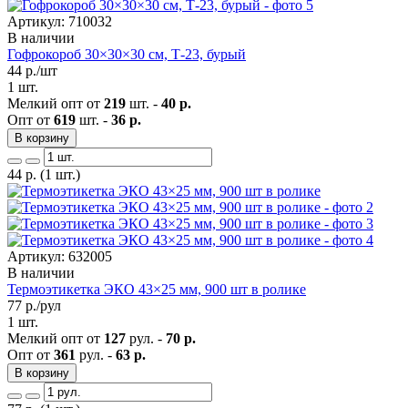
Артикул: 710032
В наличии
Гофрокороб 30×30×30 см, Т-23, бурый
44
р./шт
1 шт.
Мелкий опт от
219
шт. -
40 р.
Опт от
619
шт. -
36 р.
В корзину
44
р.
(1 шт.)
Артикул: 632005
В наличии
Термоэтикетка ЭКО 43×25 мм, 900 шт в ролике
77
р./рул
1 шт.
Мелкий опт от
127
рул. -
70 р.
Опт от
361
рул. -
63 р.
В корзину