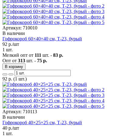
Артикул: 710010
В наличии
Гофрокороб 60×40×40 см, Т-23, бурый
92
р./шт
1 шт.
Мелкий опт от
111
шт. -
83 р.
Опт от
313
шт. -
75 р.
В корзину
92
р.
(1 шт.)
Артикул: 710113
В наличии
Гофрокороб 40×25×25 см, Т-23, бурый
40
р./шт
1 шт.