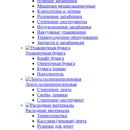
Ножные запайщики
Машинки мешкозашивочные
Клипсаторы и датеры
Роликовые запайщики
Стреппинг инструменты
Индукционные запайщики
Вакуумные упаковщики
Термоусадочное оборудование
Запчасти к запайщикам
Упаковочная бумага
Крафт бумага
Оберточная бумага
Бумага тишью
Наполнитель
Лента полипропиленовая
Стреппинг лента
Скобы, пряжки
Стреппинг инструмент
Расходные материалы
Термоэтикетки
Кассовая (чековая) лента
Резинки для денег