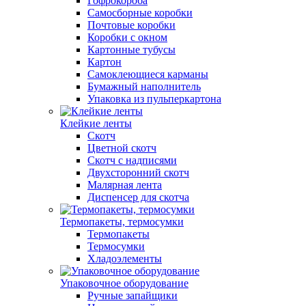
Гофрокороба
Самосборные коробки
Почтовые коробки
Коробки с окном
Картонные тубусы
Картон
Самоклеющиеся карманы
Бумажный наполнитель
Упаковка из пульперкартона
Клейкие ленты
Скотч
Цветной скотч
Скотч с надписями
Двухсторонний скотч
Малярная лента
Диспенсер для скотча
Термопакеты, термосумки
Термопакеты
Термосумки
Хладоэлементы
Упаковочное оборудование
Ручные запайщики