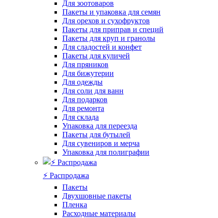
Для зоотоваров
Пакеты и упаковка для семян
Для орехов и сухофруктов
Пакеты для приправ и специй
Пакеты для круп и гранолы
Для сладостей и конфет
Пакеты для куличей
Для пряников
Для бижутерии
Для одежды
Для соли для ванн
Для подарков
Для ремонта
Для склада
Упаковка для переезда
Пакеты для бутылей
Для сувениров и мерча
Упаковка для полиграфии
⚡️ Распродажа
Пакеты
Двухшовные пакеты
Пленка
Расходные материалы