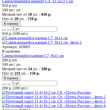
Самоклеющийся конверт С4, 32,5х23,5 см
910
р./уп
100 шт./ уп.
Мелкий опт от
10
уп. -
810 р.
Опт от
29
уп. -
710 р.
В корзину
910
р.
(100 шт.)
Артикул: 103003
В наличии
Самоклеющийся карман C7, 9х11 см
200
р./уп
100 шт./ уп.
Мелкий опт от
54
уп. -
180 р.
Опт от
231
уп. -
150 р.
В корзину
200
р.
(100 шт.)