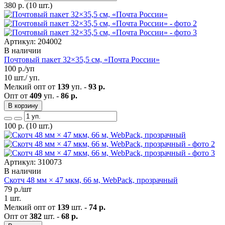
380
р.
(10 шт.)
Артикул: 204002
В наличии
Почтовый пакет 32×35,5 см, «Почта России»
100
р./уп
10 шт./ уп.
Мелкий опт от
139
уп. -
93 р.
Опт от
409
уп. -
86 р.
В корзину
100
р.
(10 шт.)
Артикул: 310073
В наличии
Скотч 48 мм × 47 мкм, 66 м, WebPack, прозрачный
79
р./шт
1 шт.
Мелкий опт от
139
шт. -
74 р.
Опт от
382
шт. -
68 р.