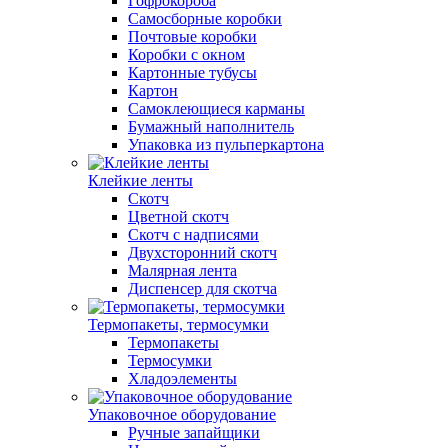
Гофрокороба
Самосборные коробки
Почтовые коробки
Коробки с окном
Картонные тубусы
Картон
Самоклеющиеся карманы
Бумажный наполнитель
Упаковка из пульперкартона
Клейкие ленты
Скотч
Цветной скотч
Скотч с надписями
Двухсторонний скотч
Малярная лента
Диспенсер для скотча
Термопакеты, термосумки
Термопакеты
Термосумки
Хладоэлементы
Упаковочное оборудование
Ручные запайщики