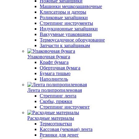
Ножные запайщики
Машинки мешкозашивочные
Клипсаторы и датеры
Роликовые запайщики
Стреппинг инструменты
Индукционные запайщики
Вакуумные упаковщики
Термоусадочное оборудование
Запчасти к запайщикам
Упаковочная бумага
Крафт бумага
Оберточная бумага
Бумага тишью
Наполнитель
Лента полипропиленовая
Стреппинг лента
Скобы, пряжки
Стреппинг инструмент
Расходные материалы
Термоэтикетки
Кассовая (чековая) лента
Резинки для денег