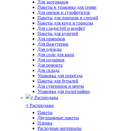
Для зоотоваров
Пакеты и упаковка для семян
Для орехов и сухофруктов
Пакеты для приправ и специй
Пакеты для круп и гранолы
Для сладостей и конфет
Пакеты для куличей
Для пряников
Для бижутерии
Для одежды
Для соли для ванн
Для подарков
Для ремонта
Для склада
Упаковка для переезда
Пакеты для бутылей
Для сувениров и мерча
Упаковка для полиграфии
⚡️ Распродажа
Пакеты
Двухшовные пакеты
Пленка
Расходные материалы