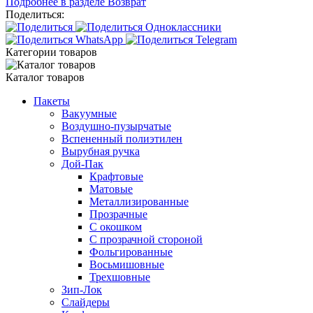
Подробнее в разделе Возврат
Поделиться:
Категории товаров
Каталог товаров
Пакеты
Вакуумные
Воздушно-пузырчатые
Вспененный полиэтилен
Вырубная ручка
Дой-Пак
Крафтовые
Матовые
Металлизированные
Прозрачные
С окошком
С прозрачной стороной
Фольгированные
Восьмишовные
Трехшовные
Зип-Лок
Слайдеры