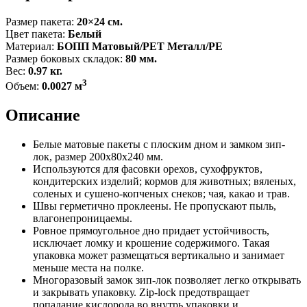
Размер пакета:
20×24 см.
Цвет пакета:
Белый
Материал:
БОПП Матовый/РЕТ Металл/РЕ
Размер боковых складок:
80 мм.
Вес:
0.97 кг.
3
Объем:
0.0027 м
Описание
Белые матовые пакеты с плоским дном и замком зип-
лок, размер 200x80x240 мм.
Используются для фасовки орехов, сухофруктов,
кондитерских изделий; кормов для животных; вяленых,
соленых и сушено-копченых снеков; чая, какао и трав.
Швы герметично проклеены. Не пропускают пыль,
влагонепроницаемы.
Ровное прямоугольное дно придает устойчивость,
исключает ломку и крошение содержимого. Такая
упаковка может размещаться вертикально и занимает
меньше места на полке.
Многоразовый замок зип-лок позволяет легко открывать
и закрывать упаковку. Zip-lock предотвращает
попадание кислорода во внутрь упаковки и