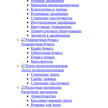
Ножные запайщики
Машинки мешкозашивочные
Клипсаторы и датеры
Роликовые запайщики
Стреппинг инструменты
Индукционные запайщики
Вакуумные упаковщики
Термоусадочное оборудование
Запчасти к запайщикам
Упаковочная бумага
Крафт бумага
Оберточная бумага
Бумага тишью
Наполнитель
Лента полипропиленовая
Стреппинг лента
Скобы, пряжки
Стреппинг инструмент
Расходные материалы
Термоэтикетки
Кассовая (чековая) лента
Резинки для денег