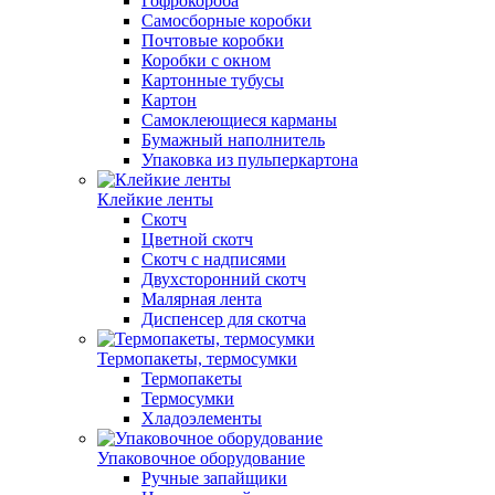
Гофрокороба
Самосборные коробки
Почтовые коробки
Коробки с окном
Картонные тубусы
Картон
Самоклеющиеся карманы
Бумажный наполнитель
Упаковка из пульперкартона
Клейкие ленты
Скотч
Цветной скотч
Скотч с надписями
Двухсторонний скотч
Малярная лента
Диспенсер для скотча
Термопакеты, термосумки
Термопакеты
Термосумки
Хладоэлементы
Упаковочное оборудование
Ручные запайщики