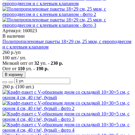
Артикул: 160023
В наличии
Полипропиленовые пакеты 18×29 см, 25 мкм, с европодвесом
и с клеевым клапаном
260
р./уп
100 шт./ уп.
Мелкий опт от
32
уп. -
230 р.
Опт от
110
уп. -
190 р.
В корзину
260
р.
(100 шт.)