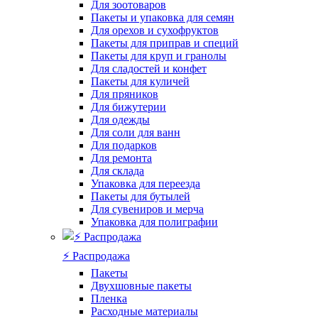
Для зоотоваров
Пакеты и упаковка для семян
Для орехов и сухофруктов
Пакеты для приправ и специй
Пакеты для круп и гранолы
Для сладостей и конфет
Пакеты для куличей
Для пряников
Для бижутерии
Для одежды
Для соли для ванн
Для подарков
Для ремонта
Для склада
Упаковка для переезда
Пакеты для бутылей
Для сувениров и мерча
Упаковка для полиграфии
⚡️ Распродажа
Пакеты
Двухшовные пакеты
Пленка
Расходные материалы