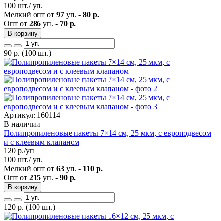
100 шт./ уп.
Мелкий опт от
97
уп. -
80 р.
Опт от
286
уп. -
70 р.
В корзину
90
р.
(100 шт.)
Артикул: 160114
В наличии
Полипропиленовые пакеты 7×14 см, 25 мкм, с европодвесом
и с клеевым клапаном
120
р./уп
100 шт./ уп.
Мелкий опт от
63
уп. -
110 р.
Опт от
215
уп. -
90 р.
В корзину
120
р.
(100 шт.)