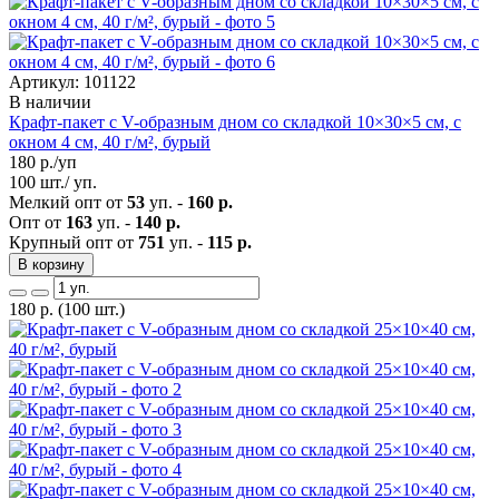
Артикул: 101122
В наличии
Крафт-пакет с V-образным дном со складкой 10×30×5 см, с
окном 4 см, 40 г/м², бурый
180
р./уп
100 шт./ уп.
Мелкий опт от
53
уп. -
160 р.
Опт от
163
уп. -
140 р.
Крупный опт от
751
уп. -
115 р.
В корзину
180
р.
(100 шт.)