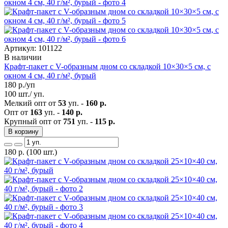
Артикул: 101122
В наличии
Крафт-пакет с V-образным дном со складкой 10×30×5 см, с
окном 4 см, 40 г/м², бурый
180
р./уп
100 шт./ уп.
Мелкий опт от
53
уп. -
160 р.
Опт от
163
уп. -
140 р.
Крупный опт от
751
уп. -
115 р.
В корзину
180
р.
(100 шт.)