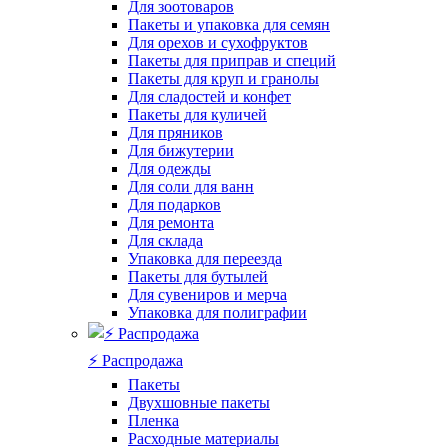
Для зоотоваров
Пакеты и упаковка для семян
Для орехов и сухофруктов
Пакеты для приправ и специй
Пакеты для круп и гранолы
Для сладостей и конфет
Пакеты для куличей
Для пряников
Для бижутерии
Для одежды
Для соли для ванн
Для подарков
Для ремонта
Для склада
Упаковка для переезда
Пакеты для бутылей
Для сувениров и мерча
Упаковка для полиграфии
⚡️ Распродажа
Пакеты
Двухшовные пакеты
Пленка
Расходные материалы