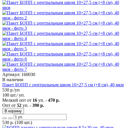
Артикул: 160030
В наличии
Пакет БОПП с центральным швом 10×27,5 см (+8 см), 40 мкм
530
р./уп
100 шт./ уп.
Мелкий опт от
16
уп. -
470 р.
Опт от
52
уп. -
390 р.
В корзину
530
р.
(100 шт.)