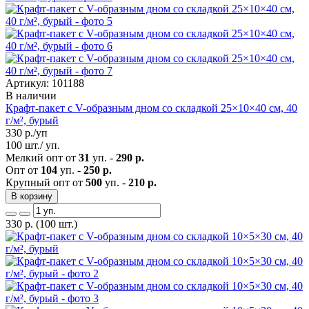
Артикул: 101188
В наличии
Крафт-пакет с V-образным дном со складкой 25×10×40 см, 40
г/м², бурый
330
р./уп
100 шт./ уп.
Мелкий опт от
31
уп. -
290 р.
Опт от
104
уп. -
250 р.
Крупный опт от
500
уп. -
210 р.
В корзину
330
р.
(100 шт.)