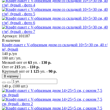
Артикул: 101187
В наличии
Крафт-пакет с V-образным дном со складкой 10×5×30 см, 40 г/
м², бурый
140
р./уп
100 шт./ уп.
Мелкий опт от
63
уп. -
130 р.
Опт от
215
уп. -
110 р.
Крупный опт от
1 125
уп. -
90 р.
В корзину
140
р.
(100 шт.)