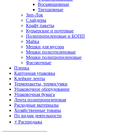
Восьмишовные
Трехшовные
Зип-Лок
Слайдеры
Крафт пакеты
Курьерские и почтовые
Полипропиленовые и БОПП
Майка
Мешки для мусора
Мешки полиэтиленовые
Мешки полипропиленовые
Фасовочные
Пленка
Картонная упаковка
Клейкие ленты
Термопакеты, термосумки
Упаковочное оборудование
Упаковочная бумага
Лента полипропиленовая
Расходные материалы
Хозяйственные товары
По видам деятельности
⚡️ Распродажа