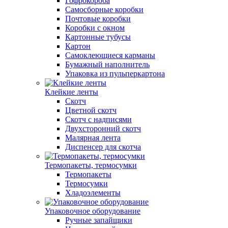
Гофрокороба
Самосборные коробки
Почтовые коробки
Коробки с окном
Картонные тубусы
Картон
Самоклеющиеся карманы
Бумажный наполнитель
Упаковка из пульперкартона
Клейкие ленты
Скотч
Цветной скотч
Скотч с надписями
Двухсторонний скотч
Малярная лента
Диспенсер для скотча
Термопакеты, термосумки
Термопакеты
Термосумки
Хладоэлементы
Упаковочное оборудование
Ручные запайщики