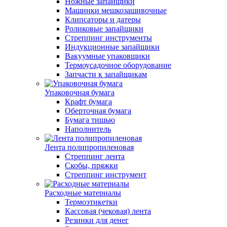
Ножные запайщики
Машинки мешкозашивочные
Клипсаторы и датеры
Роликовые запайщики
Стреппинг инструменты
Индукционные запайщики
Вакуумные упаковщики
Термоусадочное оборудование
Запчасти к запайщикам
Упаковочная бумага
Крафт бумага
Оберточная бумага
Бумага тишью
Наполнитель
Лента полипропиленовая
Стреппинг лента
Скобы, пряжки
Стреппинг инструмент
Расходные материалы
Термоэтикетки
Кассовая (чековая) лента
Резинки для денег