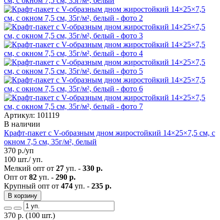
Артикул: 101119
В наличии
Крафт-пакет с V-образным дном жиростойкий 14×25×7,5 см, с
окном 7,5 см, 35г/м², белый
370
р./уп
100 шт./ уп.
Мелкий опт от
27
уп. -
330 р.
Опт от
82
уп. -
290 р.
Крупный опт от
474
уп. -
235 р.
В корзину
370
р.
(100 шт.)