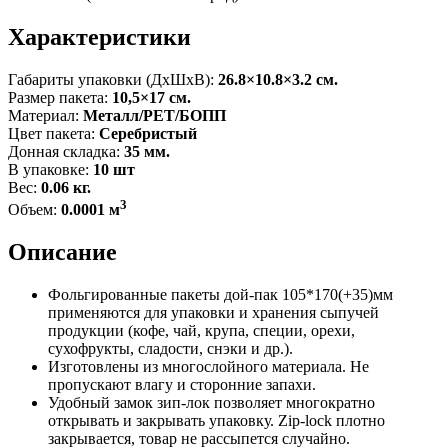
Характеристики
Габариты упаковки (ДxШxВ):
26.8×10.8×3.2 см.
Размер пакета:
10,5×17 см.
Материал:
Металл/PET/БОПП
Цвет пакета:
Серебристый
Донная складка:
35 мм.
В упаковке:
10 шт
Вес:
0.06 кг.
3
Объем:
0.0001 м
Описание
Фольгированные пакеты дой-пак 105*170(+35)мм
применяются для упаковки и хранения сыпучей
продукции (кофе, чай, крупа, специи, орехи,
сухофрукты, сладости, снэки и др.).
Изготовлены из многослойного материала. Не
пропускают влагу и сторонние запахи.
Удобный замок зип-лок позволяет многократно
открывать и закрывать упаковку. Zip-lock плотно
закрывается, товар не рассыпется случайно.