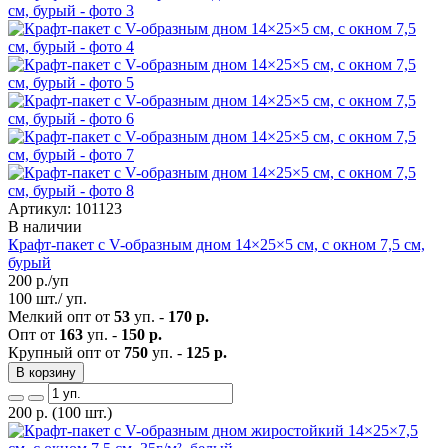
Артикул: 101123
В наличии
Крафт-пакет с V-образным дном 14×25×5 см, с окном 7,5 см,
бурый
200
р./уп
100 шт./ уп.
Мелкий опт от
53
уп. -
170 р.
Опт от
163
уп. -
150 р.
Крупный опт от
750
уп. -
125 р.
В корзину
200
р.
(100 шт.)