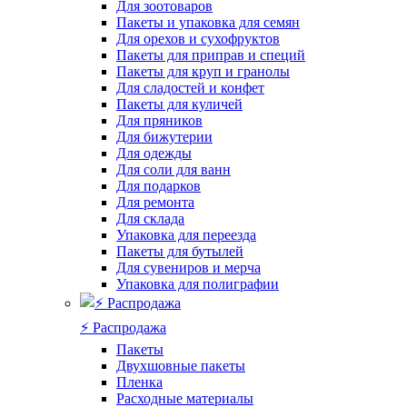
Для зоотоваров
Пакеты и упаковка для семян
Для орехов и сухофруктов
Пакеты для приправ и специй
Пакеты для круп и гранолы
Для сладостей и конфет
Пакеты для куличей
Для пряников
Для бижутерии
Для одежды
Для соли для ванн
Для подарков
Для ремонта
Для склада
Упаковка для переезда
Пакеты для бутылей
Для сувениров и мерча
Упаковка для полиграфии
⚡️ Распродажа
Пакеты
Двухшовные пакеты
Пленка
Расходные материалы