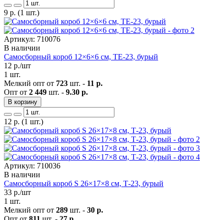
9
р.
(1 шт.)
Артикул: 710076
В наличии
Самосборный короб 12×6×6 см, ТЕ-23, бурый
12
р./шт
1 шт.
Мелкий опт от
723
шт. -
11 р.
Опт от
2 449
шт. -
9.30 р.
В корзину
12
р.
(1 шт.)
Артикул: 710036
В наличии
Самосборный короб S 26×17×8 см, Т-23, бурый
33
р./шт
1 шт.
Мелкий опт от
289
шт. -
30 р.
Опт от
811
шт. -
27 р.