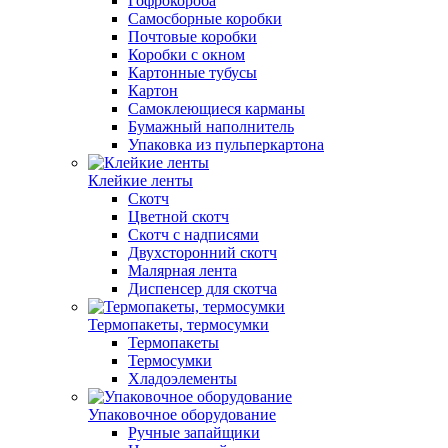
Гофрокороба
Самосборные коробки
Почтовые коробки
Коробки с окном
Картонные тубусы
Картон
Самоклеющиеся карманы
Бумажный наполнитель
Упаковка из пульперкартона
Клейкие ленты
Скотч
Цветной скотч
Скотч с надписями
Двухсторонний скотч
Малярная лента
Диспенсер для скотча
Термопакеты, термосумки
Термопакеты
Термосумки
Хладоэлементы
Упаковочное оборудование
Ручные запайщики