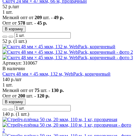
Скотч 24 мм × 47 мкм, 66 м, прозрачный
52
р./шт
1 шт.
Мелкий опт от
209
шт. -
49 р.
Опт от
578
шт. -
45 р.
В корзину
52
р.
(1 шт.)
Артикул: 310067
В наличии
Скотч 48 мм × 45 мкм, 132 м, WebPack, коричневый
140
р./шт
1 шт.
Мелкий опт от
75
шт. -
130 р.
Опт от
200
шт. -
120 р.
В корзину
140
р.
(1 шт.)