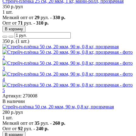
Стрейч-плёнка 25 см, 20 мкм, 1 кг, мини-ролл, прозрачная
350
р./рул
1 шт.
Мелкий опт от
29
рул. -
330 р.
Опт от
71
рул. -
310 р.
В корзину
350
р.
(1 шт.)
Артикул: 270008
В наличии
Стрейч-плёнка 50 см, 20 мкм, 90 м, 0,8 кг, прозрачная
280
р./рул
1 шт.
Мелкий опт от
35
рул. -
260 р.
Опт от
92
рул. -
240 р.
В корзину