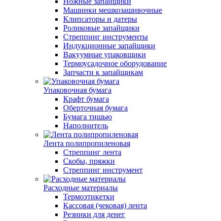
Ножные запайщики
Машинки мешкозашивочные
Клипсаторы и датеры
Роликовые запайщики
Стреппинг инструменты
Индукционные запайщики
Вакуумные упаковщики
Термоусадочное оборудование
Запчасти к запайщикам
Упаковочная бумага
Крафт бумага
Оберточная бумага
Бумага тишью
Наполнитель
Лента полипропиленовая
Стреппинг лента
Скобы, пряжки
Стреппинг инструмент
Расходные материалы
Термоэтикетки
Кассовая (чековая) лента
Резинки для денег