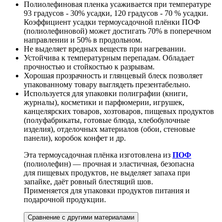
Полиолефиновая пленка усаживается при температуре
93 градусов - 30% усадки, 120 градусов - 70 % усадки.
Коэффициент усадки термоусадочной плёнки ПОФ
(полиолефиновой) может достигать 70% в поперечном
направлении и 50% в продольном.
Не выделяет вредных веществ при нагревании.
Устойчива к температурным перепадам. Обладает
прочностью и стойкостью к разрывам.
Хорошая прозрачность и глянцевый блеск позволяет
упакованному товару выглядеть презентабельно.
Используется для упаковки полиграфии (книги,
журналы), косметики и парфюмерии, игрушек,
канцелярских товаров, хозтоваров, пищевых продуктов
(полуфабрикаты, готовые блюда, хлебобулочные
изделия), отделочных материалов (обои, стеновые
панели), коробок конфет и др.
Эта термоусадочная плёнка изготовлена из
ПОФ
(полиолефин) — прочная и эластичная, безопасна
для пищевых продуктов, не выделяет запаха при
запайке, даёт ровный блестящий шов.
Применяется для упаковки продуктов питания и
подарочной продукции.
Сравнение с другими материалами