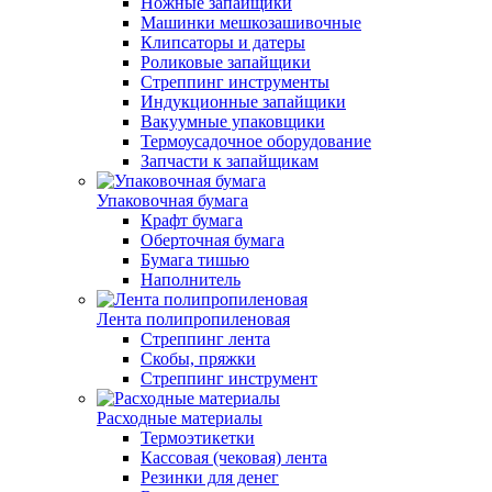
Ножные запайщики
Машинки мешкозашивочные
Клипсаторы и датеры
Роликовые запайщики
Стреппинг инструменты
Индукционные запайщики
Вакуумные упаковщики
Термоусадочное оборудование
Запчасти к запайщикам
Упаковочная бумага
Крафт бумага
Оберточная бумага
Бумага тишью
Наполнитель
Лента полипропиленовая
Стреппинг лента
Скобы, пряжки
Стреппинг инструмент
Расходные материалы
Термоэтикетки
Кассовая (чековая) лента
Резинки для денег