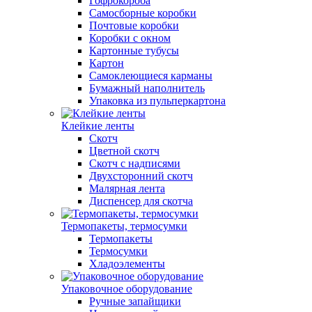
Гофрокороба
Самосборные коробки
Почтовые коробки
Коробки с окном
Картонные тубусы
Картон
Самоклеющиеся карманы
Бумажный наполнитель
Упаковка из пульперкартона
Клейкие ленты
Скотч
Цветной скотч
Скотч с надписями
Двухсторонний скотч
Малярная лента
Диспенсер для скотча
Термопакеты, термосумки
Термопакеты
Термосумки
Хладоэлементы
Упаковочное оборудование
Ручные запайщики