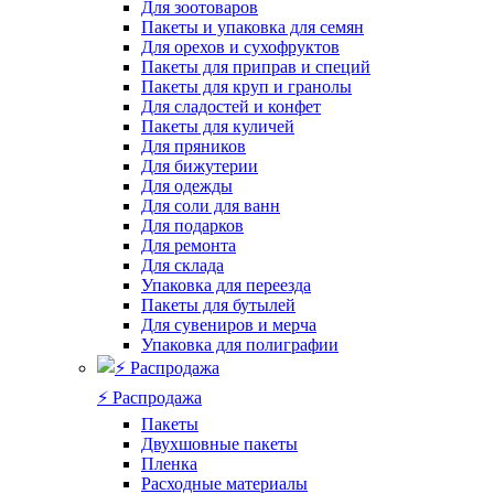
Для зоотоваров
Пакеты и упаковка для семян
Для орехов и сухофруктов
Пакеты для приправ и специй
Пакеты для круп и гранолы
Для сладостей и конфет
Пакеты для куличей
Для пряников
Для бижутерии
Для одежды
Для соли для ванн
Для подарков
Для ремонта
Для склада
Упаковка для переезда
Пакеты для бутылей
Для сувениров и мерча
Упаковка для полиграфии
⚡️ Распродажа
Пакеты
Двухшовные пакеты
Пленка
Расходные материалы