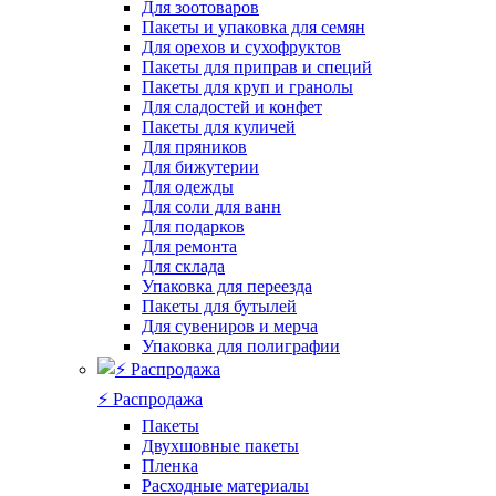
Для зоотоваров
Пакеты и упаковка для семян
Для орехов и сухофруктов
Пакеты для приправ и специй
Пакеты для круп и гранолы
Для сладостей и конфет
Пакеты для куличей
Для пряников
Для бижутерии
Для одежды
Для соли для ванн
Для подарков
Для ремонта
Для склада
Упаковка для переезда
Пакеты для бутылей
Для сувениров и мерча
Упаковка для полиграфии
⚡️ Распродажа
Пакеты
Двухшовные пакеты
Пленка
Расходные материалы