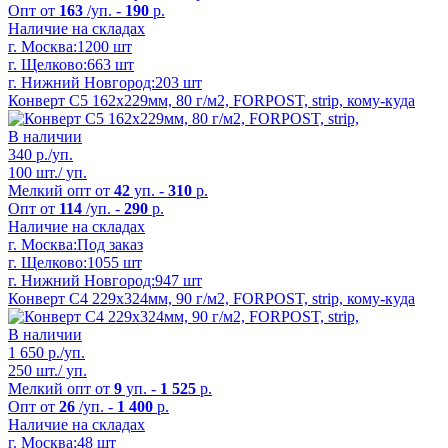
Опт от
163
/уп. -
190
р.
Наличие на складах
г. Москва:
1200 шт
г. Щелково:
663 шт
г. Нижний Новгород:
203 шт
Конверт C5 162x229мм, 80 г/м2, FORPOST, strip, кому-куда
В наличии
340
р./уп.
100 шт./ уп.
Мелкий опт от
42
уп. -
310
р.
Опт от
114
/уп. -
290
р.
Наличие на складах
г. Москва:
Под заказ
г. Щелково:
1055 шт
г. Нижний Новгород:
947 шт
Конверт C4 229x324мм, 90 г/м2, FORPOST, strip, кому-куда
В наличии
1 650
р./уп.
250 шт./ уп.
Мелкий опт от
9
уп. -
1 525
р.
Опт от
26
/уп. -
1 400
р.
Наличие на складах
г. Москва:
48 шт