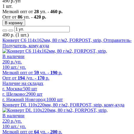
490
р./уп
1 шт.
Мелкий опт от
28
уп. -
460 р.
Опт от
86
уп. -
420 р.
В корзину
490
р.
(1 шт.)
Конверт C6 114x162мм, 80 г/м2, FORPOST, strip, Отправитель-
Получатель, кому-куда
В наличии
200
р./уп.
100 шт./ уп.
Мелкий опт от
59
уп. -
190
р.
Опт от
194
/уп. -
170
р.
Наличие на складах
г. Москва:
500 шт
г. Щелково:
2900 шт
г. Нижний Новгород:
1000 шт
Конверт DL 110x220мм, 80 г/м2, FORPOST, strip, кому-куда
В наличии
220
р./уп.
100 шт./ уп.
Мелкий опт от
64
уп. -
200
р.