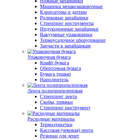
Ножные запайщики
Машинки мешкозашивочные
Клипсаторы и датеры
Роликовые запайщики
Стреппинг инструменты
Индукционные запайщики
Вакуумные упаковщики
Термоусадочное оборудование
Запчасти к запайщикам
Упаковочная бумага
Крафт бумага
Оберточная бумага
Бумага тишью
Наполнитель
Лента полипропиленовая
Стреппинг лента
Скобы, пряжки
Стреппинг инструмент
Расходные материалы
Термоэтикетки
Кассовая (чековая) лента
Резинки для денег