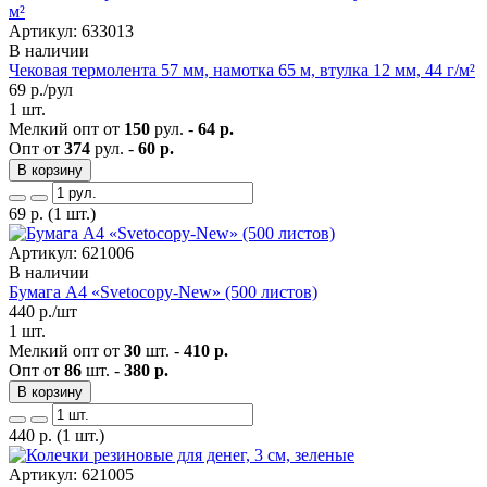
Артикул: 633013
В наличии
Чековая термолента 57 мм, намотка 65 м, втулка 12 мм, 44 г/м²
69
р./рул
1 шт.
Мелкий опт от
150
рул. -
64 р.
Опт от
374
рул. -
60 р.
В корзину
69
р.
(1 шт.)
Артикул: 621006
В наличии
Бумага А4 «Svetocopy-New» (500 листов)
440
р./шт
1 шт.
Мелкий опт от
30
шт. -
410 р.
Опт от
86
шт. -
380 р.
В корзину
440
р.
(1 шт.)
Артикул: 621005