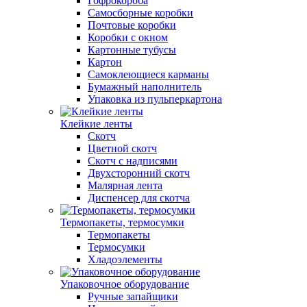
Гофрокороба
Самосборные коробки
Почтовые коробки
Коробки с окном
Картонные тубусы
Картон
Самоклеющиеся карманы
Бумажный наполнитель
Упаковка из пульперкартона
Клейкие ленты
Скотч
Цветной скотч
Скотч с надписями
Двухсторонний скотч
Малярная лента
Диспенсер для скотча
Термопакеты, термосумки
Термопакеты
Термосумки
Хладоэлементы
Упаковочное оборудование
Ручные запайщики