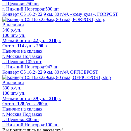
г. Щелково:
250 шт
г. Нижний Новгород:
500 шт
Конверт C5 16,2×22,9 см, 80 г/м², «кому-куда», FORPOST
В наличии
340
р./уп.
100 шт./ уп.
Мелкий опт от
42
уп. -
310
р.
Опт от
114
/уп. -
290
р.
Наличие на складах
г. Москва:
Под заказ
г. Щелково:
1055 шт
г. Нижний Новгород:
947 шт
Конверт C5 16,2×22,9 см, 80 г/м², OFFICEPOST
В наличии
330
р./уп.
100 шт./ уп.
Мелкий опт от
39
уп. -
310
р.
Опт от
128
/уп. -
280
р.
Наличие на складах
г. Москва:
Под заказ
г. Щелково:
800 шт
г. Нижний Новгород:
100 шт
Вы подписались на рассылку!