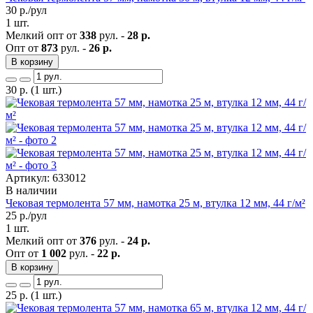
30
р./рул
1 шт.
Мелкий опт от
338
рул. -
28 р.
Опт от
873
рул. -
26 р.
В корзину
30
р.
(1 шт.)
Артикул: 633012
В наличии
Чековая термолента 57 мм, намотка 25 м, втулка 12 мм, 44 г/м²
25
р./рул
1 шт.
Мелкий опт от
376
рул. -
24 р.
Опт от
1 002
рул. -
22 р.
В корзину
25
р.
(1 шт.)