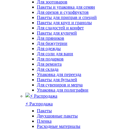
Для зоотоваров
Пакеты и упаковка для семян
Для орехов и сухофруктов
Пакеты для приправ и специй
Пакеты для круп и гранолы
Для сладостей и конфет
Пакеты для куличей
Для пряников
Для бижутерии
Для одежды
Для соли для ванн
Для подарков
Для ремонта
Для склада
Упаковка для переезда
Пакеты для бутылей
Для сувениров и мерча
Упаковка для полиграфии
⚡️ Распродажа
Пакеты
Двухшовные пакеты
Пленка
Расходные материалы