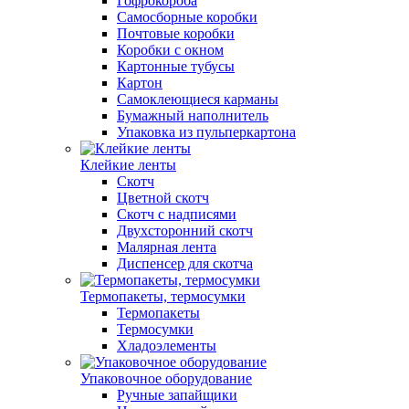
Гофрокороба
Самосборные коробки
Почтовые коробки
Коробки с окном
Картонные тубусы
Картон
Самоклеющиеся карманы
Бумажный наполнитель
Упаковка из пульперкартона
Клейкие ленты
Скотч
Цветной скотч
Скотч с надписями
Двухсторонний скотч
Малярная лента
Диспенсер для скотча
Термопакеты, термосумки
Термопакеты
Термосумки
Хладоэлементы
Упаковочное оборудование
Ручные запайщики