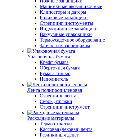
Ножные запайщики
Машинки мешкозашивочные
Клипсаторы и датеры
Роликовые запайщики
Стреппинг инструменты
Индукционные запайщики
Вакуумные упаковщики
Термоусадочное оборудование
Запчасти к запайщикам
Упаковочная бумага
Крафт бумага
Оберточная бумага
Бумага тишью
Наполнитель
Лента полипропиленовая
Стреппинг лента
Скобы, пряжки
Стреппинг инструмент
Расходные материалы
Термоэтикетки
Кассовая (чековая) лента
Резинки для денег