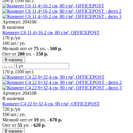
200
р.
(100 шт.)
Артикул: 204106
В наличии
Конверт C6 11,4×16,2 см, 80 г/м², OFFICEPOST
170
р./уп
100 шт./ уп.
Мелкий опт от
75
уп. -
160 р.
Опт от
200
уп. -
150 р.
В корзину
170
р.
(100 шт.)
Артикул: 204108
В наличии
Конверт C4 22,9×32,4 см, 90 г/м², OFFICEPOST
720
р./уп
100 шт./ уп.
Мелкий опт от
19
уп. -
670 р.
Опт от
55
уп. -
620 р.
В корзину