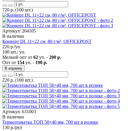
720
р.
(100 шт.)
Артикул: 204105
В наличии
Конверт DL 11×22 см, 80 г/м², OFFICEPOST
220
р./уп
100 шт./ уп.
Мелкий опт от
62
уп. -
200 р.
Опт от
154
уп. -
190 р.
В корзину
220
р.
(100 шт.)
Артикул: 631003
В наличии
Термоэтикетка ТОП 58×40 мм, 700 шт в ролике
130
р./рул