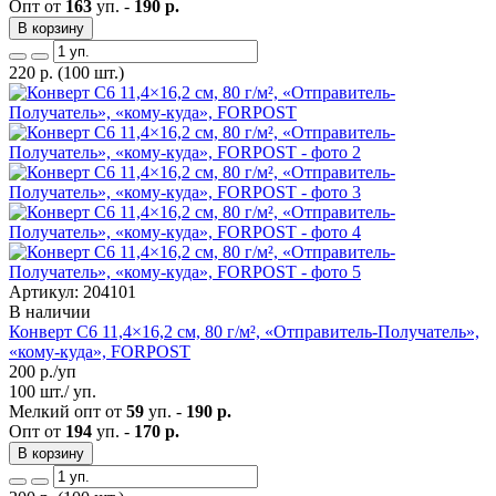
Опт от
163
уп. -
190 р.
В корзину
220
р.
(100 шт.)
Артикул: 204101
В наличии
Конверт C6 11,4×16,2 см, 80 г/м², «Отправитель-Получатель»,
«кому-куда», FORPOST
200
р./уп
100 шт./ уп.
Мелкий опт от
59
уп. -
190 р.
Опт от
194
уп. -
170 р.
В корзину