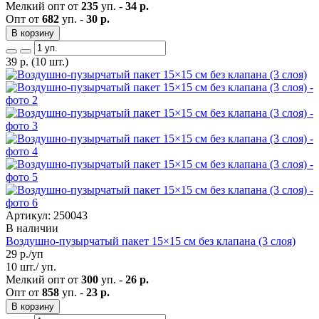
Мелкий опт от
235
уп. -
34 р.
Опт от
682
уп. -
30 р.
В корзину
39
р.
(10 шт.)
Артикул: 250043
В наличии
Воздушно-пузырчатый пакет 15×15 см без клапана (3 слоя)
29
р./уп
10 шт./ уп.
Мелкий опт от
300
уп. -
26 р.
Опт от
858
уп. -
23 р.
В корзину