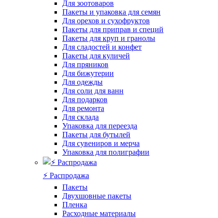
Для зоотоваров
Пакеты и упаковка для семян
Для орехов и сухофруктов
Пакеты для приправ и специй
Пакеты для круп и гранолы
Для сладостей и конфет
Пакеты для куличей
Для пряников
Для бижутерии
Для одежды
Для соли для ванн
Для подарков
Для ремонта
Для склада
Упаковка для переезда
Пакеты для бутылей
Для сувениров и мерча
Упаковка для полиграфии
⚡️ Распродажа
Пакеты
Двухшовные пакеты
Пленка
Расходные материалы