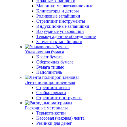
Ножные запайщики
Машинки мешкозашивочные
Клипсаторы и датеры
Роликовые запайщики
Стреппинг инструменты
Индукционные запайщики
Вакуумные упаковщики
Термоусадочное оборудование
Запчасти к запайщикам
Упаковочная бумага
Крафт бумага
Оберточная бумага
Бумага тишью
Наполнитель
Лента полипропиленовая
Стреппинг лента
Скобы, пряжки
Стреппинг инструмент
Расходные материалы
Термоэтикетки
Кассовая (чековая) лента
Резинки для денег