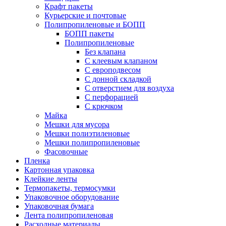
Крафт пакеты
Курьерские и почтовые
Полипропиленовые и БОПП
БОПП пакеты
Полипропиленовые
Без клапана
C клеевым клапаном
С европодвесом
С донной складкой
С отверстием для воздуха
С перфорацией
С крючком
Майка
Мешки для мусора
Мешки полиэтиленовые
Мешки полипропиленовые
Фасовочные
Пленка
Картонная упаковка
Клейкие ленты
Термопакеты, термосумки
Упаковочное оборудование
Упаковочная бумага
Лента полипропиленовая
Расходные материалы