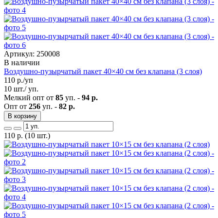
Артикул: 250008
В наличии
Воздушно-пузырчатый пакет 40×40 см без клапана (3 слоя)
110
р./уп
10 шт./ уп.
Мелкий опт от
85
уп. -
94 р.
Опт от
256
уп. -
82 р.
В корзину
110
р.
(10 шт.)