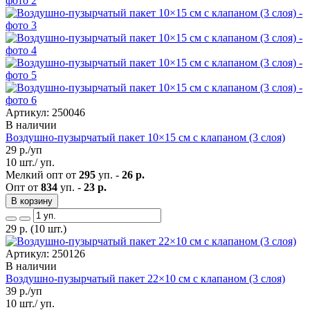
Артикул: 250046
В наличии
Воздушно-пузырчатый пакет 10×15 см с клапаном (3 слоя)
29
р./уп
10 шт./ уп.
Мелкий опт от
295
уп. -
26 р.
Опт от
834
уп. -
23 р.
В корзину
29
р.
(10 шт.)
Артикул: 250126
В наличии
Воздушно-пузырчатый пакет 22×10 см с клапаном (3 слоя)
39
р./уп
10 шт./ уп.