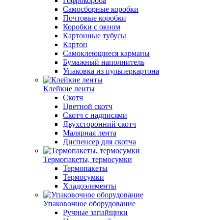
Гофрокороба
Самосборные коробки
Почтовые коробки
Коробки с окном
Картонные тубусы
Картон
Самоклеющиеся карманы
Бумажный наполнитель
Упаковка из пульперкартона
Клейкие ленты
Скотч
Цветной скотч
Скотч с надписями
Двухсторонний скотч
Малярная лента
Диспенсер для скотча
Термопакеты, термосумки
Термопакеты
Термосумки
Хладоэлементы
Упаковочное оборудование
Ручные запайщики