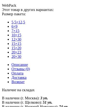
WebPack
Этот товар в других вариантах:
Размер пакета:
5,5×12,5
6×9
7×15
10×15
12×30
15×15
15×20
20×23
20×30
Описание
Отзывы (0)
Оплата
Доставка
Возврат
Наличие на складах
В наличии (г. Москва):
3 уп.
В наличии (г. Щелково):
51 уп.
В наличии (г. Нижний Новгород):
74 уп.