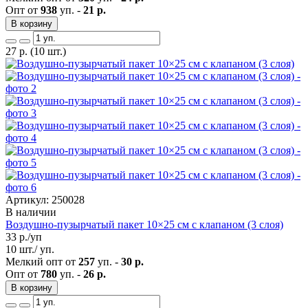
Опт от
938
уп. -
21 р.
В корзину
27
р.
(10 шт.)
Артикул: 250028
В наличии
Воздушно-пузырчатый пакет 10×25 см с клапаном (3 слоя)
33
р./уп
10 шт./ уп.
Мелкий опт от
257
уп. -
30 р.
Опт от
780
уп. -
26 р.
В корзину