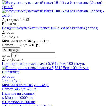
Артикул: 250053
В наличии
Воздушно-пузырчатый пакет 10×15 см без клапана (2 слоя)
23
р./уп
10 шт./ уп.
Мелкий опт от
362
уп. -
21 р.
Опт от
1 133
уп. -
18 р.
В корзину
23
р.
(10 шт.)
Полипропиленовые пакеты 5,5*12,5см, 100 шт./уп.
В наличии
50
р./уп.
100 шт./ уп.
Мелкий опт от
143
уп. -
45
р.
Опт от
546
/уп. -
35
р.
Наличие на складах
г. Москва:
10000 шт
г. Щелково:
19200 шт