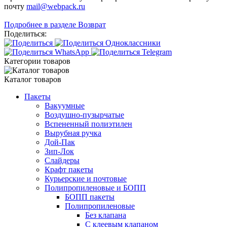
почту
mail@webpack.ru
Подробнее в разделе Возврат
Поделиться:
Категории товаров
Каталог товаров
Пакеты
Вакуумные
Воздушно-пузырчатые
Вспененный полиэтилен
Вырубная ручка
Дой-Пак
Зип-Лок
Слайдеры
Крафт пакеты
Курьерские и почтовые
Полипропиленовые и БОПП
БОПП пакеты
Полипропиленовые
Без клапана
C клеевым клапаном