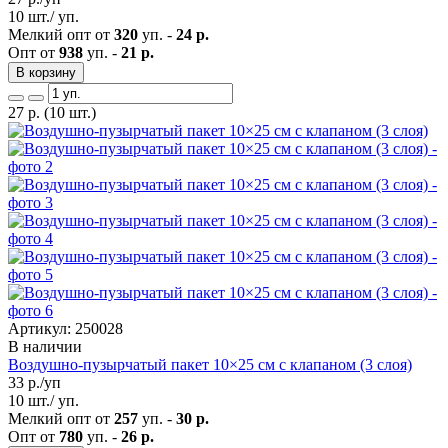
10 шт./ уп.
Мелкий опт от
320
уп. -
24 р.
Опт от
938
уп. -
21 р.
В корзину
27
р.
(10 шт.)
Артикул: 250028
В наличии
Воздушно-пузырчатый пакет 10×25 см с клапаном (3 слоя)
33
р./уп
10 шт./ уп.
Мелкий опт от
257
уп. -
30 р.
Опт от
780
уп. -
26 р.