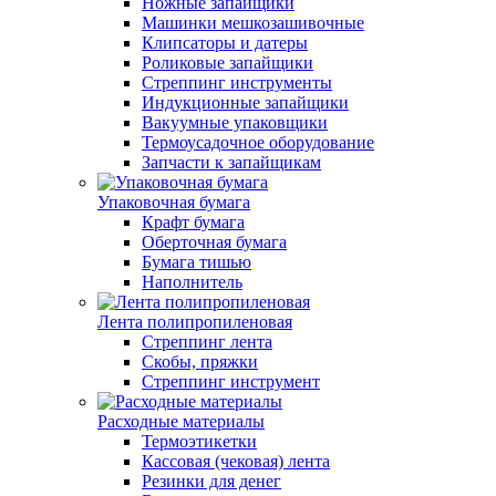
Ножные запайщики
Машинки мешкозашивочные
Клипсаторы и датеры
Роликовые запайщики
Стреппинг инструменты
Индукционные запайщики
Вакуумные упаковщики
Термоусадочное оборудование
Запчасти к запайщикам
Упаковочная бумага
Крафт бумага
Оберточная бумага
Бумага тишью
Наполнитель
Лента полипропиленовая
Стреппинг лента
Скобы, пряжки
Стреппинг инструмент
Расходные материалы
Термоэтикетки
Кассовая (чековая) лента
Резинки для денег