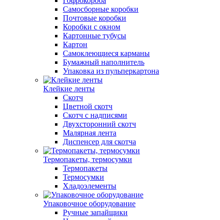
Гофрокороба
Самосборные коробки
Почтовые коробки
Коробки с окном
Картонные тубусы
Картон
Самоклеющиеся карманы
Бумажный наполнитель
Упаковка из пульперкартона
Клейкие ленты
Скотч
Цветной скотч
Скотч с надписями
Двухсторонний скотч
Малярная лента
Диспенсер для скотча
Термопакеты, термосумки
Термопакеты
Термосумки
Хладоэлементы
Упаковочное оборудование
Ручные запайщики