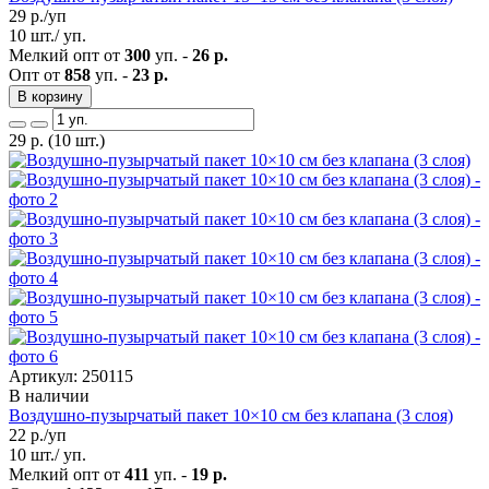
29
р./уп
10 шт./ уп.
Мелкий опт от
300
уп. -
26 р.
Опт от
858
уп. -
23 р.
В корзину
29
р.
(10 шт.)
Артикул: 250115
В наличии
Воздушно-пузырчатый пакет 10×10 см без клапана (3 слоя)
22
р./уп
10 шт./ уп.
Мелкий опт от
411
уп. -
19 р.