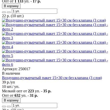
Опт от
1 133
уп. -
17 р.
В корзину
22
р.
(10 шт.)
Артикул: 250017
В наличии
Воздушно-пузырчатый пакет 15×30 см без клапана (3 слоя)
39
р./уп
10 шт./ уп.
Мелкий опт от
223
уп. -
35 р.
Опт от
632
уп. -
31 р.
В корзину