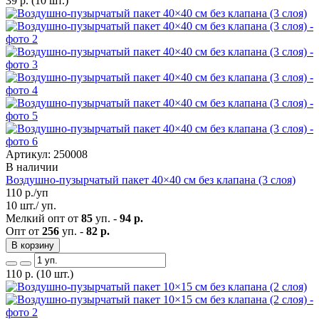
39
р.
(10 шт.)
Артикул: 250008
В наличии
Воздушно-пузырчатый пакет 40×40 см без клапана (3 слоя)
110
р./уп
10 шт./ уп.
Мелкий опт от
85
уп. -
94 р.
Опт от
256
уп. -
82 р.
В корзину
110
р.
(10 шт.)