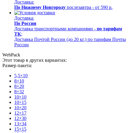
Доставка:
По Нижнему Новгороду
послезавтра - от 590 р.
Доставка:
По России
Доставка транспортными компаниями -
по тарифам
ТК
;
Доставка Почтой России (до 20 кг.) по тарифам Почты
России
WebPack
Этот товар в других вариантах:
Размер пакета:
5,5×10
8×10
8×20
8×32
10×10
10×15
10×20
12×17
12×30
13×34
15×15