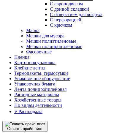
С европодвесом
С донной складкой
С отверстием для воздуха
С перфорацией
С крючком
Майка
Мешки для мусора
Мешки полиэтиленовые
Мешки полипропиленовые
Фасовочные
Пленка
Картонная упаковка
Клейкие ленты
Термопакеты, термосумки
Упаковочное оборудование
Упаковочная бумага
Лента полипропиленовая
Расходные материалы
Хозяйственные товары
По видам деятельности
⚡️ Распродажа
Скачать прайс-лист