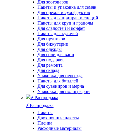
Для зоотоваров
Пакеты и упаковка для семян
Для орехов и сухофруктов
Пакеты для приправ и специй
Пакеты для круп и гранолы
Для сладостей и конфет
Пакеты для куличей
Для пряников
Для бижутерии
Для одежды
Для соли для ванн
Для подарков
Для ремонта
Для склада
Упаковка для переезда
Пакеты для бутылей
Для сувениров и мерча
Упаковка для полиграфии
⚡️ Распродажа
Пакеты
Двухшовные пакеты
Пленка
Расходные материалы