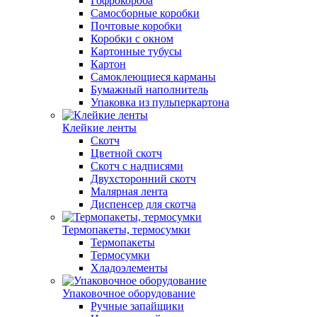
Гофрокороба
Самосборные коробки
Почтовые коробки
Коробки с окном
Картонные тубусы
Картон
Самоклеющиеся карманы
Бумажный наполнитель
Упаковка из пульперкартона
Клейкие ленты
Скотч
Цветной скотч
Скотч с надписями
Двухсторонний скотч
Малярная лента
Диспенсер для скотча
Термопакеты, термосумки
Термопакеты
Термосумки
Хладоэлементы
Упаковочное оборудование
Ручные запайщики