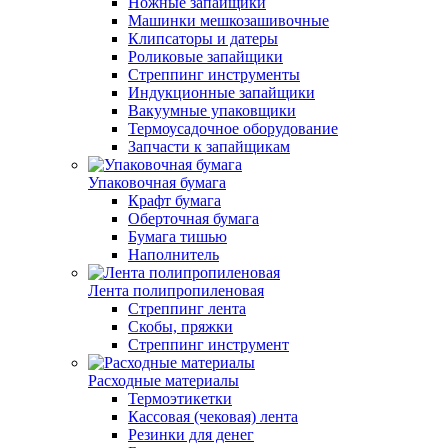
Ножные запайщики
Машинки мешкозашивочные
Клипсаторы и датеры
Роликовые запайщики
Стреппинг инструменты
Индукционные запайщики
Вакуумные упаковщики
Термоусадочное оборудование
Запчасти к запайщикам
Упаковочная бумага
Крафт бумага
Оберточная бумага
Бумага тишью
Наполнитель
Лента полипропиленовая
Стреппинг лента
Скобы, пряжки
Стреппинг инструмент
Расходные материалы
Термоэтикетки
Кассовая (чековая) лента
Резинки для денег