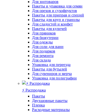
Для зоотоваров
Пакеты и упаковка для семян
Для орехов и сухофруктов
Пакеты для приправ и специй
Пакеты для круп и гранолы
Для сладостей и конфет
Пакеты для куличей
Для пряников
Для бижутерии
Для одежды
Для соли для ванн
Для подарков
Для ремонта
Для склада
Упаковка для переезда
Пакеты для бутылей
Для сувениров и мерча
Упаковка для полиграфии
⚡️ Распродажа
Пакеты
Двухшовные пакеты
Пленка
Расходные материалы