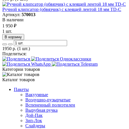
Ручной клипсатор (обвязчик) с клеящей лентой 18 мм TD-С
Артикул:
570013
В наличии
1 950
₽
1 шт.
В корзину
1950
р.
(1 шт.)
Поделиться:
Категории товаров
Каталог товаров
Пакеты
Вакуумные
Воздушно-пузырчатые
Вспененный полиэтилен
Вырубная ручка
Дой-Пак
Зип-Лок
Слайдеры