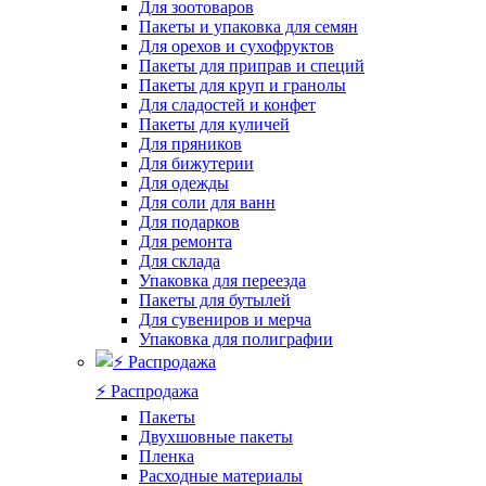
Для зоотоваров
Пакеты и упаковка для семян
Для орехов и сухофруктов
Пакеты для приправ и специй
Пакеты для круп и гранолы
Для сладостей и конфет
Пакеты для куличей
Для пряников
Для бижутерии
Для одежды
Для соли для ванн
Для подарков
Для ремонта
Для склада
Упаковка для переезда
Пакеты для бутылей
Для сувениров и мерча
Упаковка для полиграфии
⚡️ Распродажа
Пакеты
Двухшовные пакеты
Пленка
Расходные материалы