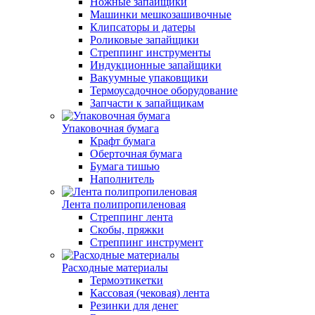
Ножные запайщики
Машинки мешкозашивочные
Клипсаторы и датеры
Роликовые запайщики
Стреппинг инструменты
Индукционные запайщики
Вакуумные упаковщики
Термоусадочное оборудование
Запчасти к запайщикам
Упаковочная бумага
Крафт бумага
Оберточная бумага
Бумага тишью
Наполнитель
Лента полипропиленовая
Стреппинг лента
Скобы, пряжки
Стреппинг инструмент
Расходные материалы
Термоэтикетки
Кассовая (чековая) лента
Резинки для денег