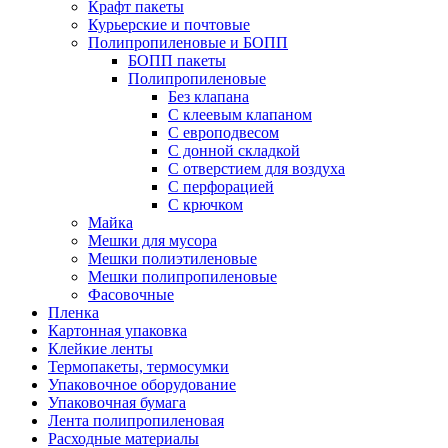
Крафт пакеты
Курьерские и почтовые
Полипропиленовые и БОПП
БОПП пакеты
Полипропиленовые
Без клапана
C клеевым клапаном
С европодвесом
С донной складкой
С отверстием для воздуха
С перфорацией
С крючком
Майка
Мешки для мусора
Мешки полиэтиленовые
Мешки полипропиленовые
Фасовочные
Пленка
Картонная упаковка
Клейкие ленты
Термопакеты, термосумки
Упаковочное оборудование
Упаковочная бумага
Лента полипропиленовая
Расходные материалы