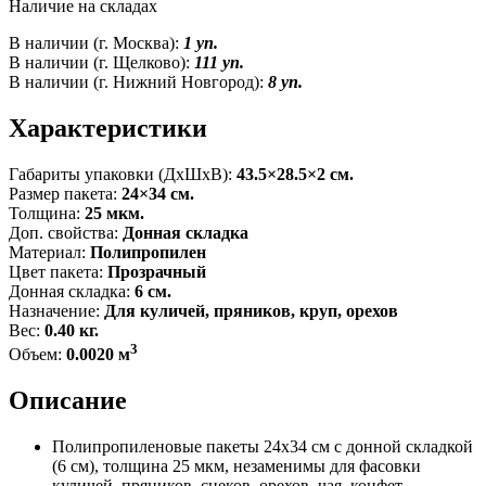
Наличие на складах
В наличии (г. Москва):
1 уп.
В наличии (г. Щелково):
111 уп.
В наличии (г. Нижний Новгород):
8 уп.
Характеристики
Габариты упаковки (ДxШxВ):
43.5×28.5×2 см.
Размер пакета:
24×34 см.
Толщина:
25 мкм.
Доп. свойства:
Донная складка
Материал:
Полипропилен
Цвет пакета:
Прозрачный
Донная складка:
6 см.
Назначение:
Для куличей, пряников, круп, орехов
Вес:
0.40 кг.
3
Объем:
0.0020 м
Описание
Полипропиленовые пакеты 24x34 см с донной складкой
(6 см), толщина 25 мкм, незаменимы для фасовки
куличей, пряников, снеков, орехов, чая, конфет,