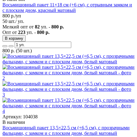
Восьмишовный пакет 11×18 см (+6 см), с отрывным замком и
с плоским дном, красный матовый
800
р./уп
50 шт./ уп.
Мелкий опт от
82
уп. -
800 р.
Опт от
223
уп. -
800 р.
В корзину
800
р.
(50 шт.)
Артикул: 104038
В наличии
Восьмишовный пакет 13,5×22,5 см (+6,5 см), с прозрачными
фальцами, с замком и с плоским дном, белый матовый