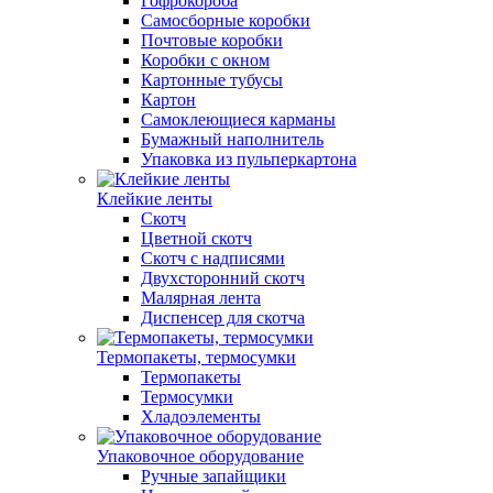
Гофрокороба
Самосборные коробки
Почтовые коробки
Коробки с окном
Картонные тубусы
Картон
Самоклеющиеся карманы
Бумажный наполнитель
Упаковка из пульперкартона
Клейкие ленты
Скотч
Цветной скотч
Скотч с надписями
Двухсторонний скотч
Малярная лента
Диспенсер для скотча
Термопакеты, термосумки
Термопакеты
Термосумки
Хладоэлементы
Упаковочное оборудование
Ручные запайщики