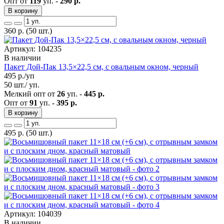
Опт от
119
уп. -
290 р.
В корзину
360
р.
(50 шт.)
Артикул: 104235
В наличии
Пакет Дой-Пак 13,5×22,5 см, с овальным окном, черный
495
р./уп
50 шт./ уп.
Мелкий опт от
26
уп. -
445 р.
Опт от
91
уп. -
395 р.
В корзину
495
р.
(50 шт.)
Артикул: 104039
В наличии