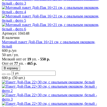
Артикул: 104148
В наличии
Матовый пакет Дой-Пак 16×21 см, с овальным окошком,
белый
600
р./уп
50 шт./ уп.
Мелкий опт от
19
уп. -
550 р.
Опт от
77
уп. -
465 р.
В корзину
600
р.
(50 шт.)