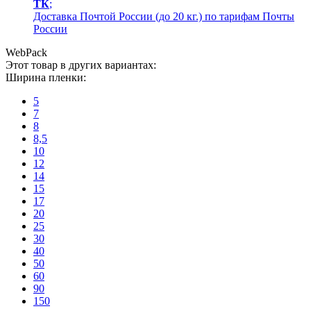
ТК
;
Доставка Почтой России (до 20 кг.) по тарифам Почты
России
WebPack
Этот товар в других вариантах:
Ширина пленки:
5
7
8
8,5
10
12
14
15
17
20
25
30
40
50
60
90
150