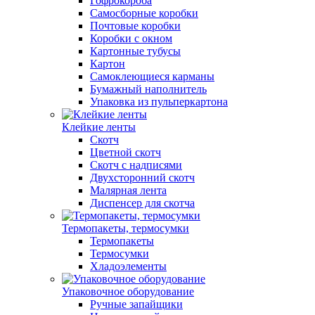
Гофрокороба
Самосборные коробки
Почтовые коробки
Коробки с окном
Картонные тубусы
Картон
Самоклеющиеся карманы
Бумажный наполнитель
Упаковка из пульперкартона
Клейкие ленты
Скотч
Цветной скотч
Скотч с надписями
Двухсторонний скотч
Малярная лента
Диспенсер для скотча
Термопакеты, термосумки
Термопакеты
Термосумки
Хладоэлементы
Упаковочное оборудование
Ручные запайщики