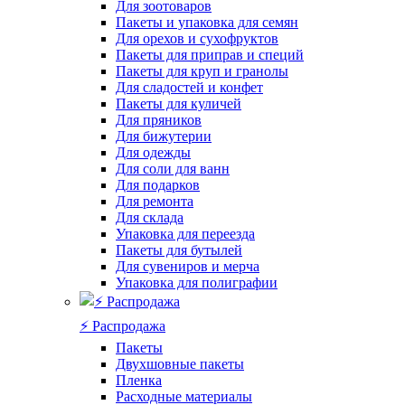
Для зоотоваров
Пакеты и упаковка для семян
Для орехов и сухофруктов
Пакеты для приправ и специй
Пакеты для круп и гранолы
Для сладостей и конфет
Пакеты для куличей
Для пряников
Для бижутерии
Для одежды
Для соли для ванн
Для подарков
Для ремонта
Для склада
Упаковка для переезда
Пакеты для бутылей
Для сувениров и мерча
Упаковка для полиграфии
⚡️ Распродажа
Пакеты
Двухшовные пакеты
Пленка
Расходные материалы