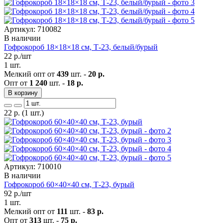
Артикул: 710082
В наличии
Гофрокороб 18×18×18 см, Т-23, белый/бурый
22
р./шт
1 шт.
Мелкий опт от
439
шт. -
20 р.
Опт от
1 240
шт. -
18 р.
В корзину
22
р.
(1 шт.)
Артикул: 710010
В наличии
Гофрокороб 60×40×40 см, Т-23, бурый
92
р./шт
1 шт.
Мелкий опт от
111
шт. -
83 р.
Опт от
313
шт. -
75 р.