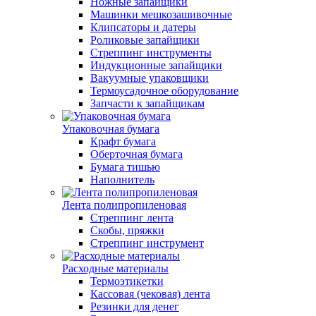
Ножные запайщики
Машинки мешкозашивочные
Клипсаторы и датеры
Роликовые запайщики
Стреппинг инструменты
Индукционные запайщики
Вакуумные упаковщики
Термоусадочное оборудование
Запчасти к запайщикам
Упаковочная бумага
Крафт бумага
Оберточная бумага
Бумага тишью
Наполнитель
Лента полипропиленовая
Стреппинг лента
Скобы, пряжки
Стреппинг инструмент
Расходные материалы
Термоэтикетки
Кассовая (чековая) лента
Резинки для денег