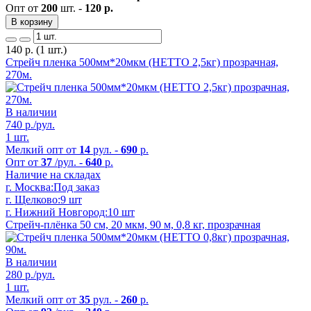
Опт от
200
шт. -
120 р.
В корзину
140
р.
(1 шт.)
Стрейч пленка 500мм*20мкм (НЕТТО 2,5кг) прозрачная,
270м.
В наличии
740
р./рул.
1 шт.
Мелкий опт от
14
рул. -
690
р.
Опт от
37
/рул. -
640
р.
Наличие на складах
г. Москва:
Под заказ
г. Щелково:
9 шт
г. Нижний Новгород:
10 шт
Стрейч-плёнка 50 см, 20 мкм, 90 м, 0,8 кг, прозрачная
В наличии
280
р./рул.
1 шт.
Мелкий опт от
35
рул. -
260
р.