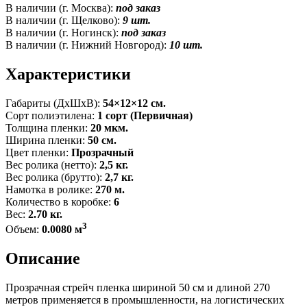
В наличии (г. Москва):
под заказ
В наличии (г. Щелково):
9 шт.
В наличии (г. Ногинск):
под заказ
В наличии (г. Нижний Новгород):
10 шт.
Характеристики
Габариты (ДxШxВ):
54×12×12 см.
Сорт полиэтилена:
1 сорт (Первичная)
Толщина пленки:
20 мкм.
Ширина пленки:
50 см.
Цвет пленки:
Прозрачный
Вес ролика (нетто):
2,5 кг.
Вес ролика (брутто):
2,7 кг.
Намотка в ролике:
270 м.
Количество в коробке:
6
Вес:
2.70 кг.
3
Объем:
0.0080 м
Описание
Прозрачная стрейч пленка шириной 50 см и длиной 270
метров применяется в промышленности, на логистических