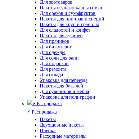
Для зоотоваров
Пакеты и упаковка для семян
Для орехов и сухофруктов
Пакеты для приправ и специй
Пакеты для круп и гранолы
Для сладостей и конфет
Пакеты для куличей
Для пряников
Для бижутерии
Для одежды
Для соли для ванн
Для подарков
Для ремонта
Для склада
Упаковка для переезда
Пакеты для бутылей
Для сувениров и мерча
Упаковка для полиграфии
⚡️ Распродажа
Пакеты
Двухшовные пакеты
Пленка
Расходные материалы