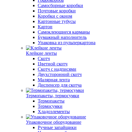
Гофрокороба
Самосборные коробки
Почтовые коробки
Коробки с окном
Картонные тубусы
Картон
Самоклеющиеся карманы
Бумажный наполнитель
Упаковка из пульперкартона
Клейкие ленты
Скотч
Цветной скотч
Скотч с надписями
Двухсторонний скотч
Малярная лента
Диспенсер для скотча
Термопакеты, термосумки
Термопакеты
Термосумки
Хладоэлементы
Упаковочное оборудование
Ручные запайщики