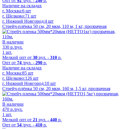
Опт от
92
/рул. -
240
р.
Наличие на складах
г. Москва:
6 шт
г. Щелково:
71 шт
г. Нижний Новгород:
4 шт
Стрейч-плёнка 50 см, 20 мкм, 110 м, 1 кг, прозрачная
В наличии
330
р./рул.
1 шт.
Мелкий опт от
30
рул. -
310
р.
Опт от
74
/рул. -
290
р.
Наличие на складах
г. Москва:
85 шт
г. Щелково:
126 шт
г. Нижний Новгород:
10 шт
Стрейч-плёнка 50 см, 20 мкм, 160 м, 1,5 кг, прозрачная
В наличии
470
р./рул.
1 шт.
Мелкий опт от
21
рул. -
440
р.
Опт от
54
/рул. -
410
р.