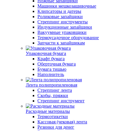
Ножные запайщики
Машинки мешкозашивочные
Клипсаторы и датеры
Роликовые запайщики
Стреппинг инструменты
Индукционные запайщики
Вакуумные упаковщики
Термоусадочное оборудование
Запчасти к запайщикам
Упаковочная бумага
Крафт бумага
Оберточная бумага
Бумага тишью
Наполнитель
Лента полипропиленовая
Стреппинг лента
Скобы, пряжки
Стреппинг инструмент
Расходные материалы
Термоэтикетки
Кассовая (чековая) лента
Резинки для денег