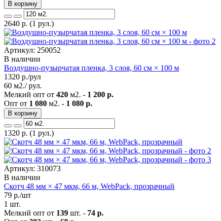
В корзину
2640
р.
(1 рул.)
Артикул: 250052
В наличии
Воздушно-пузырчатая пленка, 3 слоя, 60 см × 100 м
1320
р./рул
60 м2./ рул.
Мелкий опт от
420
м2. -
1 200 р.
Опт от
1 080
м2. -
1 080 р.
В корзину
1320
р.
(1 рул.)
Артикул: 310073
В наличии
Скотч 48 мм × 47 мкм, 66 м, WebPack, прозрачный
79
р./шт
1 шт.
Мелкий опт от
139
шт. -
74 р.