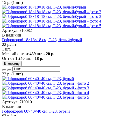
15
р.
(1 шт.)
Артикул: 710082
В наличии
Гофрокороб 18×18×18 см, Т-23, белый/бурый
22
р./шт
1 шт.
Мелкий опт от
439
шт. -
20 р.
Опт от
1 240
шт. -
18 р.
В корзину
22
р.
(1 шт.)
Артикул: 710010
В наличии
Гофрокороб 60×40×40 см, Т-23, бурый
92
р./шт