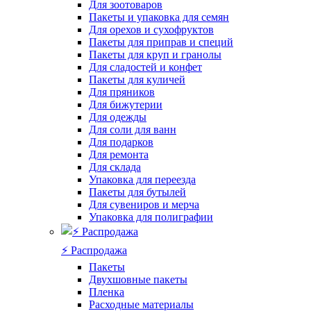
Для зоотоваров
Пакеты и упаковка для семян
Для орехов и сухофруктов
Пакеты для приправ и специй
Пакеты для круп и гранолы
Для сладостей и конфет
Пакеты для куличей
Для пряников
Для бижутерии
Для одежды
Для соли для ванн
Для подарков
Для ремонта
Для склада
Упаковка для переезда
Пакеты для бутылей
Для сувениров и мерча
Упаковка для полиграфии
⚡️ Распродажа
Пакеты
Двухшовные пакеты
Пленка
Расходные материалы