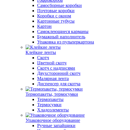
Гофрокороба
Самосборные коробки
Почтовые коробки
Коробки с окном
Картонные тубусы
Картон
Самоклеющиеся карманы
Бумажный наполнитель
Упаковка из пульперкартона
Клейкие ленты
Скотч
Цветной скотч
Скотч с надписями
Двухсторонний скотч
Малярная лента
Диспенсер для скотча
Термопакеты, термосумки
Термопакеты
Термосумки
Хладоэлементы
Упаковочное оборудование
Ручные запайщики