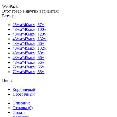
WebPack
Этот товар в других вариантах:
Размер:
25мм*40мкм, 57м
48мм*40мкм, 100м
48мм*40мкм, 120м
48мм*43мкм, 132м
48мм*43мкм, 66м
48мм*45мкм, 132м
48мм*45мкм, 50м
48мм*45мкм, 66м
48мм*47мкм, 66м
72мм*43мкм, 66м
72мм*45мкм, 55м
Цвет:
Коричневый
Прозрачный
Описание
Отзывы (0)
Оплата