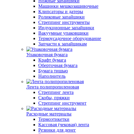
Ножные запайщики
Машинки мешкозашивочные
Клипсаторы и датеры
Роликовые запайщики
Стреппинг инструменты
Индукционные запайщики
Вакуумные упаковщики
Термоусадочное оборудование
Запчасти к запайщикам
Упаковочная бумага
Крафт бумага
Оберточная бумага
Бумага тишью
Наполнитель
Лента полипропиленовая
Стреппинг лента
Скобы, пряжки
Стреппинг инструмент
Расходные материалы
Термоэтикетки
Кассовая (чековая) лента
Резинки для денег