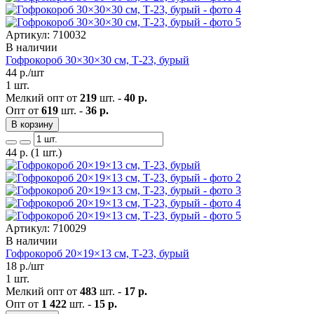
Артикул: 710032
В наличии
Гофрокороб 30×30×30 см, Т-23, бурый
44
р./шт
1 шт.
Мелкий опт от
219
шт. -
40 р.
Опт от
619
шт. -
36 р.
В корзину
44
р.
(1 шт.)
Артикул: 710029
В наличии
Гофрокороб 20×19×13 см, Т-23, бурый
18
р./шт
1 шт.
Мелкий опт от
483
шт. -
17 р.
Опт от
1 422
шт. -
15 р.