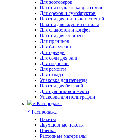
Для зоотоваров
Пакеты и упаковка для семян
Для орехов и сухофруктов
Пакеты для приправ и специй
Пакеты для круп и гранолы
Для сладостей и конфет
Пакеты для куличей
Для пряников
Для бижутерии
Для одежды
Для соли для ванн
Для подарков
Для ремонта
Для склада
Упаковка для переезда
Пакеты для бутылей
Для сувениров и мерча
Упаковка для полиграфии
⚡️ Распродажа
Пакеты
Двухшовные пакеты
Пленка
Расходные материалы