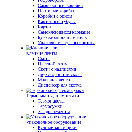
Гофрокороба
Самосборные коробки
Почтовые коробки
Коробки с окном
Картонные тубусы
Картон
Самоклеющиеся карманы
Бумажный наполнитель
Упаковка из пульперкартона
Клейкие ленты
Скотч
Цветной скотч
Скотч с надписями
Двухсторонний скотч
Малярная лента
Диспенсер для скотча
Термопакеты, термосумки
Термопакеты
Термосумки
Хладоэлементы
Упаковочное оборудование
Ручные запайщики