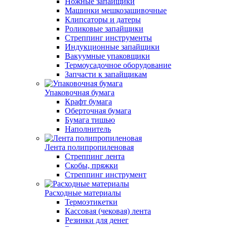
Ножные запайщики
Машинки мешкозашивочные
Клипсаторы и датеры
Роликовые запайщики
Стреппинг инструменты
Индукционные запайщики
Вакуумные упаковщики
Термоусадочное оборудование
Запчасти к запайщикам
Упаковочная бумага
Крафт бумага
Оберточная бумага
Бумага тишью
Наполнитель
Лента полипропиленовая
Стреппинг лента
Скобы, пряжки
Стреппинг инструмент
Расходные материалы
Термоэтикетки
Кассовая (чековая) лента
Резинки для денег