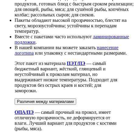
продуктов, готовых блюд с быстрым сроком реализации;
для овощей, рыбы, мяса; для сушёной рыбы, копчёных
колбас; рассольных сыров; для снеков.
Пакеты обладают высокой прозрачностью, блестят на
свету, морозоустойчивы; устойчивы к перепадам
температур.
Вместе с пакетами часто используют
ламинированные
подложки
.
В нашей компании вы можете заказать
нанесение
логотипа
или упаковку с нестандартными размерами.
Этот пакет из материала
ПЭТ/ПЭ
— самый
бюджетный вариант, жёсткий, глянцевый и
неустойчивый к проколам материал, но
выдерживает низкие температуры. Подходит для
продуктов без острых краев и костей; для
заморозки.
Различия между материалами
ОПА/ПЭ
— самый прочный на прокол, имеет
отличную прозрачность, не деформируется от
влаги. Лучший вариант для продуктов с костями
(рыбы, мяса).