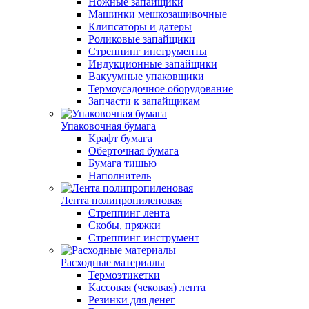
Ножные запайщики
Машинки мешкозашивочные
Клипсаторы и датеры
Роликовые запайщики
Стреппинг инструменты
Индукционные запайщики
Вакуумные упаковщики
Термоусадочное оборудование
Запчасти к запайщикам
Упаковочная бумага
Крафт бумага
Оберточная бумага
Бумага тишью
Наполнитель
Лента полипропиленовая
Стреппинг лента
Скобы, пряжки
Стреппинг инструмент
Расходные материалы
Термоэтикетки
Кассовая (чековая) лента
Резинки для денег