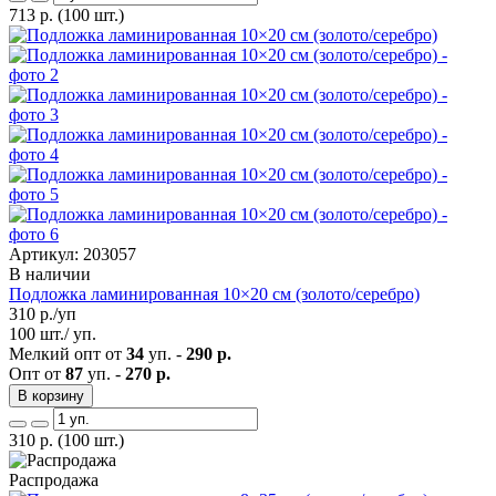
713
р.
(100 шт.)
Артикул: 203057
В наличии
Подложка ламинированная 10×20 см (золото/серебро)
310
р./уп
100 шт./ уп.
Мелкий опт от
34
уп. -
290 р.
Опт от
87
уп. -
270 р.
В корзину
310
р.
(100 шт.)
Распродажа