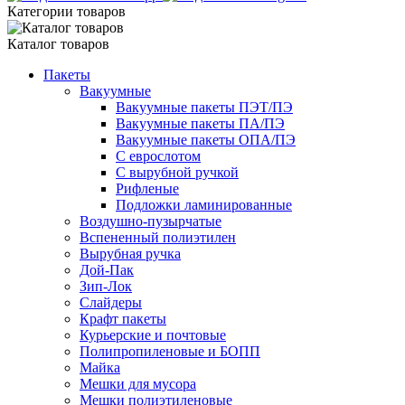
Категории товаров
Каталог товаров
Пакеты
Вакуумные
Вакуумные пакеты ПЭТ/ПЭ
Вакуумные пакеты ПА/ПЭ
Вакуумные пакеты ОПА/ПЭ
С еврослотом
С вырубной ручкой
Рифленые
Подложки ламинированные
Воздушно-пузырчатые
Вспененный полиэтилен
Вырубная ручка
Дой-Пак
Зип-Лок
Слайдеры
Крафт пакеты
Курьерские и почтовые
Полипропиленовые и БОПП
Майка
Мешки для мусора
Мешки полиэтиленовые