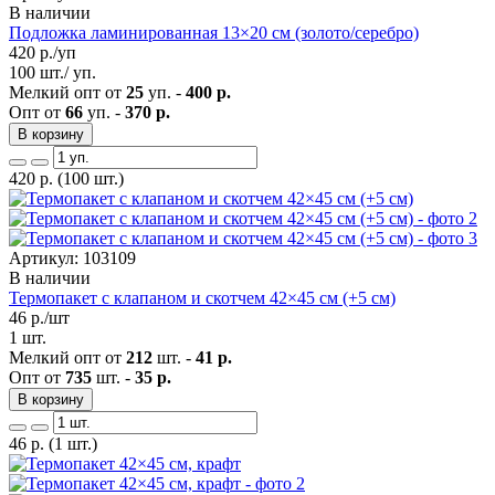
В наличии
Подложка ламинированная 13×20 см (золото/серебро)
420
р./уп
100 шт./ уп.
Мелкий опт от
25
уп. -
400 р.
Опт от
66
уп. -
370 р.
В корзину
420
р.
(100 шт.)
Артикул: 103109
В наличии
Термопакет с клапаном и скотчем 42×45 см (+5 см)
46
р./шт
1 шт.
Мелкий опт от
212
шт. -
41 р.
Опт от
735
шт. -
35 р.
В корзину
46
р.
(1 шт.)