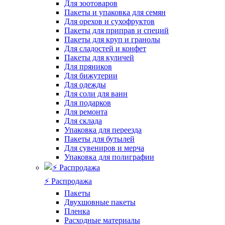
Для зоотоваров
Пакеты и упаковка для семян
Для орехов и сухофруктов
Пакеты для приправ и специй
Пакеты для круп и гранолы
Для сладостей и конфет
Пакеты для куличей
Для пряников
Для бижутерии
Для одежды
Для соли для ванн
Для подарков
Для ремонта
Для склада
Упаковка для переезда
Пакеты для бутылей
Для сувениров и мерча
Упаковка для полиграфии
⚡️ Распродажа
Пакеты
Двухшовные пакеты
Пленка
Расходные материалы