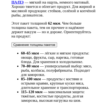
ПА/ПЭ
— мягкий на ощупь, немного матовый.
Хорошо тянется и облегает продукт. Для жирной и
масляной продукции: стейков, солёной и копчёной
рыбы, деликатесов.
Этот пакет толщиной
62 мкм
. Чем больше
толщина пакета, тем он прочнее и надёжнее
держит вакуум — но и дороже. Ориентируйтесь
на продукт:
Сравнение толщины пакетов
60–65 мкм
— лёгкие и мягкие продукты:
овощи, фрукты, сыр, нарезка, готовые
блюда. Для хранения в холодильнике.
70–80 мкм
— универсальный выбор: мясо,
рыба, колбасы, полуфабрикаты. Подходит
для заморозки.
85–100 мкм
— продукты с костями и
острыми краями, крупные куски мяса,
длительное хранение и транспортировка.
115–120 мкм
— максимальная защита:
тяжёлые, костистые продукты, долгая
заморозка, высокая нагрузка на шов.