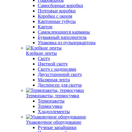
Гофрокороба
Самосборные коробки
Почтовые коробки
Коробки с окном
Картонные тубусы
Картон
Самоклеющиеся карманы
Бумажный наполнитель
Упаковка из пульперкартона
Клейкие ленты
Скотч
Цветной скотч
Скотч с надписями
Двухсторонний скотч
Малярная лента
Диспенсер для скотча
Термопакеты, термосумки
Термопакеты
Термосумки
Хладоэлементы
Упаковочное оборудование
Ручные запайщики