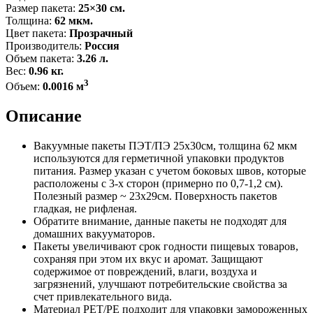
Размер пакета:
25×30 см.
Толщина:
62 мкм.
Цвет пакета:
Прозрачный
Производитель:
Россия
Объем пакета:
3.26 л.
Вес:
0.96 кг.
3
Объем:
0.0016 м
Описание
Вакуумные пакеты ПЭТ/ПЭ 25x30см, толщина 62 мкм
используются для герметичной упаковки продуктов
питания. Размер указан с учетом боковых швов, которые
расположены с 3-х сторон (примерно по 0,7-1,2 см).
Полезный размер ~ 23x29см. Поверхность пакетов
гладкая, не рифленая.
Обратите внимание, данные пакеты не подходят для
домашних вакууматоров.
Пакеты увеличивают срок годности пищевых товаров,
сохраняя при этом их вкус и аромат. Защищают
содержимое от повреждений, влаги, воздуха и
загрязнений, улучшают потребительские свойства за
счет привлекательного вида.
Материал PET/PE подходит для упаковки замороженных