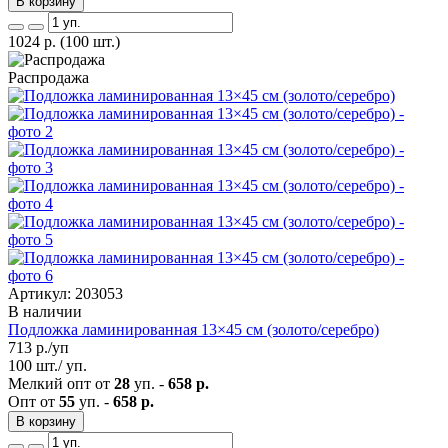
В корзину
1024
р.
(100 шт.)
Распродажа
Артикул: 203053
В наличии
Подложка ламинированная 13×45 см (золото/серебро)
713
р./уп
100 шт./ уп.
Мелкий опт от
28
уп. -
658 р.
Опт от
55
уп. -
658 р.
В корзину