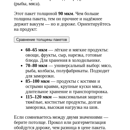
(рыбы, мяса).
Этот пакет толщиной
90 мкм
. Чем больше
толщина пакета, тем он прочнее и надёжнее
держит вакуум — но и дороже. Ориентируйтесь
на продукт:
Сравнение толщины пакетов
60–65 мкм
— лёгкие и мягкие продукты:
овощи, фрукты, сыр, нарезка, готовые
блюда. Для хранения в холодильнике.
70–80 мкм
— универсальный выбор: мясо,
рыба, колбасы, полуфабрикаты. Подходит
для заморозки.
85–100 мкм
— продукты с костями и
острыми краями, крупные куски мяса,
длительное хранение и транспортировка.
115–120 мкм
— максимальная защита:
тяжёлые, костистые продукты, долгая
заморозка, высокая нагрузка на шов.
Если сомневаетесь между двумя значениями —
берите потолще. Прокол или разгерметизация
обойдутся дороже, чем разница в цене пакета.