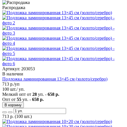
Распродажа
Артикул: 203053
В наличии
Подложка ламинированная 13×45 см (золото/серебро)
713
р./уп
100 шт./ уп.
Мелкий опт от
28
уп. -
658 р.
Опт от
55
уп. -
658 р.
В корзину
713
р.
(100 шт.)