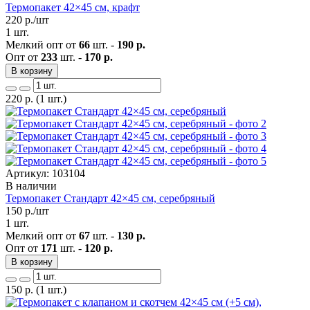
Термопакет 42×45 см, крафт
220
р./шт
1 шт.
Мелкий опт от
66
шт. -
190 р.
Опт от
233
шт. -
170 р.
В корзину
220
р.
(1 шт.)
Артикул: 103104
В наличии
Термопакет Стандарт 42×45 см, серебряный
150
р./шт
1 шт.
Мелкий опт от
67
шт. -
130 р.
Опт от
171
шт. -
120 р.
В корзину
150
р.
(1 шт.)