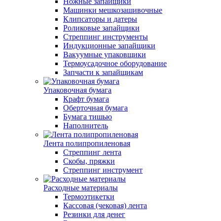
Ножные запайщики
Машинки мешкозашивочные
Клипсаторы и датеры
Роликовые запайщики
Стреппинг инструменты
Индукционные запайщики
Вакуумные упаковщики
Термоусадочное оборудование
Запчасти к запайщикам
Упаковочная бумага
Крафт бумага
Оберточная бумага
Бумага тишью
Наполнитель
Лента полипропиленовая
Стреппинг лента
Скобы, пряжки
Стреппинг инструмент
Расходные материалы
Термоэтикетки
Кассовая (чековая) лента
Резинки для денег