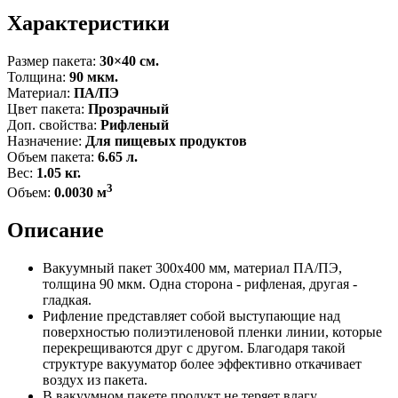
Характеристики
Размер пакета:
30×40 см.
Толщина:
90 мкм.
Материал:
ПА/ПЭ
Цвет пакета:
Прозрачный
Доп. свойства:
Рифленый
Назначение:
Для пищевых продуктов
Объем пакета:
6.65 л.
Вес:
1.05 кг.
3
Объем:
0.0030 м
Описание
Вакуумный пакет 300x400 мм, материал ПА/ПЭ,
толщина 90 мкм. Одна сторона - рифленая, другая -
гладкая.
Рифление представляет собой выступающие над
поверхностью полиэтиленовой пленки линии, которые
перекрещиваются друг с другом. Благодаря такой
структуре вакууматор более эффективно откачивает
воздух из пакета.
В вакуумном пакете продукт не теряет влагу.