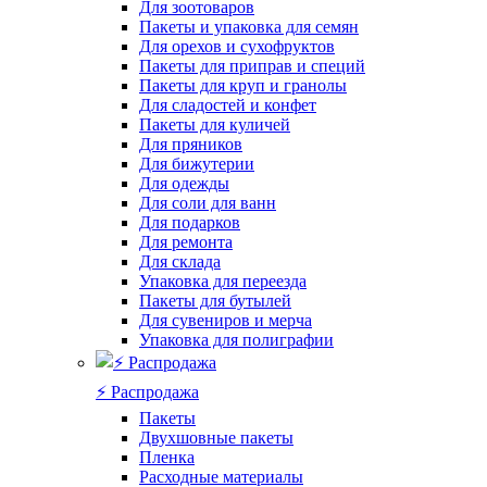
Для зоотоваров
Пакеты и упаковка для семян
Для орехов и сухофруктов
Пакеты для приправ и специй
Пакеты для круп и гранолы
Для сладостей и конфет
Пакеты для куличей
Для пряников
Для бижутерии
Для одежды
Для соли для ванн
Для подарков
Для ремонта
Для склада
Упаковка для переезда
Пакеты для бутылей
Для сувениров и мерча
Упаковка для полиграфии
⚡️ Распродажа
Пакеты
Двухшовные пакеты
Пленка
Расходные материалы