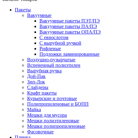
Пакеты
Вакуумные
Вакуумные пакеты ПЭТ/ПЭ
Вакуумные пакеты ПА/ПЭ
Вакуумные пакеты ОПА/ПЭ
С еврослотом
С вырубной ручкой
Рифленые
Подложки ламинированные
Воздушно-пузырчатые
Вспененный полиэтилен
Вырубная ручка
Дой-Пак
Зип-Лок
Слайдеры
Крафт пакеты
Курьерские и почтовые
Полипропиленовые и БОПП
Майка
Мешки для мусора
Мешки полиэтиленовые
Мешки полипропиленовые
Фасовочные
Пленка