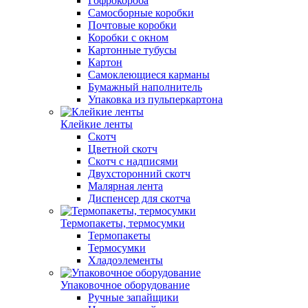
Гофрокороба
Самосборные коробки
Почтовые коробки
Коробки с окном
Картонные тубусы
Картон
Самоклеющиеся карманы
Бумажный наполнитель
Упаковка из пульперкартона
Клейкие ленты
Скотч
Цветной скотч
Скотч с надписями
Двухсторонний скотч
Малярная лента
Диспенсер для скотча
Термопакеты, термосумки
Термопакеты
Термосумки
Хладоэлементы
Упаковочное оборудование
Ручные запайщики