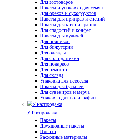
Для зоотоваров
Пакеты и упаковка для семян
Для орехов и сухофруктов
Пакеты для приправ и специй
Пакеты для круп и гранолы
Для сладостей и конфет
Пакеты для куличей
Для пряников
Для бижутерии
Для одежды
Для соли для ванн
Для подарков
Для ремонта
Для склада
Упаковка для переезда
Пакеты для бутылей
Для сувениров и мерча
Упаковка для полиграфии
⚡️ Распродажа
Пакеты
Двухшовные пакеты
Пленка
Расходные материалы