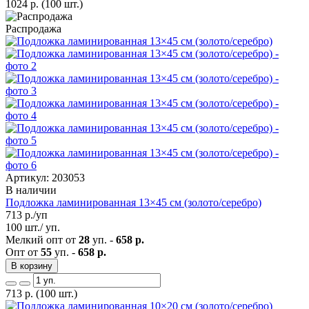
1024
р.
(100 шт.)
Распродажа
Артикул: 203053
В наличии
Подложка ламинированная 13×45 см (золото/серебро)
713
р./уп
100 шт./ уп.
Мелкий опт от
28
уп. -
658 р.
Опт от
55
уп. -
658 р.
В корзину
713
р.
(100 шт.)