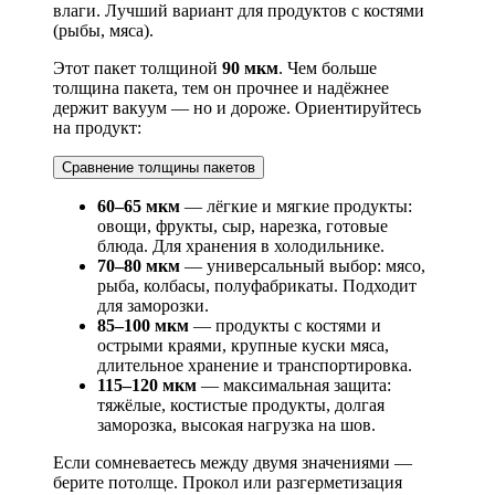
влаги. Лучший вариант для продуктов с костями
(рыбы, мяса).
Этот пакет толщиной
90 мкм
. Чем больше
толщина пакета, тем он прочнее и надёжнее
держит вакуум — но и дороже. Ориентируйтесь
на продукт:
Сравнение толщины пакетов
60–65 мкм
— лёгкие и мягкие продукты:
овощи, фрукты, сыр, нарезка, готовые
блюда. Для хранения в холодильнике.
70–80 мкм
— универсальный выбор: мясо,
рыба, колбасы, полуфабрикаты. Подходит
для заморозки.
85–100 мкм
— продукты с костями и
острыми краями, крупные куски мяса,
длительное хранение и транспортировка.
115–120 мкм
— максимальная защита:
тяжёлые, костистые продукты, долгая
заморозка, высокая нагрузка на шов.
Если сомневаетесь между двумя значениями —
берите потолще. Прокол или разгерметизация