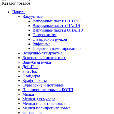
Каталог товаров
Пакеты
Вакуумные
Вакуумные пакеты ПЭТ/ПЭ
Вакуумные пакеты ПА/ПЭ
Вакуумные пакеты ОПА/ПЭ
С еврослотом
С вырубной ручкой
Рифленые
Подложки ламинированные
Воздушно-пузырчатые
Вспененный полиэтилен
Вырубная ручка
Дой-Пак
Зип-Лок
Слайдеры
Крафт пакеты
Курьерские и почтовые
Полипропиленовые и БОПП
Майка
Мешки для мусора
Мешки полиэтиленовые
Мешки полипропиленовые
Фасовочные