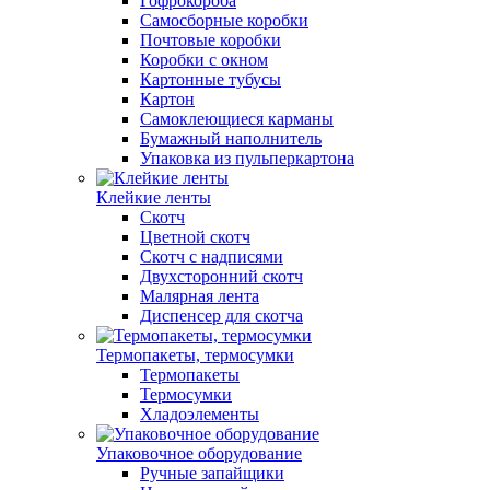
Гофрокороба
Самосборные коробки
Почтовые коробки
Коробки с окном
Картонные тубусы
Картон
Самоклеющиеся карманы
Бумажный наполнитель
Упаковка из пульперкартона
Клейкие ленты
Скотч
Цветной скотч
Скотч с надписями
Двухсторонний скотч
Малярная лента
Диспенсер для скотча
Термопакеты, термосумки
Термопакеты
Термосумки
Хладоэлементы
Упаковочное оборудование
Ручные запайщики