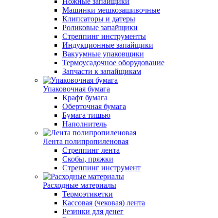
Ножные запайщики
Машинки мешкозашивочные
Клипсаторы и датеры
Роликовые запайщики
Стреппинг инструменты
Индукционные запайщики
Вакуумные упаковщики
Термоусадочное оборудование
Запчасти к запайщикам
Упаковочная бумага
Крафт бумага
Оберточная бумага
Бумага тишью
Наполнитель
Лента полипропиленовая
Стреппинг лента
Скобы, пряжки
Стреппинг инструмент
Расходные материалы
Термоэтикетки
Кассовая (чековая) лента
Резинки для денег