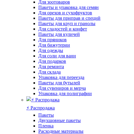
Для зоотоваров
Пакеты и упаковка для семян
Для орехов и сухофруктов
Пакеты для приправ и специй
Пакеты для круп и гранолы
Для сладостей и конфет
Пакеты для куличей
Для пряников
Для бижутерии
Для одежды
Для соли для ванн
Для подарков
Для ремонта
Для склада
Упаковка для переезда
Пакеты для бутылей
Для сувениров и мерча
Упаковка для полиграфии
⚡️ Распродажа
Пакеты
Двухшовные пакеты
Пленка
Расходные материалы