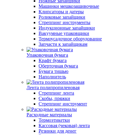
Ножные запайщики
Машинки мешкозашивочные
Клипсаторы и датеры
Роликовые запайщики
Стреппинг инструменты
Индукционные запайщики
Вакуумные упаковщики
Термоусадочное оборудование
Запчасти к запайщикам
Упаковочная бумага
Крафт бумага
Оберточная бумага
Бумага тишью
Наполнитель
Лента полипропиленовая
Стреппинг лента
Скобы, пряжки
Стреппинг инструмент
Расходные материалы
Термоэтикетки
Кассовая (чековая) лента
Резинки для денег