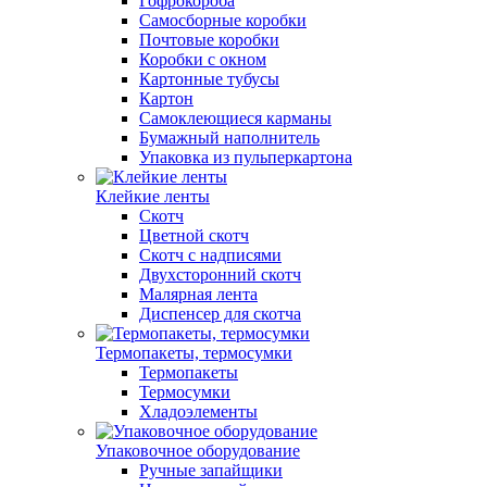
Гофрокороба
Самосборные коробки
Почтовые коробки
Коробки с окном
Картонные тубусы
Картон
Самоклеющиеся карманы
Бумажный наполнитель
Упаковка из пульперкартона
Клейкие ленты
Скотч
Цветной скотч
Скотч с надписями
Двухсторонний скотч
Малярная лента
Диспенсер для скотча
Термопакеты, термосумки
Термопакеты
Термосумки
Хладоэлементы
Упаковочное оборудование
Ручные запайщики