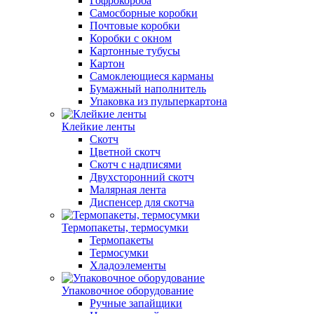
Гофрокороба
Самосборные коробки
Почтовые коробки
Коробки с окном
Картонные тубусы
Картон
Самоклеющиеся карманы
Бумажный наполнитель
Упаковка из пульперкартона
Клейкие ленты
Скотч
Цветной скотч
Скотч с надписями
Двухсторонний скотч
Малярная лента
Диспенсер для скотча
Термопакеты, термосумки
Термопакеты
Термосумки
Хладоэлементы
Упаковочное оборудование
Ручные запайщики