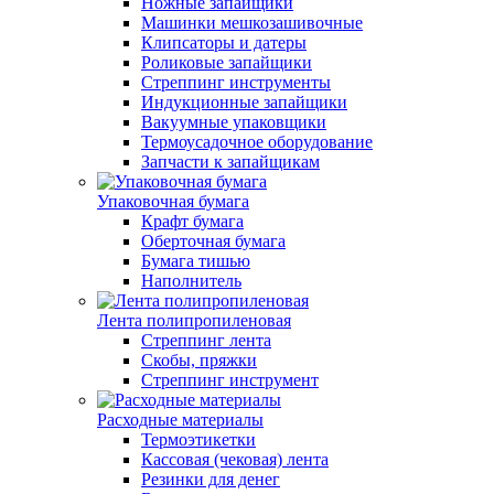
Ножные запайщики
Машинки мешкозашивочные
Клипсаторы и датеры
Роликовые запайщики
Стреппинг инструменты
Индукционные запайщики
Вакуумные упаковщики
Термоусадочное оборудование
Запчасти к запайщикам
Упаковочная бумага
Крафт бумага
Оберточная бумага
Бумага тишью
Наполнитель
Лента полипропиленовая
Стреппинг лента
Скобы, пряжки
Стреппинг инструмент
Расходные материалы
Термоэтикетки
Кассовая (чековая) лента
Резинки для денег