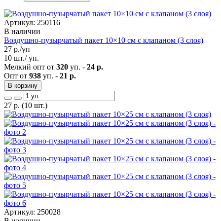
Артикул: 250116
В наличии
Воздушно-пузырчатый пакет 10×10 см с клапаном (3 слоя)
27
р./уп
10 шт./ уп.
Мелкий опт от
320
уп. -
24 р.
Опт от
938
уп. -
21 р.
В корзину
27
р.
(10 шт.)
Артикул: 250028
В наличии