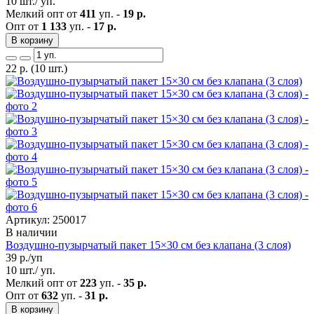
10 шт./ уп.
Мелкий опт от
411
уп. -
19 р.
Опт от
1 133
уп. -
17 р.
В корзину
22
р.
(10 шт.)
Артикул: 250017
В наличии
Воздушно-пузырчатый пакет 15×30 см без клапана (3 слоя)
39
р./уп
10 шт./ уп.
Мелкий опт от
223
уп. -
35 р.
Опт от
632
уп. -
31 р.
В корзину