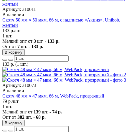
Артикул: 310011
В наличии
Скотч 50 мм × 50 мкм, 66 м, с надписью «Акция», Unibob,
желтый
133
р./шт
1 шт.
Мелкий опт от
3
шт. -
133 р.
Опт от
7
шт. -
133 р.
В корзину
133
р.
(1 шт.)
Артикул: 310073
В наличии
Скотч 48 мм × 47 мкм, 66 м, WebPack, прозрачный
79
р./шт
1 шт.
Мелкий опт от
139
шт. -
74 р.
Опт от
382
шт. -
68 р.
В корзину