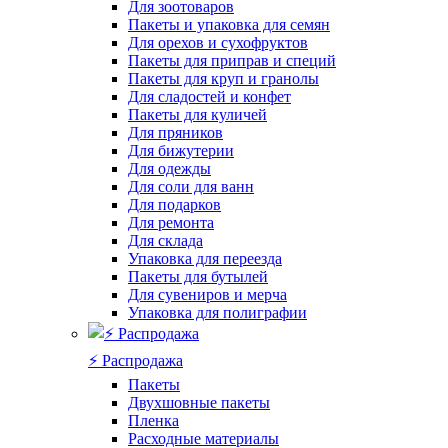
Для зоотоваров
Пакеты и упаковка для семян
Для орехов и сухофруктов
Пакеты для приправ и специй
Пакеты для круп и гранолы
Для сладостей и конфет
Пакеты для куличей
Для пряников
Для бижутерии
Для одежды
Для соли для ванн
Для подарков
Для ремонта
Для склада
Упаковка для переезда
Пакеты для бутылей
Для сувениров и мерча
Упаковка для полиграфии
⚡️ Распродажа
Пакеты
Двухшовные пакеты
Пленка
Расходные материалы