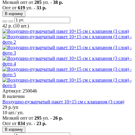
Мелкий опт от
205
уп. -
38 р.
Опт от
619
уп. -
33 р.
В корзину
42
р.
(10 шт.)
Артикул: 250046
В наличии
Воздушно-пузырчатый пакет 10×15 см с клапаном (3 слоя)
29
р./уп
10 шт./ уп.
Мелкий опт от
295
уп. -
26 р.
Опт от
834
уп. -
23 р.
В корзину