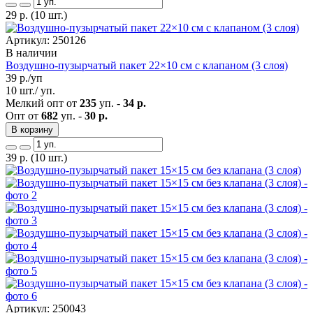
29
р.
(10 шт.)
Артикул: 250126
В наличии
Воздушно-пузырчатый пакет 22×10 см с клапаном (3 слоя)
39
р./уп
10 шт./ уп.
Мелкий опт от
235
уп. -
34 р.
Опт от
682
уп. -
30 р.
В корзину
39
р.
(10 шт.)
Артикул: 250043