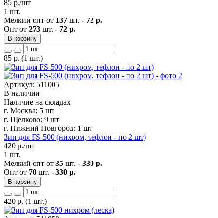
85
р./шт
1 шт.
Мелкий опт от
137
шт. -
72 р.
Опт от
273
шт. -
72 р.
В корзину
85
р.
(1 шт.)
Артикул: 511005
В наличии
Наличие на складах
г. Москва:
5 шт
г. Щелково:
9 шт
г. Нижний Новгород:
1 шт
Зип для FS-500 (нихром, тефлон - по 2 шт)
420
р./шт
1 шт.
Мелкий опт от
35
шт. -
330 р.
Опт от
70
шт. -
330 р.
В корзину
420
р.
(1 шт.)