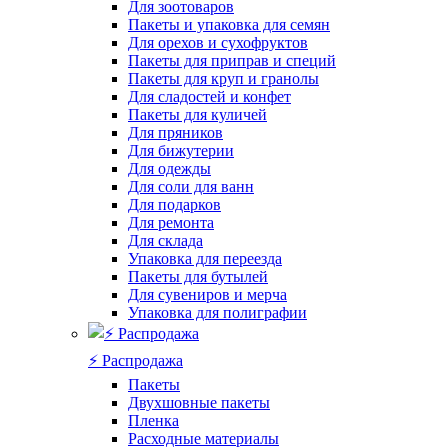
Для зоотоваров
Пакеты и упаковка для семян
Для орехов и сухофруктов
Пакеты для приправ и специй
Пакеты для круп и гранолы
Для сладостей и конфет
Пакеты для куличей
Для пряников
Для бижутерии
Для одежды
Для соли для ванн
Для подарков
Для ремонта
Для склада
Упаковка для переезда
Пакеты для бутылей
Для сувениров и мерча
Упаковка для полиграфии
⚡️ Распродажа
Пакеты
Двухшовные пакеты
Пленка
Расходные материалы