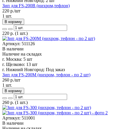
г. Нижний Новгород:
2 шт
Зип для FS-200B (нихром,тефлон)
220
р./шт
1 шт.
В корзину
220
р.
(1 шт.)
Артикул: 511126
В наличии
Наличие на складах
г. Москва:
5 шт
г. Щелково:
13 шт
г. Нижний Новгород:
Под заказ
Зип для FS-200M (нихром, тефлон - по 2 шт)
260
р./шт
1 шт.
В корзину
260
р.
(1 шт.)
Артикул: 511001
В наличии
Наличие на складах