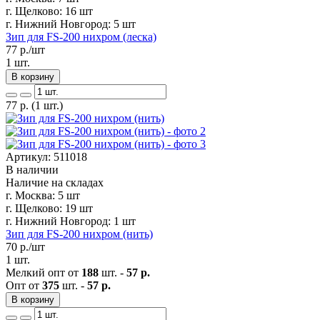
г. Щелково:
16 шт
г. Нижний Новгород:
5 шт
Зип для FS-200 нихром (леска)
77
р./шт
1 шт.
В корзину
77
р.
(1 шт.)
Артикул: 511018
В наличии
Наличие на складах
г. Москва:
5 шт
г. Щелково:
19 шт
г. Нижний Новгород:
1 шт
Зип для FS-200 нихром (нить)
70
р./шт
1 шт.
Мелкий опт от
188
шт. -
57 р.
Опт от
375
шт. -
57 р.
В корзину