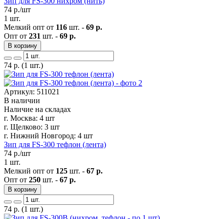
Зип для FS-300 нихром (нить)
74
р./шт
1 шт.
Мелкий опт от
116
шт. -
69 р.
Опт от
231
шт. -
69 р.
В корзину
74
р.
(1 шт.)
Артикул: 511021
В наличии
Наличие на складах
г. Москва:
4 шт
г. Щелково:
3 шт
г. Нижний Новгород:
4 шт
Зип для FS-300 тефлон (лента)
74
р./шт
1 шт.
Мелкий опт от
125
шт. -
67 р.
Опт от
250
шт. -
67 р.
В корзину
74
р.
(1 шт.)