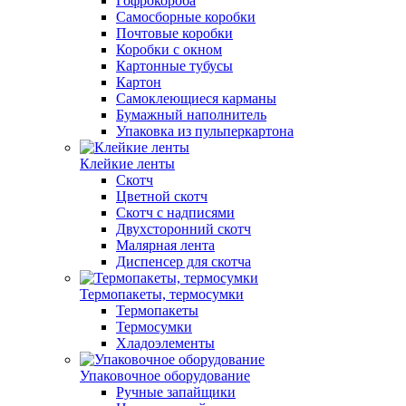
Гофрокороба
Самосборные коробки
Почтовые коробки
Коробки с окном
Картонные тубусы
Картон
Самоклеющиеся карманы
Бумажный наполнитель
Упаковка из пульперкартона
Клейкие ленты
Скотч
Цветной скотч
Скотч с надписями
Двухсторонний скотч
Малярная лента
Диспенсер для скотча
Термопакеты, термосумки
Термопакеты
Термосумки
Хладоэлементы
Упаковочное оборудование
Ручные запайщики