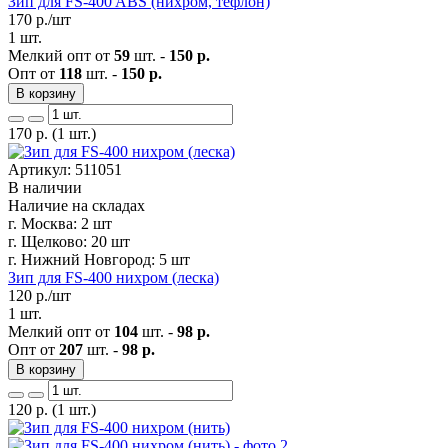
Зип для FS-400 ABS (нихром, тефлон)
170
р./шт
1 шт.
Мелкий опт от
59
шт. -
150 р.
Опт от
118
шт. -
150 р.
В корзину
170
р.
(1 шт.)
Артикул: 511051
В наличии
Наличие на складах
г. Москва:
2 шт
г. Щелково:
20 шт
г. Нижний Новгород:
5 шт
Зип для FS-400 нихром (леска)
120
р./шт
1 шт.
Мелкий опт от
104
шт. -
98 р.
Опт от
207
шт. -
98 р.
В корзину
120
р.
(1 шт.)