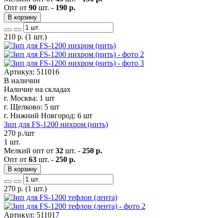
Опт от
90
шт. -
190 р.
В корзину
210
р.
(1 шт.)
Артикул: 511016
В наличии
Наличие на складах
г. Москва:
1 шт
г. Щелково:
5 шт
г. Нижний Новгород:
6 шт
Зип для FS-1200 нихром (нить)
270
р./шт
1 шт.
Мелкий опт от
32
шт. -
250 р.
Опт от
63
шт. -
250 р.
В корзину
270
р.
(1 шт.)
Артикул: 511017