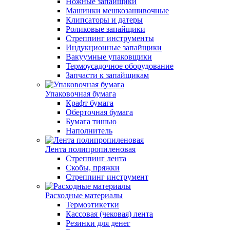
Ножные запайщики
Машинки мешкозашивочные
Клипсаторы и датеры
Роликовые запайщики
Стреппинг инструменты
Индукционные запайщики
Вакуумные упаковщики
Термоусадочное оборудование
Запчасти к запайщикам
Упаковочная бумага
Крафт бумага
Оберточная бумага
Бумага тишью
Наполнитель
Лента полипропиленовая
Стреппинг лента
Скобы, пряжки
Стреппинг инструмент
Расходные материалы
Термоэтикетки
Кассовая (чековая) лента
Резинки для денег