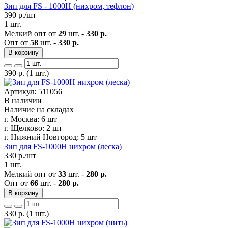
Зип для FS - 1000H (нихром, тефлон)
390
р./шт
1 шт.
Мелкий опт от
29
шт. -
330 р.
Опт от
58
шт. -
330 р.
В корзину
390
р.
(1 шт.)
Артикул: 511056
В наличии
Наличие на складах
г. Москва:
6 шт
г. Щелково:
2 шт
г. Нижний Новгород:
5 шт
Зип для FS-1000Н нихром (леска)
330
р./шт
1 шт.
Мелкий опт от
33
шт. -
280 р.
Опт от
66
шт. -
280 р.
В корзину
330
р.
(1 шт.)