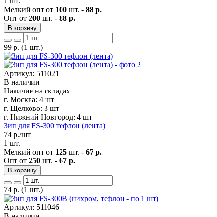
1 шт.
Мелкий опт от
100
шт. -
88 р.
Опт от
200
шт. -
88 р.
В корзину
99
р.
(1 шт.)
Артикул: 511021
В наличии
Наличие на складах
г. Москва:
4 шт
г. Щелково:
3 шт
г. Нижний Новгород:
4 шт
Зип для FS-300 тефлон (лента)
74
р./шт
1 шт.
Мелкий опт от
125
шт. -
67 р.
Опт от
250
шт. -
67 р.
В корзину
74
р.
(1 шт.)
Артикул: 511046
В наличии