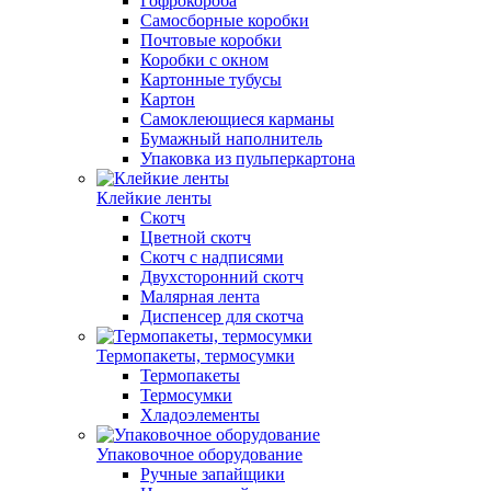
Гофрокороба
Самосборные коробки
Почтовые коробки
Коробки с окном
Картонные тубусы
Картон
Самоклеющиеся карманы
Бумажный наполнитель
Упаковка из пульперкартона
Клейкие ленты
Скотч
Цветной скотч
Скотч с надписями
Двухсторонний скотч
Малярная лента
Диспенсер для скотча
Термопакеты, термосумки
Термопакеты
Термосумки
Хладоэлементы
Упаковочное оборудование
Ручные запайщики