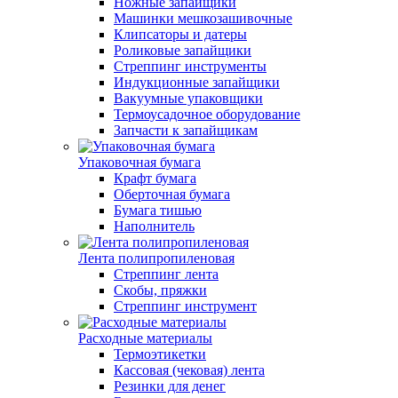
Ножные запайщики
Машинки мешкозашивочные
Клипсаторы и датеры
Роликовые запайщики
Стреппинг инструменты
Индукционные запайщики
Вакуумные упаковщики
Термоусадочное оборудование
Запчасти к запайщикам
Упаковочная бумага
Крафт бумага
Оберточная бумага
Бумага тишью
Наполнитель
Лента полипропиленовая
Стреппинг лента
Скобы, пряжки
Стреппинг инструмент
Расходные материалы
Термоэтикетки
Кассовая (чековая) лента
Резинки для денег