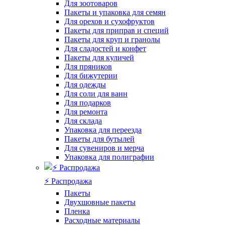
Для зоотоваров
Пакеты и упаковка для семян
Для орехов и сухофруктов
Пакеты для приправ и специй
Пакеты для круп и гранолы
Для сладостей и конфет
Пакеты для куличей
Для пряников
Для бижутерии
Для одежды
Для соли для ванн
Для подарков
Для ремонта
Для склада
Упаковка для переезда
Пакеты для бутылей
Для сувениров и мерча
Упаковка для полиграфии
⚡️ Распродажа
Пакеты
Двухшовные пакеты
Пленка
Расходные материалы