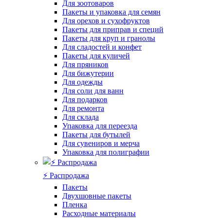
Для зоотоваров
Пакеты и упаковка для семян
Для орехов и сухофруктов
Пакеты для приправ и специй
Пакеты для круп и гранолы
Для сладостей и конфет
Пакеты для куличей
Для пряников
Для бижутерии
Для одежды
Для соли для ванн
Для подарков
Для ремонта
Для склада
Упаковка для переезда
Пакеты для бутылей
Для сувениров и мерча
Упаковка для полиграфии
⚡️ Распродажа
Пакеты
Двухшовные пакеты
Пленка
Расходные материалы