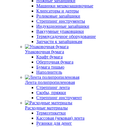
Ножные запайщики
Машинки мешкозашивочные
Клипсаторы и датеры
Роликовые запайщики
Стреппинг инструменты
Индукционные запайщики
Вакуумные упаковщики
Термоусадочное оборудование
Запчасти к запайщикам
Упаковочная бумага
Крафт бумага
Оберточная бумага
Бумага тишью
Наполнитель
Лента полипропиленовая
Стреппинг лента
Скобы, пряжки
Стреппинг инструмент
Расходные материалы
Термоэтикетки
Кассовая (чековая) лента
Резинки для денег