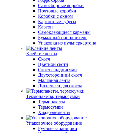
Гофрокороба
Самосборные коробки
Почтовые коробки
Коробки с окном
Картонные тубусы
Картон
Самоклеющиеся карманы
Бумажный наполнитель
Упаковка из пульперкартона
Клейкие ленты
Скотч
Цветной скотч
Скотч с надписями
Двухсторонний скотч
Малярная лента
Диспенсер для скотча
Термопакеты, термосумки
Термопакеты
Термосумки
Хладоэлементы
Упаковочное оборудование
Ручные запайщики