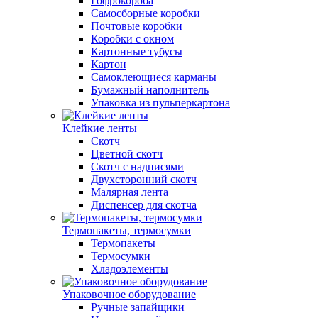
Гофрокороба
Самосборные коробки
Почтовые коробки
Коробки с окном
Картонные тубусы
Картон
Самоклеющиеся карманы
Бумажный наполнитель
Упаковка из пульперкартона
Клейкие ленты
Скотч
Цветной скотч
Скотч с надписями
Двухсторонний скотч
Малярная лента
Диспенсер для скотча
Термопакеты, термосумки
Термопакеты
Термосумки
Хладоэлементы
Упаковочное оборудование
Ручные запайщики