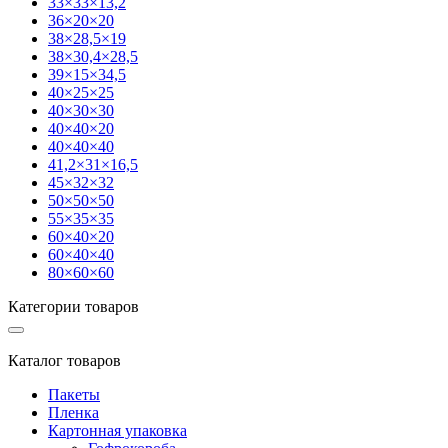
33×33×13,2
36×20×20
38×28,5×19
38×30,4×28,5
39×15×34,5
40×25×25
40×30×30
40×40×20
40×40×40
41,2×31×16,5
45×32×32
50×50×50
55×35×35
60×40×20
60×40×40
80×60×60
Категории товаров
Каталог товаров
Пакеты
Пленка
Картонная упаковка