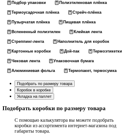
Подбор упаковки
Полиэтиленовая плёнка
Термоусадочная плёнка
Стрейч-плёнка
Пузырчатая плёнка
Пищевая плёнка
Вспененный полиэтилен
Клейкая лента
Стреппинг-лента
Наполнитель для коробок
Картонные коробки
Дой-пак
Термоэтикетки
Чековая лента
Упаковочная бумага
Алюминиевая фольга
Термопакет, термосумка
Подобрать по размеру товара
Коробок в коробке
Укладка на паллет
Подобрать коробки по размеру товара
С помощью калькулятора вы можете подобрать
коробки из ассортимента интернет-магазина под
габариты товара.