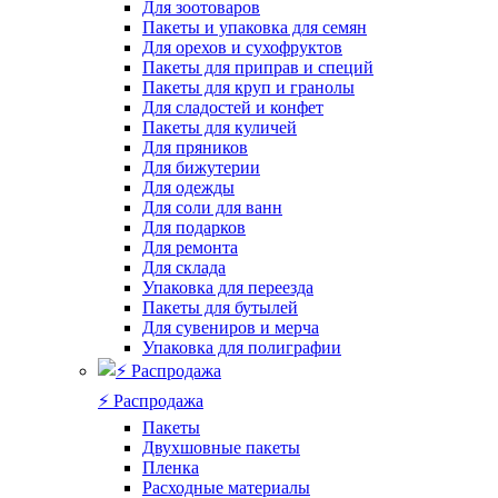
Для зоотоваров
Пакеты и упаковка для семян
Для орехов и сухофруктов
Пакеты для приправ и специй
Пакеты для круп и гранолы
Для сладостей и конфет
Пакеты для куличей
Для пряников
Для бижутерии
Для одежды
Для соли для ванн
Для подарков
Для ремонта
Для склада
Упаковка для переезда
Пакеты для бутылей
Для сувениров и мерча
Упаковка для полиграфии
⚡️ Распродажа
Пакеты
Двухшовные пакеты
Пленка
Расходные материалы