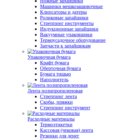
Ножные запайщики
Машинки мешкозашивочные
Клипсаторы и датеры
Роликовые запайщики
Стреппинг инструменты
Индукционные запайщики
Вакуумные упаковщики
Термоусадочное оборудование
Запчасти к запайщикам
Упаковочная бумага
Крафт бумага
Оберточная бумага
Бумага тишью
Наполнитель
Лента полипропиленовая
Стреппинг лента
Скобы, пряжки
Стреппинг инструмент
Расходные материалы
Термоэтикетки
Кассовая (чековая) лента
Резинки для денег