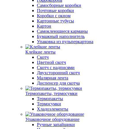
Гофрокороба
Самосборные коробки
Почтовые коробки
Коробки с окном
Картонные тубусы
Картон
Самоклеющиеся карманы
Бумажный наполнитель
Упаковка из пульперкартона
Клейкие ленты
Скотч
Цветной скотч
Скотч с надписями
Двухсторонний скотч
Малярная лента
Диспенсер для скотча
Термопакеты, термосумки
Термопакеты
Термосумки
Хладоэлементы
Упаковочное оборудование
Ручные запайщики