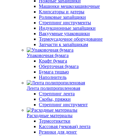
Ножные запайщики
Машинки мешкозашивочные
Клипсаторы и датеры
Роликовые запайщики
Стреппинг инструменты
Индукционные запайщики
Вакуумные упаковщики
Термоусадочное оборудование
Запчасти к запайщикам
Упаковочная бумага
Крафт бумага
Оберточная бумага
Бумага тишью
Наполнитель
Лента полипропиленовая
Стреппинг лента
Скобы, пряжки
Стреппинг инструмент
Расходные материалы
Термоэтикетки
Кассовая (чековая) лента
Резинки для денег