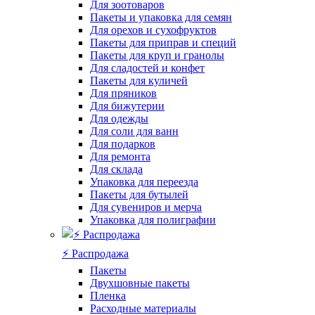
Для зоотоваров
Пакеты и упаковка для семян
Для орехов и сухофруктов
Пакеты для приправ и специй
Пакеты для круп и гранолы
Для сладостей и конфет
Пакеты для куличей
Для пряников
Для бижутерии
Для одежды
Для соли для ванн
Для подарков
Для ремонта
Для склада
Упаковка для переезда
Пакеты для бутылей
Для сувениров и мерча
Упаковка для полиграфии
⚡️ Распродажа
Пакеты
Двухшовные пакеты
Пленка
Расходные материалы