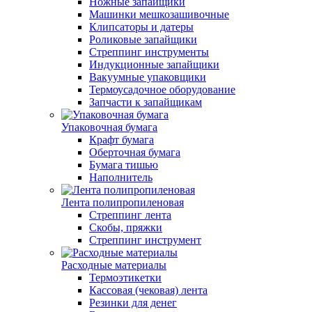
Ножные запайщики
Машинки мешкозашивочные
Клипсаторы и датеры
Роликовые запайщики
Стреппинг инструменты
Индукционные запайщики
Вакуумные упаковщики
Термоусадочное оборудование
Запчасти к запайщикам
Упаковочная бумага
Крафт бумага
Оберточная бумага
Бумага тишью
Наполнитель
Лента полипропиленовая
Стреппинг лента
Скобы, пряжки
Стреппинг инструмент
Расходные материалы
Термоэтикетки
Кассовая (чековая) лента
Резинки для денег