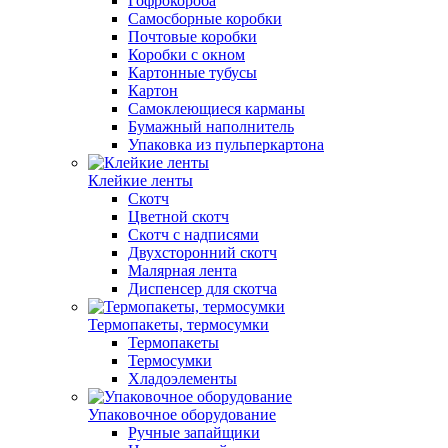
Гофрокороба
Самосборные коробки
Почтовые коробки
Коробки с окном
Картонные тубусы
Картон
Самоклеющиеся карманы
Бумажный наполнитель
Упаковка из пульперкартона
Клейкие ленты
Скотч
Цветной скотч
Скотч с надписями
Двухсторонний скотч
Малярная лента
Диспенсер для скотча
Термопакеты, термосумки
Термопакеты
Термосумки
Хладоэлементы
Упаковочное оборудование
Ручные запайщики