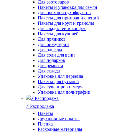
Для зоотоваров
Пакеты и упаковка для семян
Для орехов и сухофруктов
Пакеты для приправ и специй
Пакеты для круп и гранолы
Для сладостей и конфет
Пакеты для куличей
Для пряников
Для бижутерии
Для одежды
Для соли для ванн
Для подарков
Для ремонта
Для склада
Упаковка для переезда
Пакеты для бутылей
Для сувениров и мерча
Упаковка для полиграфии
⚡️ Распродажа
Пакеты
Двухшовные пакеты
Пленка
Расходные материалы