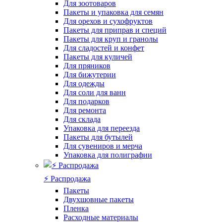
Для зоотоваров
Пакеты и упаковка для семян
Для орехов и сухофруктов
Пакеты для приправ и специй
Пакеты для круп и гранолы
Для сладостей и конфет
Пакеты для куличей
Для пряников
Для бижутерии
Для одежды
Для соли для ванн
Для подарков
Для ремонта
Для склада
Упаковка для переезда
Пакеты для бутылей
Для сувениров и мерча
Упаковка для полиграфии
⚡️ Распродажа
Пакеты
Двухшовные пакеты
Пленка
Расходные материалы