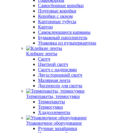
Гофрокороба
Самосборные коробки
Почтовые коробки
Коробки с окном
Картонные тубусы
Картон
Самоклеющиеся карманы
Бумажный наполнитель
Упаковка из пульперкартона
Клейкие ленты
Скотч
Цветной скотч
Скотч с надписями
Двухсторонний скотч
Малярная лента
Диспенсер для скотча
Термопакеты, термосумки
Термопакеты
Термосумки
Хладоэлементы
Упаковочное оборудование
Ручные запайщики