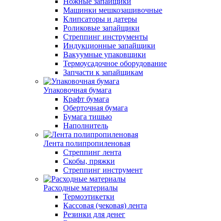
Ножные запайщики
Машинки мешкозашивочные
Клипсаторы и датеры
Роликовые запайщики
Стреппинг инструменты
Индукционные запайщики
Вакуумные упаковщики
Термоусадочное оборудование
Запчасти к запайщикам
Упаковочная бумага
Крафт бумага
Оберточная бумага
Бумага тишью
Наполнитель
Лента полипропиленовая
Стреппинг лента
Скобы, пряжки
Стреппинг инструмент
Расходные материалы
Термоэтикетки
Кассовая (чековая) лента
Резинки для денег