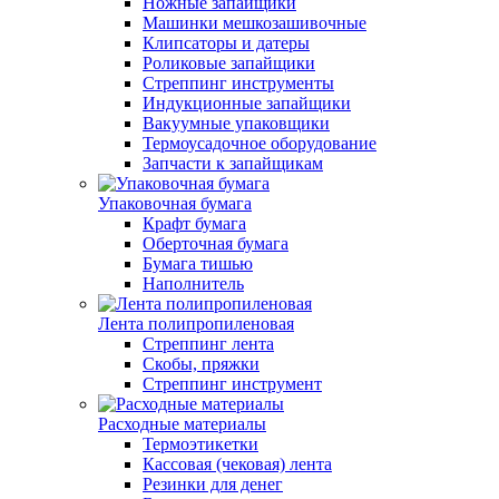
Ножные запайщики
Машинки мешкозашивочные
Клипсаторы и датеры
Роликовые запайщики
Стреппинг инструменты
Индукционные запайщики
Вакуумные упаковщики
Термоусадочное оборудование
Запчасти к запайщикам
Упаковочная бумага
Крафт бумага
Оберточная бумага
Бумага тишью
Наполнитель
Лента полипропиленовая
Стреппинг лента
Скобы, пряжки
Стреппинг инструмент
Расходные материалы
Термоэтикетки
Кассовая (чековая) лента
Резинки для денег