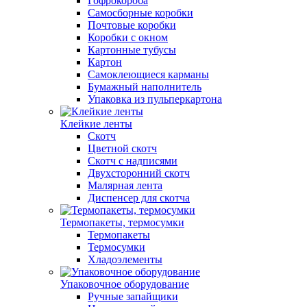
Гофрокороба
Самосборные коробки
Почтовые коробки
Коробки с окном
Картонные тубусы
Картон
Самоклеющиеся карманы
Бумажный наполнитель
Упаковка из пульперкартона
Клейкие ленты
Скотч
Цветной скотч
Скотч с надписями
Двухсторонний скотч
Малярная лента
Диспенсер для скотча
Термопакеты, термосумки
Термопакеты
Термосумки
Хладоэлементы
Упаковочное оборудование
Ручные запайщики