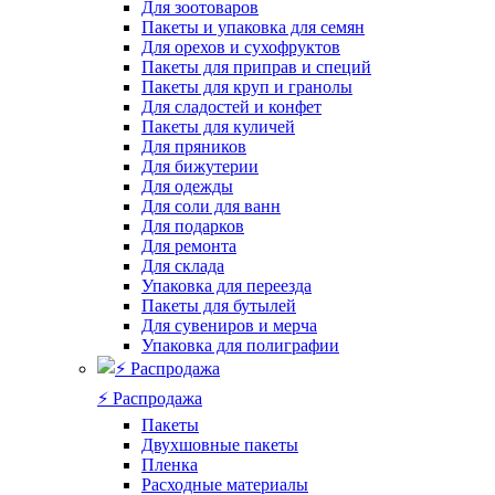
Для зоотоваров
Пакеты и упаковка для семян
Для орехов и сухофруктов
Пакеты для приправ и специй
Пакеты для круп и гранолы
Для сладостей и конфет
Пакеты для куличей
Для пряников
Для бижутерии
Для одежды
Для соли для ванн
Для подарков
Для ремонта
Для склада
Упаковка для переезда
Пакеты для бутылей
Для сувениров и мерча
Упаковка для полиграфии
⚡️ Распродажа
Пакеты
Двухшовные пакеты
Пленка
Расходные материалы