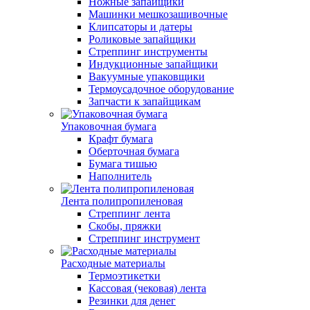
Ножные запайщики
Машинки мешкозашивочные
Клипсаторы и датеры
Роликовые запайщики
Стреппинг инструменты
Индукционные запайщики
Вакуумные упаковщики
Термоусадочное оборудование
Запчасти к запайщикам
Упаковочная бумага
Крафт бумага
Оберточная бумага
Бумага тишью
Наполнитель
Лента полипропиленовая
Стреппинг лента
Скобы, пряжки
Стреппинг инструмент
Расходные материалы
Термоэтикетки
Кассовая (чековая) лента
Резинки для денег