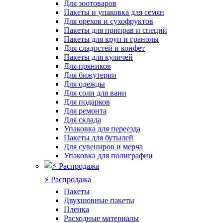
Для зоотоваров
Пакеты и упаковка для семян
Для орехов и сухофруктов
Пакеты для приправ и специй
Пакеты для круп и гранолы
Для сладостей и конфет
Пакеты для куличей
Для пряников
Для бижутерии
Для одежды
Для соли для ванн
Для подарков
Для ремонта
Для склада
Упаковка для переезда
Пакеты для бутылей
Для сувениров и мерча
Упаковка для полиграфии
⚡️ Распродажа
Пакеты
Двухшовные пакеты
Пленка
Расходные материалы