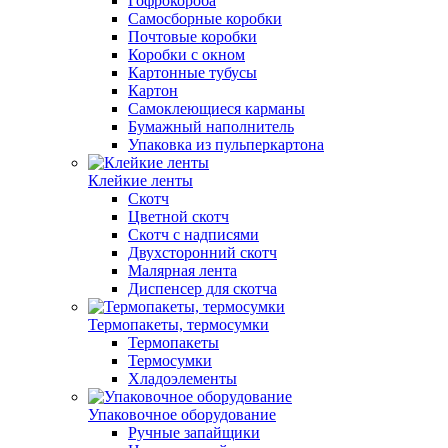
Гофрокороба
Самосборные коробки
Почтовые коробки
Коробки с окном
Картонные тубусы
Картон
Самоклеющиеся карманы
Бумажный наполнитель
Упаковка из пульперкартона
Клейкие ленты
Скотч
Цветной скотч
Скотч с надписями
Двухсторонний скотч
Малярная лента
Диспенсер для скотча
Термопакеты, термосумки
Термопакеты
Термосумки
Хладоэлементы
Упаковочное оборудование
Ручные запайщики