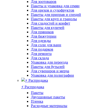
Для зоотоваров
Пакеты и упаковка для семян
Для орехов и сухофруктов
Пакеты для приправ и специй
Пакеты для круп и гранолы
Для сладостей и конфет
Пакеты для куличей
Для пряников
Для бижутерии
Для одежды
Для соли для ванн
Для подарков
Для ремонта
Для склада
Упаковка для переезда
Пакеты для бутылей
Для сувениров и мерча
Упаковка для полиграфии
⚡️ Распродажа
Пакеты
Двухшовные пакеты
Пленка
Расходные материалы