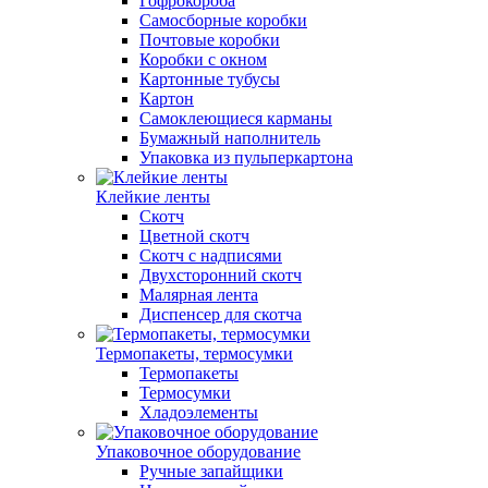
Гофрокороба
Самосборные коробки
Почтовые коробки
Коробки с окном
Картонные тубусы
Картон
Самоклеющиеся карманы
Бумажный наполнитель
Упаковка из пульперкартона
Клейкие ленты
Скотч
Цветной скотч
Скотч с надписями
Двухсторонний скотч
Малярная лента
Диспенсер для скотча
Термопакеты, термосумки
Термопакеты
Термосумки
Хладоэлементы
Упаковочное оборудование
Ручные запайщики