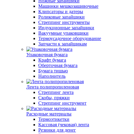
Ножные запайщики
Машинки мешкозашивочные
Клипсаторы и датеры
Роликовые запайщики
Стреппинг инструменты
Индукционные запайщики
Вакуумные упаковщики
Термоусадочное оборудование
Запчасти к запайщикам
Упаковочная бумага
Крафт бумага
Оберточная бумага
Бумага тишью
Наполнитель
Лента полипропиленовая
Стреппинг лента
Скобы, пряжки
Стреппинг инструмент
Расходные материалы
Термоэтикетки
Кассовая (чековая) лента
Резинки для денег