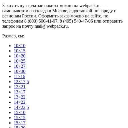
Заказать пузырчатые пакеты можно на webpack.ru —
самовывозом со склада в Москве, с доставкой по городу и
регионам России. Оформить заказ можно на сайте, по
телефонам 8 (800) 500-41-07, 8 (495) 540-47-06 или отправить
запрос на почту mail@webpack.ru.
Размер, см:
10×10
10×15
10×20
10×25
10×27
10×30
11×16
12×17,5
12×21
13×17
13×22
14×22
14×22,5
15×10
15×15
15×17
15×20