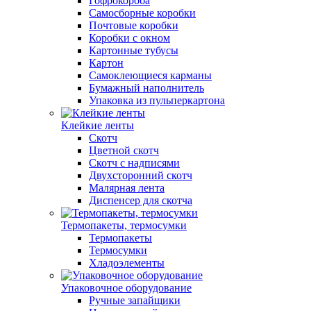
Гофрокороба
Самосборные коробки
Почтовые коробки
Коробки с окном
Картонные тубусы
Картон
Самоклеющиеся карманы
Бумажный наполнитель
Упаковка из пульперкартона
Клейкие ленты
Скотч
Цветной скотч
Скотч с надписями
Двухсторонний скотч
Малярная лента
Диспенсер для скотча
Термопакеты, термосумки
Термопакеты
Термосумки
Хладоэлементы
Упаковочное оборудование
Ручные запайщики