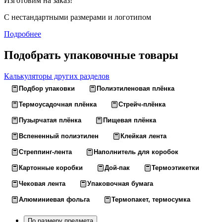
Изготовим на заказ!
С нестандартными размерами и логотипом
Подробнее
Подобрать упаковочные товары
Калькуляторы других разделов
Подбор упаковки
Полиэтиленовая плёнка
Термоусадочная плёнка
Стрейч-плёнка
Пузырчатая плёнка
Пищевая плёнка
Вспененный полиэтилен
Клейкая лента
Стреппинг-лента
Наполнитель для коробок
Картонные коробки
Дой-пак
Термоэтикетки
Чековая лента
Упаковочная бумага
Алюминиевая фольга
Термопакет, термосумка
По размеру предмета