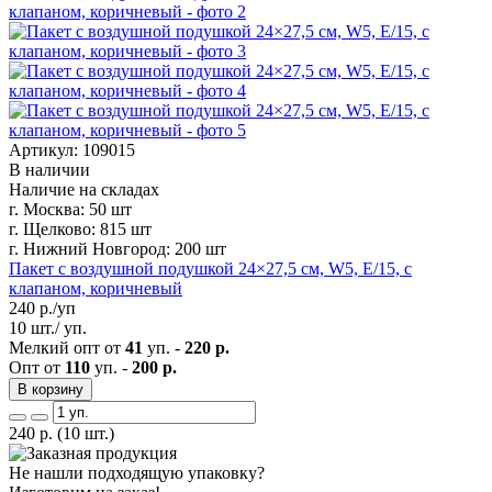
Артикул: 109015
В наличии
Наличие на складах
г. Москва:
50 шт
г. Щелково:
815 шт
г. Нижний Новгород:
200 шт
Пакет с воздушной подушкой 24×27,5 см, W5, E/15, с
клапаном, коричневый
240
р./уп
10 шт./ уп.
Мелкий опт от
41
уп. -
220 р.
Опт от
110
уп. -
200 р.
В корзину
240
р.
(10 шт.)
Не нашли подходящую упаковку?