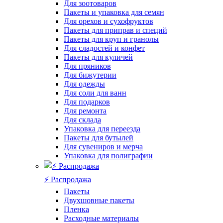
Для зоотоваров
Пакеты и упаковка для семян
Для орехов и сухофруктов
Пакеты для приправ и специй
Пакеты для круп и гранолы
Для сладостей и конфет
Пакеты для куличей
Для пряников
Для бижутерии
Для одежды
Для соли для ванн
Для подарков
Для ремонта
Для склада
Упаковка для переезда
Пакеты для бутылей
Для сувениров и мерча
Упаковка для полиграфии
⚡️ Распродажа
Пакеты
Двухшовные пакеты
Пленка
Расходные материалы