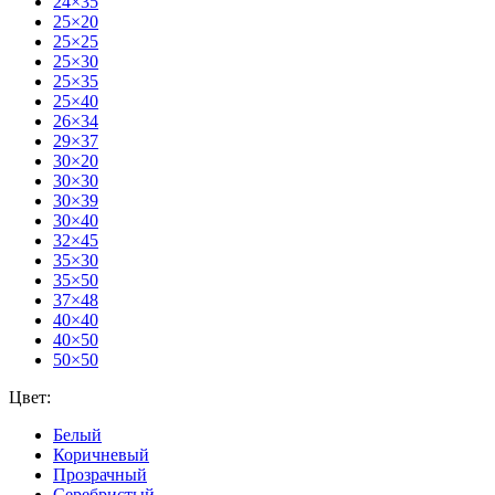
24×35
25×20
25×25
25×30
25×35
25×40
26×34
29×37
30×20
30×30
30×39
30×40
32×45
35×30
35×50
37×48
40×40
40×50
50×50
Цвет:
Белый
Коричневый
Прозрачный
Серебристый