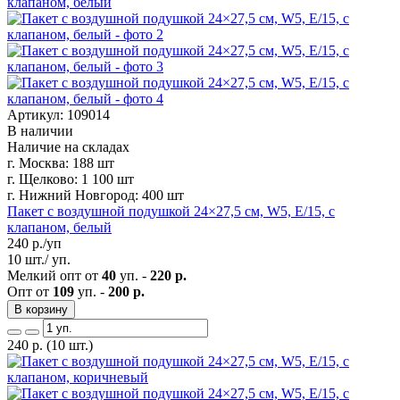
Артикул: 109014
В наличии
Наличие на складах
г. Москва:
188 шт
г. Щелково:
1 100 шт
г. Нижний Новгород:
400 шт
Пакет с воздушной подушкой 24×27,5 см, W5, E/15, с
клапаном, белый
240
р./уп
10 шт./ уп.
Мелкий опт от
40
уп. -
220 р.
Опт от
109
уп. -
200 р.
В корзину
240
р.
(10 шт.)