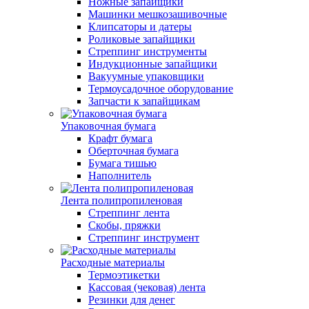
Ножные запайщики
Машинки мешкозашивочные
Клипсаторы и датеры
Роликовые запайщики
Стреппинг инструменты
Индукционные запайщики
Вакуумные упаковщики
Термоусадочное оборудование
Запчасти к запайщикам
Упаковочная бумага
Крафт бумага
Оберточная бумага
Бумага тишью
Наполнитель
Лента полипропиленовая
Стреппинг лента
Скобы, пряжки
Стреппинг инструмент
Расходные материалы
Термоэтикетки
Кассовая (чековая) лента
Резинки для денег