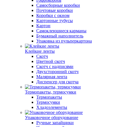
Гофрокороба
Самосборные коробки
Почтовые коробки
Коробки с окном
Картонные тубусы
Картон
Самоклеющиеся карманы
Бумажный наполнитель
Упаковка из пульперкартона
Клейкие ленты
Скотч
Цветной скотч
Скотч с надписями
Двухсторонний скотч
Малярная лента
Диспенсер для скотча
Термопакеты, термосумки
Термопакеты
Термосумки
Хладоэлементы
Упаковочное оборудование
Ручные запайщики