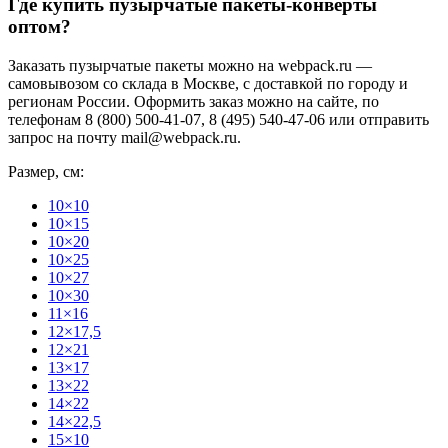
Где купить пузырчатые пакеты-конверты
оптом?
Заказать пузырчатые пакеты можно на webpack.ru —
самовывозом со склада в Москве, с доставкой по городу и
регионам России. Оформить заказ можно на сайте, по
телефонам 8 (800) 500-41-07, 8 (495) 540-47-06 или отправить
запрос на почту mail@webpack.ru.
Размер, см:
10×10
10×15
10×20
10×25
10×27
10×30
11×16
12×17,5
12×21
13×17
13×22
14×22
14×22,5
15×10