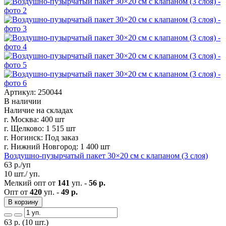
Артикул: 250044
В наличии
Наличие на складах
г. Москва:
400 шт
г. Щелково:
1 515 шт
г. Ногинск:
Под заказ
г. Нижний Новгород:
1 400 шт
Воздушно-пузырчатый пакет 30×20 см с клапаном (3 слоя)
63
р./уп
10 шт./ уп.
Мелкий опт от
141
уп. -
56 р.
Опт от
420
уп. -
49 р.
В корзину
63
р.
(10 шт.)