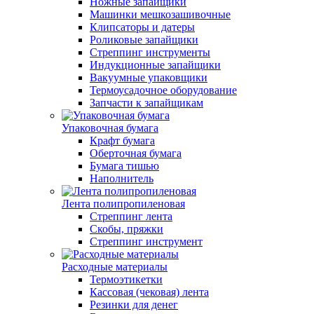
Ножные запайщики
Машинки мешкозашивочные
Клипсаторы и датеры
Роликовые запайщики
Стреппинг инструменты
Индукционные запайщики
Вакуумные упаковщики
Термоусадочное оборудование
Запчасти к запайщикам
Упаковочная бумага
Крафт бумага
Оберточная бумага
Бумага тишью
Наполнитель
Лента полипропиленовая
Стреппинг лента
Скобы, пряжки
Стреппинг инструмент
Расходные материалы
Термоэтикетки
Кассовая (чековая) лента
Резинки для денег