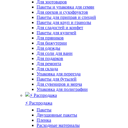
Для зоотоваров
Пакеты и упаковка для семян
Для орехов и сухофруктов
Пакеты для приправ и специй
Пакеты для круп и гранолы
Для сладостей и конфет
Пакеты для куличей
Для пряников
Для бижутерии
Для одежды
Для соли для ванн
Для подарков
Для ремонта
Для склада
Упаковка для переезда
Пакеты для бутылей
Для сувениров и мерча
Упаковка для полиграфии
⚡️ Распродажа
Пакеты
Двухшовные пакеты
Пленка
Расходные материалы