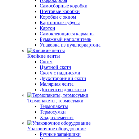
Гофрокороба
Самосборные коробки
Почтовые коробки
Коробки с окном
Картонные тубусы
Картон
Самоклеющиеся карманы
Бумажный наполнитель
Упаковка из пульперкартона
Клейкие ленты
Скотч
Цветной скотч
Скотч с надписями
Двухсторонний скотч
Малярная лента
Диспенсер для скотча
Термопакеты, термосумки
Термопакеты
Термосумки
Хладоэлементы
Упаковочное оборудование
Ручные запайщики