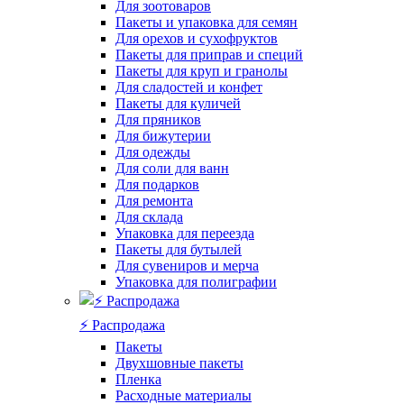
Для зоотоваров
Пакеты и упаковка для семян
Для орехов и сухофруктов
Пакеты для приправ и специй
Пакеты для круп и гранолы
Для сладостей и конфет
Пакеты для куличей
Для пряников
Для бижутерии
Для одежды
Для соли для ванн
Для подарков
Для ремонта
Для склада
Упаковка для переезда
Пакеты для бутылей
Для сувениров и мерча
Упаковка для полиграфии
⚡️ Распродажа
Пакеты
Двухшовные пакеты
Пленка
Расходные материалы