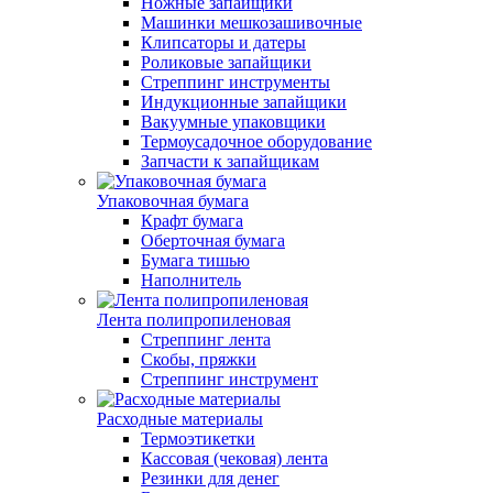
Ножные запайщики
Машинки мешкозашивочные
Клипсаторы и датеры
Роликовые запайщики
Стреппинг инструменты
Индукционные запайщики
Вакуумные упаковщики
Термоусадочное оборудование
Запчасти к запайщикам
Упаковочная бумага
Крафт бумага
Оберточная бумага
Бумага тишью
Наполнитель
Лента полипропиленовая
Стреппинг лента
Скобы, пряжки
Стреппинг инструмент
Расходные материалы
Термоэтикетки
Кассовая (чековая) лента
Резинки для денег