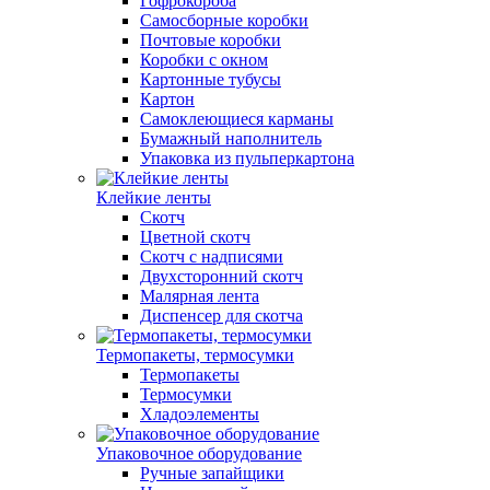
Гофрокороба
Самосборные коробки
Почтовые коробки
Коробки с окном
Картонные тубусы
Картон
Самоклеющиеся карманы
Бумажный наполнитель
Упаковка из пульперкартона
Клейкие ленты
Скотч
Цветной скотч
Скотч с надписями
Двухсторонний скотч
Малярная лента
Диспенсер для скотча
Термопакеты, термосумки
Термопакеты
Термосумки
Хладоэлементы
Упаковочное оборудование
Ручные запайщики