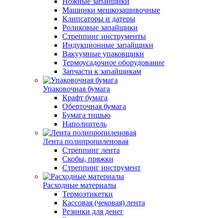
Ножные запайщики
Машинки мешкозашивочные
Клипсаторы и датеры
Роликовые запайщики
Стреппинг инструменты
Индукционные запайщики
Вакуумные упаковщики
Термоусадочное оборудование
Запчасти к запайщикам
Упаковочная бумага
Крафт бумага
Оберточная бумага
Бумага тишью
Наполнитель
Лента полипропиленовая
Стреппинг лента
Скобы, пряжки
Стреппинг инструмент
Расходные материалы
Термоэтикетки
Кассовая (чековая) лента
Резинки для денег