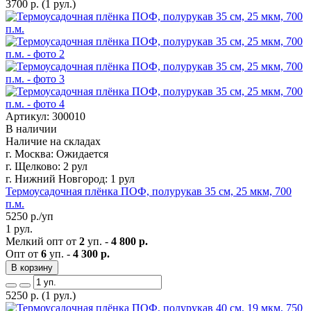
3700
р.
(1 рул.)
Артикул: 300010
В наличии
Наличие на складах
г. Москва:
Ожидается
г. Щелково:
2 рул
г. Нижний Новгород:
1 рул
Термоусадочная плёнка ПОФ, полурукав 35 см, 25 мкм, 700
п.м.
5250
р./уп
1 рул.
Мелкий опт от
2
уп. -
4 800 р.
Опт от
6
уп. -
4 300 р.
В корзину
5250
р.
(1 рул.)