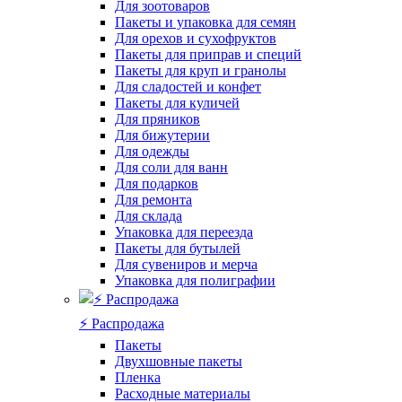
Для зоотоваров
Пакеты и упаковка для семян
Для орехов и сухофруктов
Пакеты для приправ и специй
Пакеты для круп и гранолы
Для сладостей и конфет
Пакеты для куличей
Для пряников
Для бижутерии
Для одежды
Для соли для ванн
Для подарков
Для ремонта
Для склада
Упаковка для переезда
Пакеты для бутылей
Для сувениров и мерча
Упаковка для полиграфии
⚡️ Распродажа
Пакеты
Двухшовные пакеты
Пленка
Расходные материалы