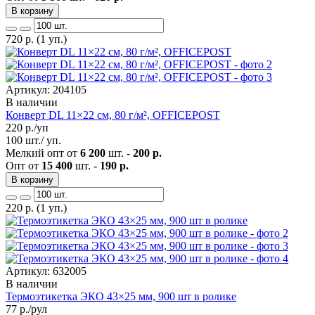
В корзину
720
р.
(1 уп.)
Артикул: 204105
В наличии
Конверт DL 11×22 см, 80 г/м², OFFICEPOST
220
р./уп
100 шт./ уп.
Мелкий опт от
6 200
шт. -
200 р.
Опт от
15 400
шт. -
190 р.
В корзину
220
р.
(1 уп.)
Артикул: 632005
В наличии
Термоэтикетка ЭКО 43×25 мм, 900 шт в ролике
77
р./рул