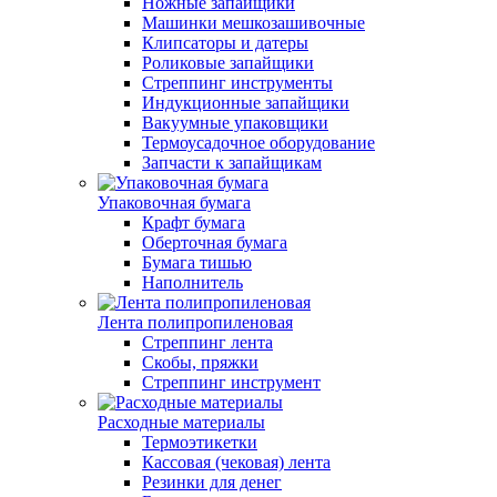
Ножные запайщики
Машинки мешкозашивочные
Клипсаторы и датеры
Роликовые запайщики
Стреппинг инструменты
Индукционные запайщики
Вакуумные упаковщики
Термоусадочное оборудование
Запчасти к запайщикам
Упаковочная бумага
Крафт бумага
Оберточная бумага
Бумага тишью
Наполнитель
Лента полипропиленовая
Стреппинг лента
Скобы, пряжки
Стреппинг инструмент
Расходные материалы
Термоэтикетки
Кассовая (чековая) лента
Резинки для денег