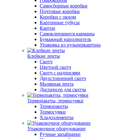
Гофрокороба
Самосборные коробки
Почтовые коробки
Коробки с окном
Картонные тубусы
Картон
Самоклеющиеся карманы
Бумажный наполнитель
Упаковка из пульперкартона
Клейкие ленты
Скотч
Цветной скотч
Скотч с надписями
Двухсторонний скотч
Малярная лента
Диспенсер для скотча
Термопакеты, термосумки
Термопакеты
Термосумки
Хладоэлементы
Упаковочное оборудование
Ручные запайщики