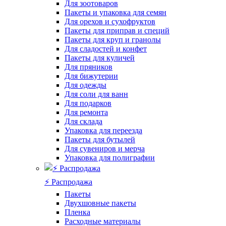
Для зоотоваров
Пакеты и упаковка для семян
Для орехов и сухофруктов
Пакеты для приправ и специй
Пакеты для круп и гранолы
Для сладостей и конфет
Пакеты для куличей
Для пряников
Для бижутерии
Для одежды
Для соли для ванн
Для подарков
Для ремонта
Для склада
Упаковка для переезда
Пакеты для бутылей
Для сувениров и мерча
Упаковка для полиграфии
⚡️ Распродажа
Пакеты
Двухшовные пакеты
Пленка
Расходные материалы