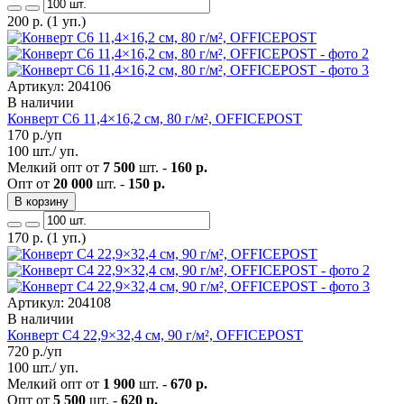
200
р.
(1 уп.)
Артикул: 204106
В наличии
Конверт C6 11,4×16,2 см, 80 г/м², OFFICEPOST
170
р./уп
100 шт./ уп.
Мелкий опт от
7 500
шт. -
160 р.
Опт от
20 000
шт. -
150 р.
В корзину
170
р.
(1 уп.)
Артикул: 204108
В наличии
Конверт C4 22,9×32,4 см, 90 г/м², OFFICEPOST
720
р./уп
100 шт./ уп.
Мелкий опт от
1 900
шт. -
670 р.
Опт от
5 500
шт. -
620 р.