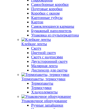
Гофрокороба
Самосборные коробки
Почтовые коробки
Коробки с окном
Картонные тубусы
Картон
Самоклеющиеся карманы
Бумажный наполнитель
Упаковка из пульперкартона
Клейкие ленты
Скотч
Цветной скотч
Скотч с надписями
Двухсторонний скотч
Малярная лента
Диспенсер для скотча
Термопакеты, термосумки
Термопакеты
Термосумки
Хладоэлементы
Упаковочное оборудование
Ручные запайщики