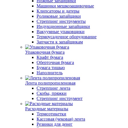
Ножные запайщики
Машинки мешкозашивочные
Клипсаторы и датеры
Роликовые запайщики
Стреппинг инструменты
Индукционные запайщики
Вакуумные упаковщики
Термоусадочное оборудование
Запчасти к запайщикам
Упаковочная бумага
Крафт бумага
Оберточная бумага
Бумага тишью
Наполнитель
Лента полипропиленовая
Стреппинг лента
Скобы, пряжки
Стреппинг инструмент
Расходные материалы
Термоэтикетки
Кассовая (чековая) лента
Резинки для денег