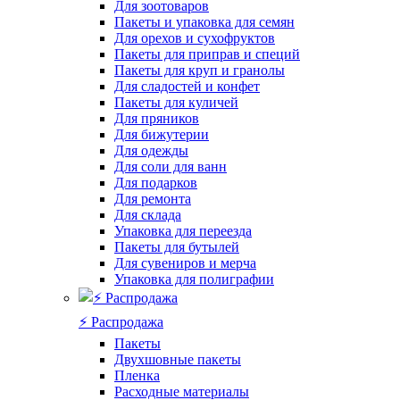
Для зоотоваров
Пакеты и упаковка для семян
Для орехов и сухофруктов
Пакеты для приправ и специй
Пакеты для круп и гранолы
Для сладостей и конфет
Пакеты для куличей
Для пряников
Для бижутерии
Для одежды
Для соли для ванн
Для подарков
Для ремонта
Для склада
Упаковка для переезда
Пакеты для бутылей
Для сувениров и мерча
Упаковка для полиграфии
⚡️ Распродажа
Пакеты
Двухшовные пакеты
Пленка
Расходные материалы