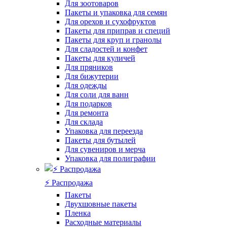
Для зоотоваров
Пакеты и упаковка для семян
Для орехов и сухофруктов
Пакеты для приправ и специй
Пакеты для круп и гранолы
Для сладостей и конфет
Пакеты для куличей
Для пряников
Для бижутерии
Для одежды
Для соли для ванн
Для подарков
Для ремонта
Для склада
Упаковка для переезда
Пакеты для бутылей
Для сувениров и мерча
Упаковка для полиграфии
⚡️ Распродажа
Пакеты
Двухшовные пакеты
Пленка
Расходные материалы