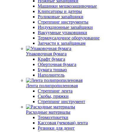
Ножные запайщики
Машинки мешкозашивочные
Клипсаторы и датеры
Роликовые запайщики
Стреппинг инструменты
Индукционные запайщики
Вакуумные упаковщики
Термоусадочное оборудование
Запчасти к запайщикам
Упаковочная бумага
Крафт бумага
Оберточная бумага
Бумага тишью
Наполнитель
Лента полипропиленовая
Стреппинг лента
Скобы, пряжки
Стреппинг инструмент
Расходные материалы
Термоэтикетки
Кассовая (чековая) лента
Резинки для денег