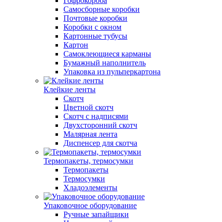
Гофрокороба
Самосборные коробки
Почтовые коробки
Коробки с окном
Картонные тубусы
Картон
Самоклеющиеся карманы
Бумажный наполнитель
Упаковка из пульперкартона
Клейкие ленты
Скотч
Цветной скотч
Скотч с надписями
Двухсторонний скотч
Малярная лента
Диспенсер для скотча
Термопакеты, термосумки
Термопакеты
Термосумки
Хладоэлементы
Упаковочное оборудование
Ручные запайщики