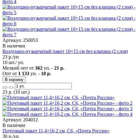
Артикул: 250053
В наличии
Воздушно-пузырчатый пакет 10×15 см без клапана (2 слоя)
23
р./уп
10 шт./ уп.
Мелкий опт от
362
уп. -
21 р.
Опт от
1 133
уп. -
18 р.
В корзину
23
р.
(10 шт.)
Артикул: 204012
В наличии
Почтовый пакет 11,4×16,2 см, C6, «Почта России»
30
р./уп