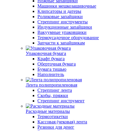
Ножные запайщики
Машинки мешкозашивочные
Клипсаторы и датеры
Роликовые запайщики
Стреппинг инструменты
Индукционные запайщики
Вакуумные упаковщики
Термоусадочное оборудование
Запчасти к запайщикам
Упаковочная бумага
Крафт бумага
Оберточная бумага
Бумага тишью
Наполнитель
Лента полипропиленовая
Стреппинг лента
Скобы, пряжки
Стреппинг инструмент
Расходные материалы
Термоэтикетки
Кассовая (чековая) лента
Резинки для денег