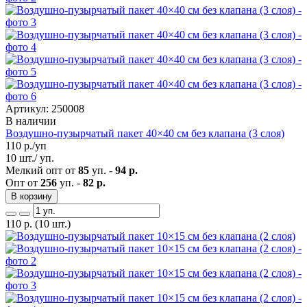
Артикул: 250008
В наличии
Воздушно-пузырчатый пакет 40×40 см без клапана (3 слоя)
110
р./уп
10 шт./ уп.
Мелкий опт от
85
уп. -
94 р.
Опт от
256
уп. -
82 р.
В корзину
110
р.
(10 шт.)