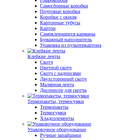
Гофрокороба
Самосборные коробки
Почтовые коробки
Коробки с окном
Картонные тубусы
Картон
Самоклеющиеся карманы
Бумажный наполнитель
Упаковка из пульперкартона
Клейкие ленты
Скотч
Цветной скотч
Скотч с надписями
Двухсторонний скотч
Малярная лента
Диспенсер для скотча
Термопакеты, термосумки
Термопакеты
Термосумки
Хладоэлементы
Упаковочное оборудование
Ручные запайщики