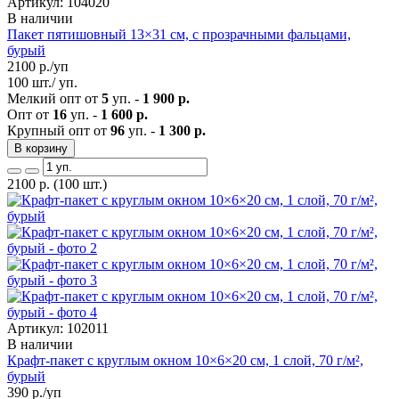
Артикул: 104020
В наличии
Пакет пятишовный 13×31 см, с прозрачными фальцами,
бурый
2100
р./уп
100 шт./ уп.
Мелкий опт от
5
уп. -
1 900 р.
Опт от
16
уп. -
1 600 р.
Крупный опт от
96
уп. -
1 300 р.
В корзину
2100
р.
(100 шт.)
Артикул: 102011
В наличии
Крафт-пакет с круглым окном 10×6×20 см, 1 слой, 70 г/м²,
бурый
390
р./уп