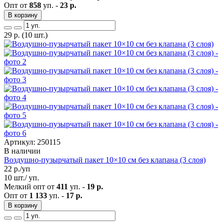
Опт от
858
уп. -
23 р.
В корзину
29
р.
(10 шт.)
Артикул: 250115
В наличии
Воздушно-пузырчатый пакет 10×10 см без клапана (3 слоя)
22
р./уп
10 шт./ уп.
Мелкий опт от
411
уп. -
19 р.
Опт от
1 133
уп. -
17 р.
В корзину