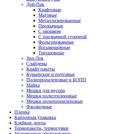
Дой-Пак
Крафтовые
Матовые
Металлизированные
Прозрачные
С окошком
С прозрачной стороной
Фольгированные
Восьмишовные
Трехшовные
Зип-Лок
Слайдеры
Крафт пакеты
Курьерские и почтовые
Полипропиленовые и БОПП
Майка
Мешки для мусора
Мешки полиэтиленовые
Мешки полипропиленовые
Фасовочные
Пленка
Картонная упаковка
Клейкие ленты
Термопакеты, термосумки
Упаковочное оборудование