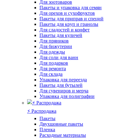
Для зоотоваров
Пакеты и упаковка для семян
Для орехов и сухофруктов
Пакеты для приправ и специй
Пакеты для круп и гранолы
Для сладостей и конфет
Пакеты для куличей
Для пряников
Для бижутерии
Для одежды
Для соли для ванн
Для подарков
Для ремонта
Для склада
Упаковка для переезда
Пакеты для бутылей
Для сувениров и мерча
Упаковка для полиграфии
⚡️ Распродажа
Пакеты
Двухшовные пакеты
Пленка
Расходные материалы