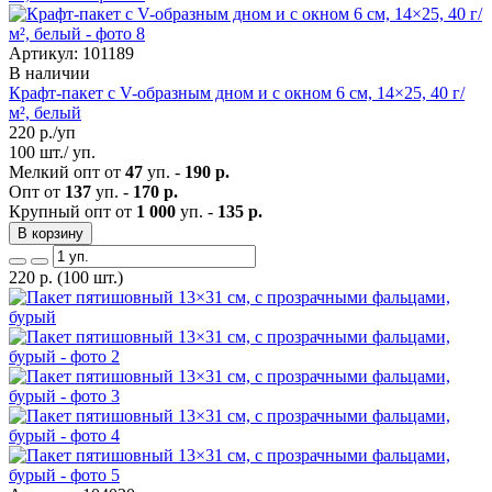
Артикул: 101189
В наличии
Крафт-пакет с V-образным дном и с окном 6 см, 14×25, 40 г/
м², белый
220
р./уп
100 шт./ уп.
Мелкий опт от
47
уп. -
190 р.
Опт от
137
уп. -
170 р.
Крупный опт от
1 000
уп. -
135 р.
В корзину
220
р.
(100 шт.)