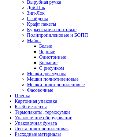
Вырубная ручка
Дой-Пак
Зип-Лок
Слайдеры
Крафт пакеты
Курьерские и почтовые
Полипропиленовые и БОПП
Майка
Белые
Черные
Однотонные
Большие
С рисунком
Мешки для мусора
Мешки полиэтиленовые
Мешки полипропиленовые
Фасовочные
Пленка
Картонная упаковка
Клейкие ленты
Термопакеты, термосумки
Упаковочное оборудование
Упаковочная бумага
Лента полипропиленовая
Расходные материалы