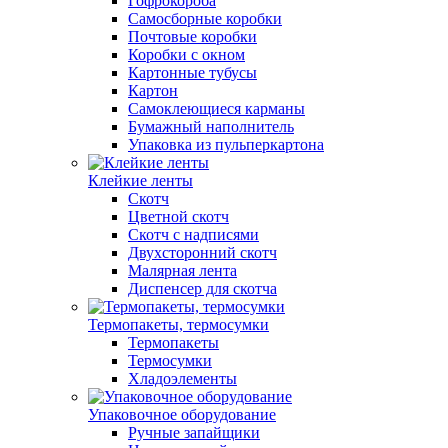
Гофрокороба
Самосборные коробки
Почтовые коробки
Коробки с окном
Картонные тубусы
Картон
Самоклеющиеся карманы
Бумажный наполнитель
Упаковка из пульперкартона
Клейкие ленты
Скотч
Цветной скотч
Скотч с надписями
Двухсторонний скотч
Малярная лента
Диспенсер для скотча
Термопакеты, термосумки
Термопакеты
Термосумки
Хладоэлементы
Упаковочное оборудование
Ручные запайщики