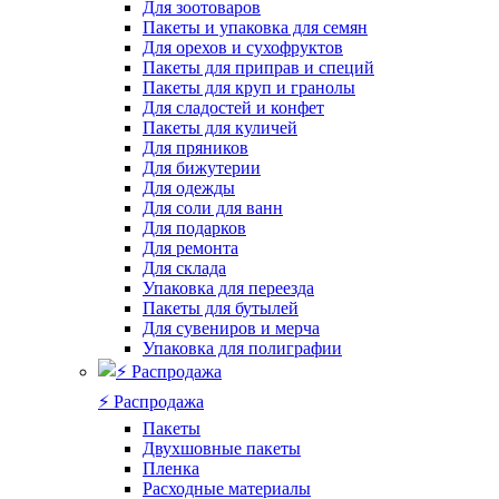
Для зоотоваров
Пакеты и упаковка для семян
Для орехов и сухофруктов
Пакеты для приправ и специй
Пакеты для круп и гранолы
Для сладостей и конфет
Пакеты для куличей
Для пряников
Для бижутерии
Для одежды
Для соли для ванн
Для подарков
Для ремонта
Для склада
Упаковка для переезда
Пакеты для бутылей
Для сувениров и мерча
Упаковка для полиграфии
⚡️ Распродажа
Пакеты
Двухшовные пакеты
Пленка
Расходные материалы