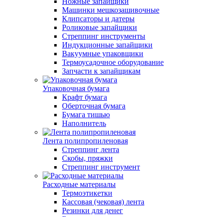
Ножные запайщики
Машинки мешкозашивочные
Клипсаторы и датеры
Роликовые запайщики
Стреппинг инструменты
Индукционные запайщики
Вакуумные упаковщики
Термоусадочное оборудование
Запчасти к запайщикам
Упаковочная бумага
Крафт бумага
Оберточная бумага
Бумага тишью
Наполнитель
Лента полипропиленовая
Стреппинг лента
Скобы, пряжки
Стреппинг инструмент
Расходные материалы
Термоэтикетки
Кассовая (чековая) лента
Резинки для денег