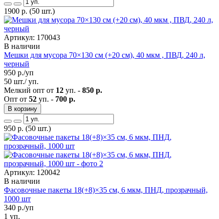
1900
р.
(50 шт.)
Артикул: 170043
В наличии
Мешки для мусора 70×130 см (+20 см), 40 мкм , ПВД, 240 л,
черный
950
р./уп
50 шт./ уп.
Мелкий опт от
12
уп. -
850 р.
Опт от
52
уп. -
700 р.
В корзину
950
р.
(50 шт.)
Артикул: 120042
В наличии
Фасовочные пакеты 18(+8)×35 см, 6 мкм, ПНД, прозрачный,
1000 шт
340
р./уп
1 уп.