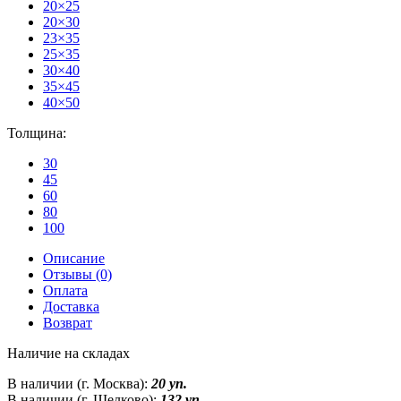
20×25
20×30
23×35
25×35
30×40
35×45
40×50
Толщина:
30
45
60
80
100
Описание
Отзывы (0)
Оплата
Доставка
Возврат
Наличие на складах
В наличии (г. Москва):
20 уп.
В наличии (г. Щелково):
132 уп.