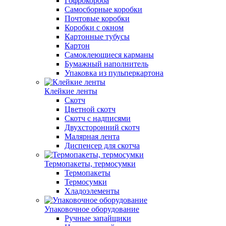
Гофрокороба
Самосборные коробки
Почтовые коробки
Коробки с окном
Картонные тубусы
Картон
Самоклеющиеся карманы
Бумажный наполнитель
Упаковка из пульперкартона
Клейкие ленты
Скотч
Цветной скотч
Скотч с надписями
Двухсторонний скотч
Малярная лента
Диспенсер для скотча
Термопакеты, термосумки
Термопакеты
Термосумки
Хладоэлементы
Упаковочное оборудование
Ручные запайщики