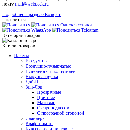
почту
mail@webpack.ru
Подробнее в разделе Возврат
Поделиться:
Категории товаров
Каталог товаров
Пакеты
Вакуумные
Воздушно-пузырчатые
Вспененный полиэтилен
Вырубная ручка
Дой-Пак
Зип-Лок
Прозрачные
Цветные
Матовые
С европодвесом
С прозрачной стороной
Слайдеры
Крафт пакеты
Курьерские и почтовые