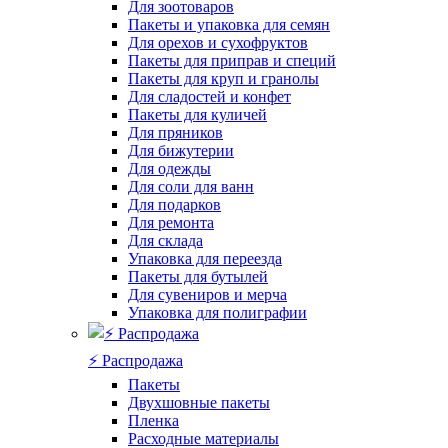
Для зоотоваров
Пакеты и упаковка для семян
Для орехов и сухофруктов
Пакеты для приправ и специй
Пакеты для круп и гранолы
Для сладостей и конфет
Пакеты для куличей
Для пряников
Для бижутерии
Для одежды
Для соли для ванн
Для подарков
Для ремонта
Для склада
Упаковка для переезда
Пакеты для бутылей
Для сувениров и мерча
Упаковка для полиграфии
⚡️ Распродажа
Пакеты
Двухшовные пакеты
Пленка
Расходные материалы