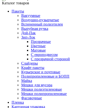
Каталог товаров
Пакеты
Вакуумные
Воздушно-пузырчатые
Вспененный полиэтилен
Вырубная ручка
Дой-Пак
Зип-Лок
Прозрачные
Цветные
Матовые
С европодвесом
С прозрачной стороной
Слайдеры
Крафт пакеты
Курьерские и почтовые
Полипропиленовые и БОПП
Майка
Мешки для мусора
Мешки полиэтиленовые
Мешки полипропиленовые
Фасовочные
Пленка
Картонная упаковка