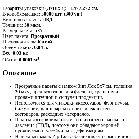
Габариты упаковки (ДxШxВ):
11.4×7.2×2 см.
В коробке/мешке:
30000 шт. (300 уп.)
Вид полиэтилена:
ПВД
Толщина:
30 мкм.
Размер пакета:
5×7
Цвет пакета:
Прозрачный
Производитель:
Китай
Объем пакета:
0.04 л.
Вес:
0.03 кг.
3
Объем:
0.0001 м
Описание
Прозрачные пакеты с замком Зип-Лок 5x7 см, толщина
30 мкм, предназначены для фасовки, хранения и
продажи штучной и сыпучей продукции.
Используются для упаковки аксессуаров, фурнитуры,
бижутерии, канцелярских принадлежностей,
хозтоваров, расходных материалов.
Пакеты изготавливаются из полиэтилена высокого
давления (ПВД), поэтому они обладают хорошей
прочностью и устойчивы к деформациям.
Надежный замок Zip-Lock обеспечивает герметичность