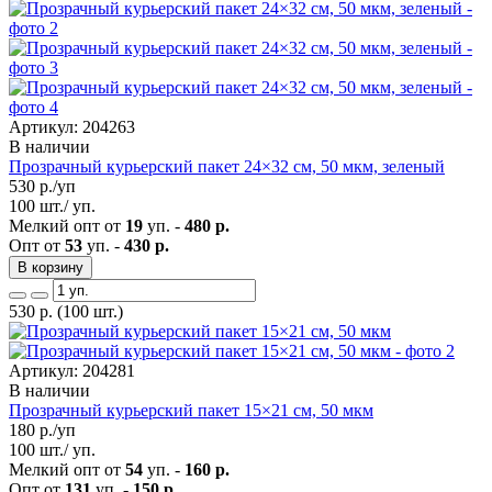
Артикул: 204263
В наличии
Прозрачный курьерский пакет 24×32 см, 50 мкм, зеленый
530
р./уп
100 шт./ уп.
Мелкий опт от
19
уп. -
480 р.
Опт от
53
уп. -
430 р.
В корзину
530
р.
(100 шт.)
Артикул: 204281
В наличии
Прозрачный курьерский пакет 15×21 см, 50 мкм
180
р./уп
100 шт./ уп.
Мелкий опт от
54
уп. -
160 р.
Опт от
131
уп. -
150 р.