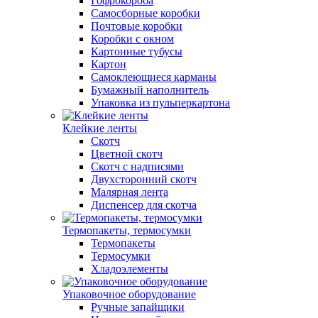
Гофрокороба
Самосборные коробки
Почтовые коробки
Коробки с окном
Картонные тубусы
Картон
Самоклеющиеся карманы
Бумажный наполнитель
Упаковка из пульперкартона
Клейкие ленты
Скотч
Цветной скотч
Скотч с надписями
Двухсторонний скотч
Малярная лента
Диспенсер для скотча
Термопакеты, термосумки
Термопакеты
Термосумки
Хладоэлементы
Упаковочное оборудование
Ручные запайщики