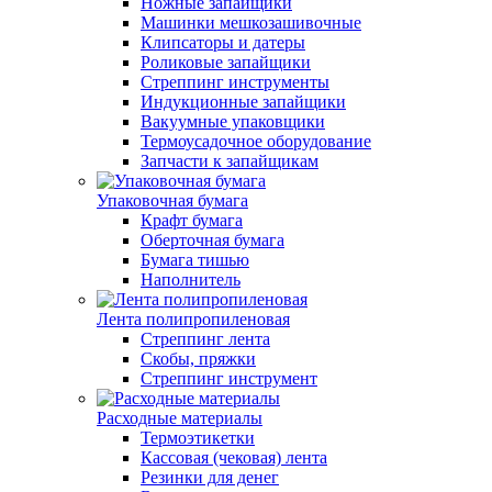
Ножные запайщики
Машинки мешкозашивочные
Клипсаторы и датеры
Роликовые запайщики
Стреппинг инструменты
Индукционные запайщики
Вакуумные упаковщики
Термоусадочное оборудование
Запчасти к запайщикам
Упаковочная бумага
Крафт бумага
Оберточная бумага
Бумага тишью
Наполнитель
Лента полипропиленовая
Стреппинг лента
Скобы, пряжки
Стреппинг инструмент
Расходные материалы
Термоэтикетки
Кассовая (чековая) лента
Резинки для денег