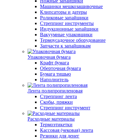
Ножные запайщики
Машинки мешкозашивочные
Клипсаторы и датеры
Роликовые запайщики
Стреппинг инструменты
Индукционные запайщики
Вакуумные упаковщики
Термоусадочное оборудование
Запчасти к запайщикам
Упаковочная бумага
Крафт бумага
Оберточная бумага
Бумага тишью
Наполнитель
Лента полипропиленовая
Стреппинг лента
Скобы, пряжки
Стреппинг инструмент
Расходные материалы
Термоэтикетки
Кассовая (чековая) лента
Резинки для денег