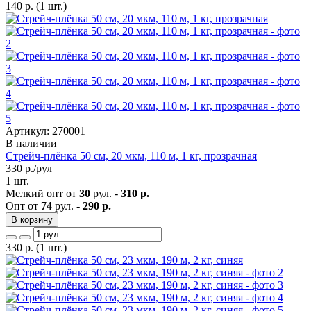
140
р.
(1 шт.)
Артикул: 270001
В наличии
Стрейч-плёнка 50 см, 20 мкм, 110 м, 1 кг, прозрачная
330
р./рул
1 шт.
Мелкий опт от
30
рул. -
310 р.
Опт от
74
рул. -
290 р.
В корзину
330
р.
(1 шт.)