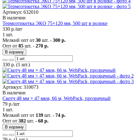
Артикул: 632010
В наличии
Термоэтикетка ЭКО 75×120 мм, 500 шт в ролике
330
р./шт
1 шт.
Мелкий опт от
30
шт. -
300 р.
Опт от
85
шт. -
270 р.
В корзину
330
р.
(1 шт.)
Артикул: 310073
В наличии
Скотч 48 мм × 47 мкм, 66 м, WebPack, прозрачный
79
р./шт
1 шт.
Мелкий опт от
139
шт. -
74 р.
Опт от
382
шт. -
68 р.
В корзину
79
р.
(1 шт.)