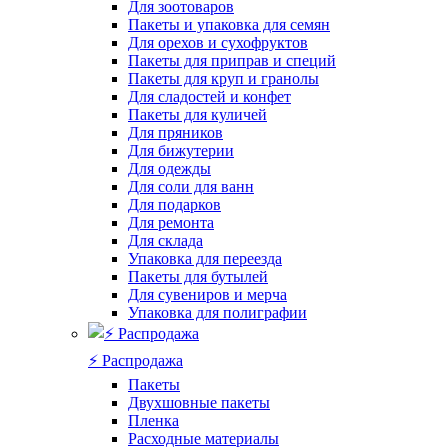
Для зоотоваров
Пакеты и упаковка для семян
Для орехов и сухофруктов
Пакеты для приправ и специй
Пакеты для круп и гранолы
Для сладостей и конфет
Пакеты для куличей
Для пряников
Для бижутерии
Для одежды
Для соли для ванн
Для подарков
Для ремонта
Для склада
Упаковка для переезда
Пакеты для бутылей
Для сувениров и мерча
Упаковка для полиграфии
⚡️ Распродажа
Пакеты
Двухшовные пакеты
Пленка
Расходные материалы