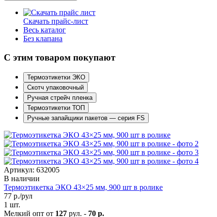
Скачать прайс-лист
Весь каталог
Без клапана
С этим товаром покупают
Термоэтикетки ЭКО
Скотч упаковочный
Ручная стрейч пленка
Термоэтикетки ТОП
Ручные запайщики пакетов — серия FS
Артикул: 632005
В наличии
Термоэтикетка ЭКО 43×25 мм, 900 шт в ролике
77
р./рул
1 шт.
Мелкий опт от
127
рул. -
70 р.