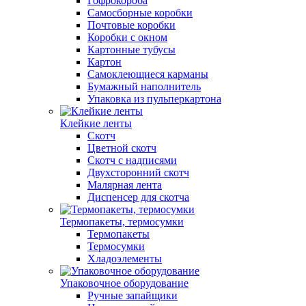
Гофрокороба
Самосборные коробки
Почтовые коробки
Коробки с окном
Картонные тубусы
Картон
Самоклеющиеся карманы
Бумажный наполнитель
Упаковка из пульперкартона
Клейкие ленты
Скотч
Цветной скотч
Скотч с надписями
Двухсторонний скотч
Малярная лента
Диспенсер для скотча
Термопакеты, термосумки
Термопакеты
Термосумки
Хладоэлементы
Упаковочное оборудование
Ручные запайщики