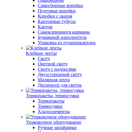
Гофрокороба
Самосборные коробки
Почтовые коробки
Коробки с окном
Картонные тубусы
Картон
Самоклеющиеся карманы
Бумажный наполнитель
Упаковка из пульперкартона
Клейкие ленты
Скотч
Цветной скотч
Скотч с надписями
Двухсторонний скотч
Малярная лента
Диспенсер для скотча
Термопакеты, термосумки
Термопакеты
Термосумки
Хладоэлементы
Упаковочное оборудование
Ручные запайщики