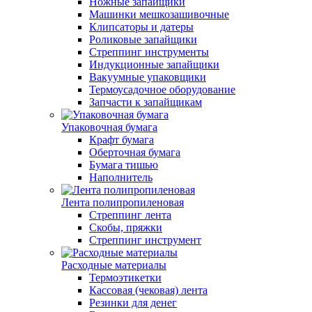
Ножные запайщики
Машинки мешкозашивочные
Клипсаторы и датеры
Роликовые запайщики
Стреппинг инструменты
Индукционные запайщики
Вакуумные упаковщики
Термоусадочное оборудование
Запчасти к запайщикам
Упаковочная бумага
Крафт бумага
Оберточная бумага
Бумага тишью
Наполнитель
Лента полипропиленовая
Стреппинг лента
Скобы, пряжки
Стреппинг инструмент
Расходные материалы
Термоэтикетки
Кассовая (чековая) лента
Резинки для денег