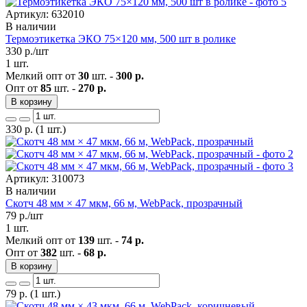
Артикул: 632010
В наличии
Термоэтикетка ЭКО 75×120 мм, 500 шт в ролике
330
р./шт
1 шт.
Мелкий опт от
30
шт. -
300 р.
Опт от
85
шт. -
270 р.
В корзину
330
р.
(1 шт.)
Артикул: 310073
В наличии
Скотч 48 мм × 47 мкм, 66 м, WebPack, прозрачный
79
р./шт
1 шт.
Мелкий опт от
139
шт. -
74 р.
Опт от
382
шт. -
68 р.
В корзину
79
р.
(1 шт.)