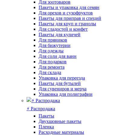
Для зоотоваров
Пакеты и упаковка для семян
Для орехов и сухофруктов
Пакеты для приправ и специй
Пакеты для круп и гранолы
Для сладостей и конфет
Пакеты для куличей
Для пряников
Для бижутерии
Для одежды
Для соли для ванн
Для подарков
Для ремонта
Для склада
Упаковка для переезда
Пакеты для бутылей
Для сувениров и мерча
Упаковка для полиграфии
⚡️ Распродажа
Пакеты
Двухшовные пакеты
Пленка
Расходные материалы