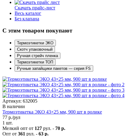
Скачать прайс-лист
Весь каталог
Без клапана
С этим товаром покупают
Термоэтикетки ЭКО
Скотч упаковочный
Ручная стрейч пленка
Термоэтикетки ТОП
Ручные запайщики пакетов — серия FS
Артикул: 632005
В наличии
Термоэтикетка ЭКО 43×25 мм, 900 шт в ролике
77
р./рул
1 шт.
Мелкий опт от
127
рул. -
70 р.
Опт от
361
рул. -
63 р.