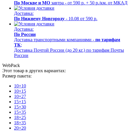
По Москве и МО
завтра - от 590 р. + 50 р./км. от МКАД
Доставка:
По Нижнему Новгороду
- 10.08 от 590 р.
Доставка:
По России
Доставка транспортными компаниями -
по тарифам
ТК
;
Доставка Почтой России (до 20 кг.) по тарифам Почты
России
WebPack
Этот товар в других вариантах:
Размер пакета:
10×10
10×15
10×27
15×15
15×30
15×35
18×25
18×35
20×20